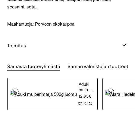
seesami, soija.
Maahantuoja: Porvoon ekokauppa
Toimitus
Samasta tuoteryhmästä
Saman valmistajan tuotteet
Aduki
mulperimarja
500g
12.95€
luomu