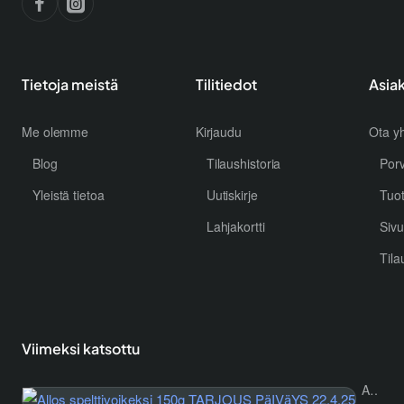
Tietoja meistä
Tilitiedot
Asia
Me olemme
Kirjaudu
Ota yh
Blog
Tilaushistoria
Por
Yleistä tietoa
Uutiskirje
Tuo
Lahjakortti
Sivu
Tila
Viimeksi katsottu
Allos spelttivoikeksi 150g TARJOUS PäIVäYS 22.4.25