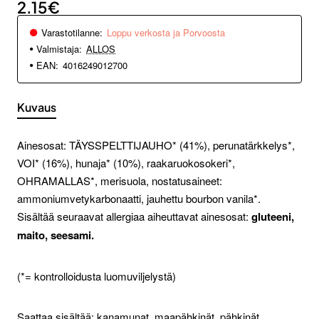
2.15€
Varastotilanne:
Loppu verkosta ja Porvoosta
Valmistaja:
ALLOS
EAN:
4016249012700
Kuvaus
Ainesosat: TÄYSSPELTTIJAUHO* (41%), perunatärkkelys*,
VOI* (16%), hunaja* (10%), raakaruokosokeri*,
OHRAMALLAS*, merisuola, nostatusaineet:
ammoniumvetykarbonaatti, jauhettu bourbon vanila*.
Sisältää seuraavat allergiaa aiheuttavat ainesosat:
gluteeni,
maito, seesami.
(*= kontrolloidusta luomuviljelystä)
Saattaa sisältää: kanamunat, maapähkinät, pähkinät,