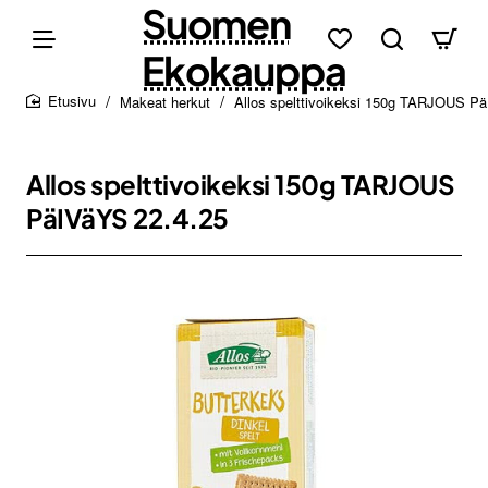
Suomen
Ekokauppa
Makeat herkut
Allos spelttivoikeksi 150g TARJOUS P
home
Allos spelttivoikeksi 150g TARJOUS
PäIVäYS 22.4.25