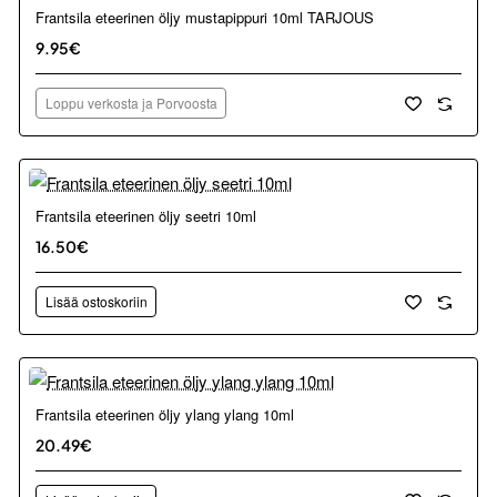
Loppu verkosta ja Porvoosta
Frantsila eteerinen öljy mustapippuri 10ml TARJOUS
9.95€
Loppu verkosta ja Porvoosta
Frantsila eteerinen öljy seetri 10ml
16.50€
Lisää ostoskoriin
Frantsila eteerinen öljy ylang ylang 10ml
20.49€