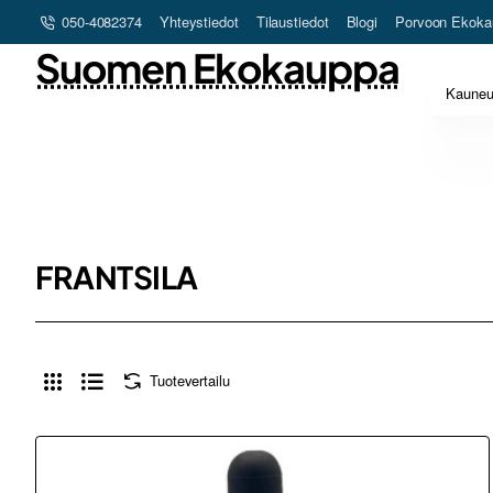
050-4082374
Yhteystiedot
Tilaustiedot
Blogi
Porvoon Ekoka
Suomen Ekokauppa
Kaune
FRANTSILA
Tuotevertailu