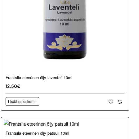
Frantsila eteerinen öljy laventeli 10ml
12.50€
Lisää ostoskoriin
Loppu verkosta ja Porvoosta
Frantsila eteerinen öljy patsuli 10ml