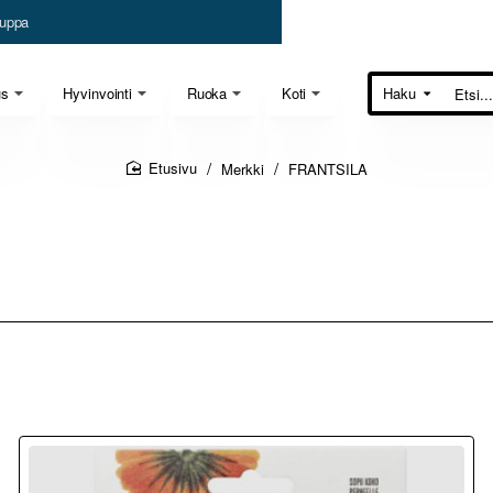
uppa
us
Hyvinvointi
Ruoka
Koti
Haku
Etsi...
Merkki
FRANTSILA
home