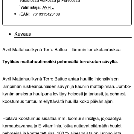
Varastossa verkossa ja Porvoossa
Valmistaja:
AVRIL
EAN:
7610313423408
Kuvaus
Avril Mattahuulikynä Terre Battue – lämmin terrakotanruskea
Tyylikäs mattahuulimeikki pehmeällä terrakotan sävyllä.
Avril Mattahuulikynä Terre Battue antaa huulille intensiivisen
lämpimän ruskeanpunaisen sävyn ja kauniin mattapinnan. Jumbo-
kynän ansiosta huulipuna levittyy helposti ja tarkasti, ja pehmeä
koostumus tuntuu miellyttävältä huulilla koko päivän ajan.
Hoitava koostumus sisältää mm. luomurisiiniöljyä, jojobaöljyä,
karnaubavahaa ja E-vitamiinia, jotka auttavat pitämään huulet
pehmeinä ja kosteutettuina. 100 % ainesosista on luonnollista