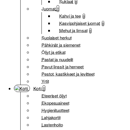
Suklaat
0
Juomat
Kahvi ja tee
0
Kasvipohjaiset juomat
0
Mehut ja limsat
0
Suolaiset herkut
Pähkinät ja siemenet
Öljyt ja etikat
Pastat ja nuudelit
Pavut linssit ja herneet
Pestot, kastikkeet ja levitteet
Yrtit
Koti
Eteeriset öljyt
Ekopesuaineet
Hygienituotteet
Lahjakortit
Lastenhoito