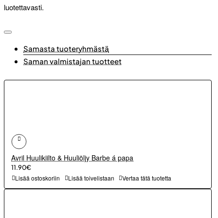
luotettavasti.
Samasta tuoteryhmästä
Saman valmistajan tuotteet
Avril Huulikiilto & Huuliöljy Barbe á papa
11.90€
Lisää ostoskoriin
Lisää toivelistaan
Vertaa tätä tuotetta