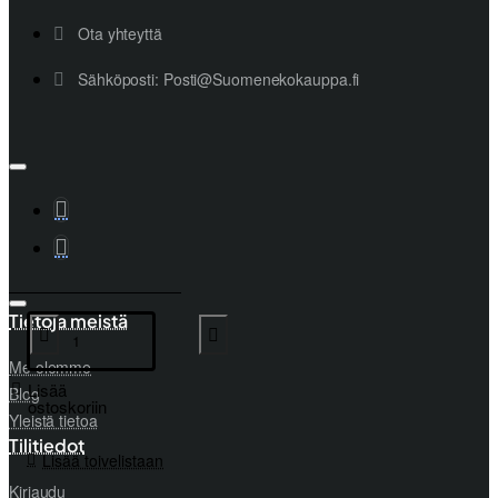
Ota yhteyttä
Sähköposti: Posti@Suomenekokauppa.fi
Tietoja meistä
Me olemme
Lisää
Blog
ostoskoriin
Yleistä tietoa
Tilitiedot
Lisää toivelistaan
Kirjaudu