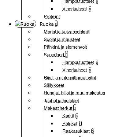
Hampputuotteet
0
Viherjauheet
0
Proteiinit
Ruoka
Marjat ja kuivahedelmät
Suolat ja mausteet
Pähkinä ja siemenvoit
Superfood
Hampputuotteet
0
Viherjauheet
0
Riisit ja gluteenittomat viljat
Säilykkeet
Hunajat, hillot ja muu makeutus
Jauhot ja hiutaleet
Makeat herkut
Karkit
0
Patukat
0
Raakasuklaat
0