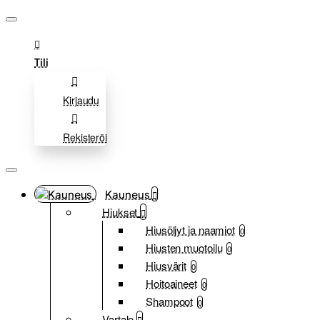
Tili
Kirjaudu
Rekisteröi
Kauneus
Hiukset
Hiusöljyt ja naamiot
0
Hiusten muotoilu
0
Hiusvärit
0
Hoitoaineet
0
Shampoot
0
Vartalo