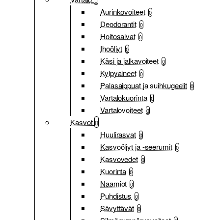
Aurinkovoiteet
0
Deodorantit
0
Hoitosalvat
0
Ihoöljyt
0
Käsi ja jalkavoiteet
0
Kylpyaineet
0
Palasaippuat ja suihkugeelit
0
Vartalokuorinta
0
Vartalovoiteet
0
Kasvot
Huulirasvat
0
Kasvoöljyt ja -seerumit
0
Kasvovedet
0
Kuorinta
0
Naamiot
0
Puhdistus
0
Sävyttävät
0