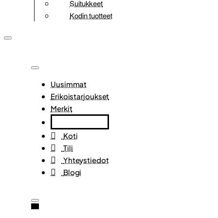
Suitukkeet
Kodin tuotteet
Uusimmat
Erikoistarjoukset
Merkit
Koti
Tili
Yhteystiedot
Blogi