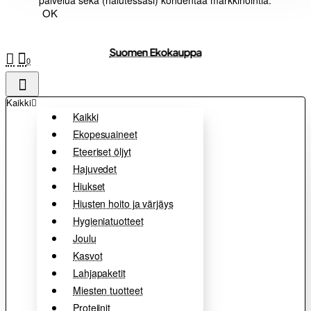
palvelua sekä (halutessasi) kohdentaa markkinointia.
OK
Suomen Ekokauppa
0
Kaikki
Kaikki
Ekopesuaineet
Eteeriset öljyt
Hajuvedet
Hiukset
Hiusten hoito ja värjäys
Hygieniatuotteet
Joulu
Kasvot
Lahjapaketit
Miesten tuotteet
Proteiinit