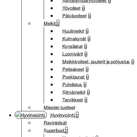
Silmänympärysvoiteet
0
Yövoiteet
0
Päivävoiteet
0
Meikit
Huulimeikit
0
Kulmakynät
0
Kynsilakat
0
Luomivärit
0
Meikkivoiteet, puuterit ja pohjustus
0
Peiteaineet
0
Poskipunat
0
Puhdistus
0
Silmämeikit
0
Tarvikkeet
0
Miesten tuotteet
Hyvinvointi
Ravintolisät
Superfood