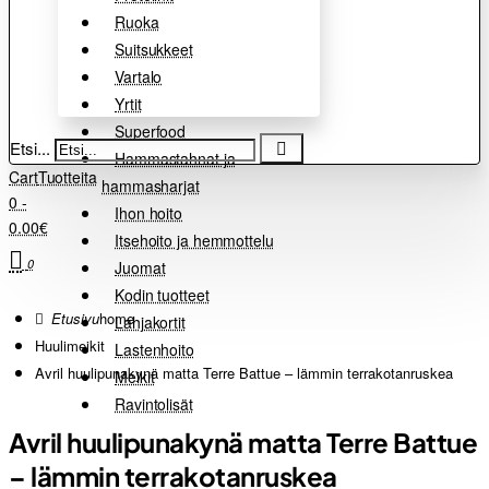
Ruoka
Suitsukkeet
Vartalo
Yrtit
Superfood
Etsi...
Hammastahnat ja
Cart
Tuotteita
hammasharjat
0 -
Ihon hoito
0.00€
Itsehoito ja hemmottelu
0
Juomat
Kodin tuotteet
home
Lahjakortit
Huulimeikit
Lastenhoito
Avril huulipunakynä matta Terre Battue – lämmin terrakotanruskea
Meikit
Ravintolisät
Avril huulipunakynä matta Terre Battue
– lämmin terrakotanruskea