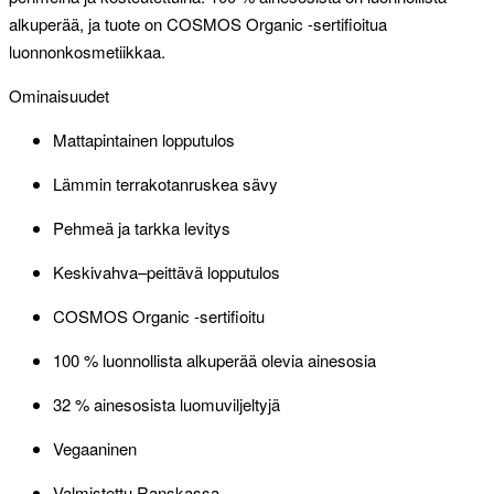
alkuperää, ja tuote on COSMOS Organic -sertifioitua
luonnonkosmetiikkaa.
Ominaisuudet
Mattapintainen lopputulos
Lämmin terrakotanruskea sävy
Pehmeä ja tarkka levitys
Keskivahva–peittävä lopputulos
COSMOS Organic -sertifioitu
100 % luonnollista alkuperää olevia ainesosia
32 % ainesosista luomuviljeltyjä
Vegaaninen
Valmistettu Ranskassa