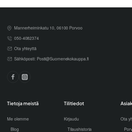
Mannerheiminkatu 10, 06100 Porvoo
050-4082374
Ota yhteyttä
Sähköposti: Posti@Suomenekokauppa.fi
Tietoja meistä
Tilitiedot
Asia
Me olemme
Kirjaudu
Ota yh
Blog
Tilaushistoria
Por