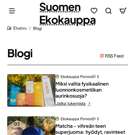
Suomen
Ekokauppa
Blogi
home
Blogi
RSS Feed
Ekokauppa Porvoo
0
14
Miksi valita fysikaalinen
huhtik.
luonnonkosmetiikan
aurinkosuoja?
Jatka lukemista
Ekokauppa Porvoo
0
03
Matcha – vihreän teen
huhtik.
superjuoma: hyödyt, ravinteet