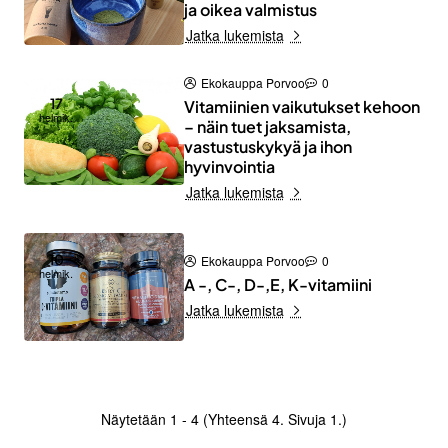
ja oikea valmistus
Jatka lukemista
Ekokauppa Porvoo
0
17
Vitamiinien vaikutukset kehoon
helmik.
– näin tuet jaksamista,
vastustuskykyä ja ihon
hyvinvointia
Jatka lukemista
10
Ekokauppa Porvoo
0
helmik.
A -, C-, D-,E, K-vitamiini
Jatka lukemista
Näytetään 1 - 4 (Yhteensä 4. Sivuja 1.)