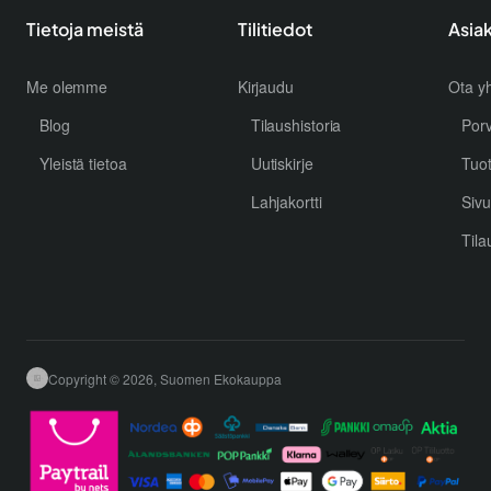
Tietoja meistä
Tilitiedot
Asia
Me olemme
Kirjaudu
Ota yh
Blog
Tilaushistoria
Por
Yleistä tietoa
Uutiskirje
Tuo
Lahjakortti
Sivu
Tila
Copyright © 2026, Suomen Ekokauppa