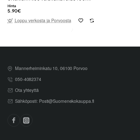
Hinta
5.90€
Loppu verkosta ja Porvoosta
Mannerheiminkatu 10, 06100 Porvoo
050-4082374
Ota yhteyttä
Sähköposti: Posti@Suomenekokauppa.fi