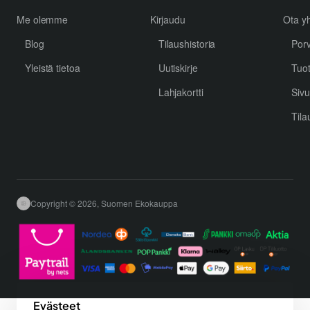
Me olemme
Kirjaudu
Ota yh
Blog
Tilaushistoria
Por
Yleistä tietoa
Uutiskirje
Tuo
Lahjakortti
Sivu
Tila
Copyright © 2026, Suomen Ekokauppa
Evästeet