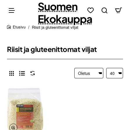
Suomen
Ekokauppa
Riisit ja gluteenittomat viljat
home
Riisit ja gluteenittomat viljat