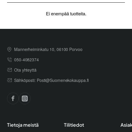
Ei enempää tuotteita.
Mannerheiminkatu 10, 06100 Porvoo
050-4082374
Ota yhteyttä
Sähköposti: Posti@Suomenekokauppa.fi
Tietoja meistä
Tilitiedot
Asia