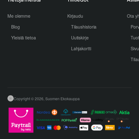
Me olemme
Kirjaudu
Ota yh
Blog
Tilaushistoria
Por
Yleistä tietoa
Uutiskirje
Tuo
Lahjakortti
Sivu
Tila
Copyright © 2026, Suomen Ekokauppa