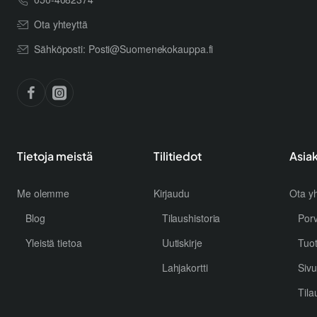
Ota yhteyttä
Sähköposti: Posti@Suomenekokauppa.fi
Tietoja meistä
Tilitiedot
Asia
Me olemme
Kirjaudu
Ota yh
Blog
Tilaushistoria
Por
Yleistä tietoa
Uutiskirje
Tuo
Lahjakortti
Sivu
Tila