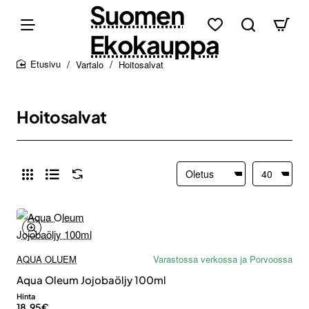
Suomen
Ekokauppa
Vartalo
Hoitosalvat
home
Hoitosalvat
AQUA OLUEM
Varastossa verkossa ja Porvoossa
Aqua Oleum Jojobaöljy 100ml
Hinta
18.95€