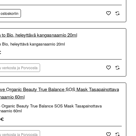
 ostoskoriin
 verkosta ja Porvoosta
o Bio, heleyttävä kangasnaamio 20ml
€
 verkosta ja Porvoosta
 verkosta ja Porvoosta
 Organic Beauty True Balance SOS Mask Tasapainottava
naamio 60ml
0€
 verkosta ja Porvoosta