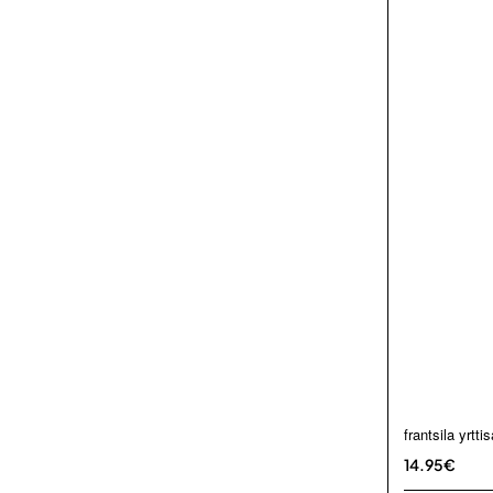
frantsila yrtt
14.95€