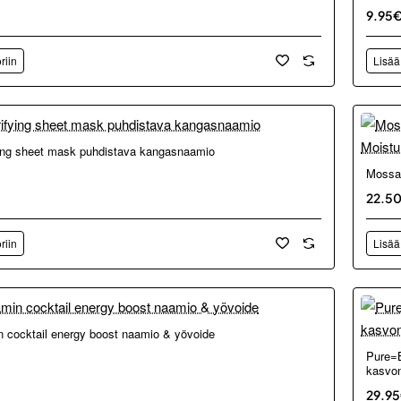
9.95
riin
Lisää
ying sheet mask puhdistava kangasnaamio
Mossa 
22.5
riin
Lisää
 cocktail energy boost naamio & yövoide
Pure=B
kasvon
29.9