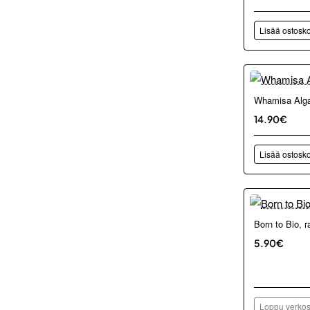
Lisää ostosko
Whamisa Alga
14.90€
Lisää ostosko
Loppu verkos
Born to Bio, 
5.90€
Loppu verkos