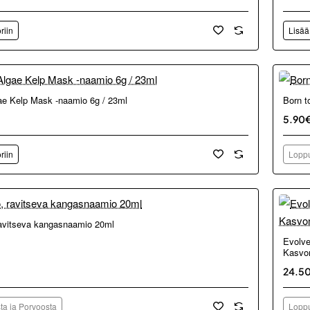
riin
Lisää
Loppu
e Kelp Mask -naamio 6g / 23ml
Born t
5.90
riin
Loppu
ta ja Porvoosta
ravitseva kangasnaamio 20ml
Loppu
Evolve
Kasvo
24.5
ta ja Porvoosta
Loppu