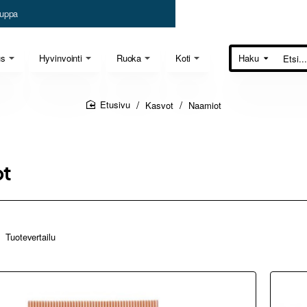
uppa
us
Hyvinvointi
Ruoka
Koti
Haku
Etsi...
Kasvot
Naamiot
home
ot
Tuotevertailu