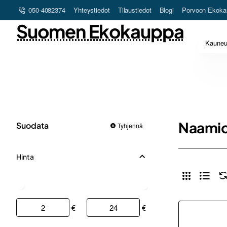
050-4082374
Yhteystiedot
Tilaustiedot
Blogi
Porvoon Ekoka
Suomen Ekokauppa
Kaune
Naami
Suodata
Tyhjennä
Hinta
€
€