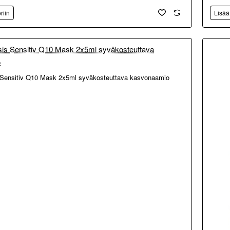
riin
Lisää
 Sensitiv Q10 Mask 2x5ml syväkosteuttava kasvonaamio