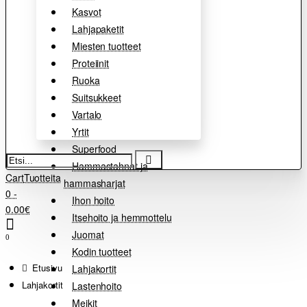
Kasvot
Lahjapaketit
Miesten tuotteet
Proteiinit
Ruoka
Suitsukkeet
Vartalo
Yrtit
Superfood
Etsi...
Hammastahnat ja
Cart
Tuotteita
hammasharjat
0 -
Ihon hoito
0.00€
Itsehoito ja hemmottelu
Juomat
0
Kodin tuotteet
home
Lahjakortit
Lahjakortit
Lastenhoito
Meikit