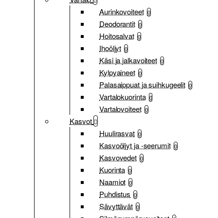
Aurinkovoiteet
0
Deodorantit
0
Hoitosalvat
0
Ihoöljyt
0
Käsi ja jalkavoiteet
0
Kylpyaineet
0
Palasaippuat ja suihkugeelit
0
Vartalokuorinta
0
Vartalovoiteet
0
Kasvot
Huulirasvat
0
Kasvoöljyt ja -seerumit
0
Kasvovedet
0
Kuorinta
0
Naamiot
0
Puhdistus
0
Sävyttävät
0