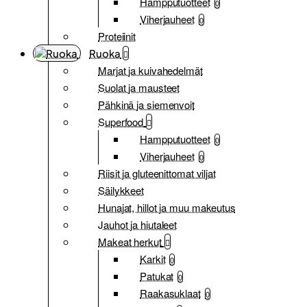
Hampputuotteet
0
Viherjauheet
0
Proteiinit
Ruoka
Marjat ja kuivahedelmät
Suolat ja mausteet
Pähkinä ja siemenvoit
Superfood
Hampputuotteet
0
Viherjauheet
0
Riisit ja gluteenittomat viljat
Säilykkeet
Hunajat, hillot ja muu makeutus
Jauhot ja hiutaleet
Makeat herkut
Karkit
0
Patukat
0
Raakasuklaat
0