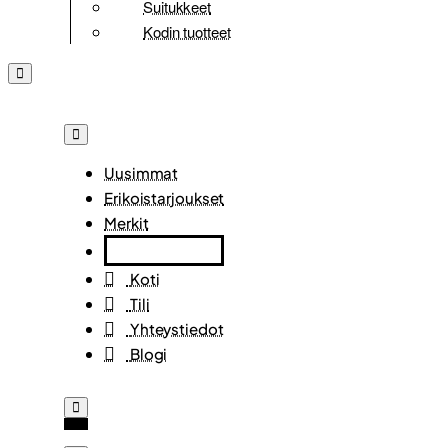
Suitukkeet
Kodin tuotteet
Uusimmat
Erikoistarjoukset
Merkit
Koti
Tili
Yhteystiedot
Blogi