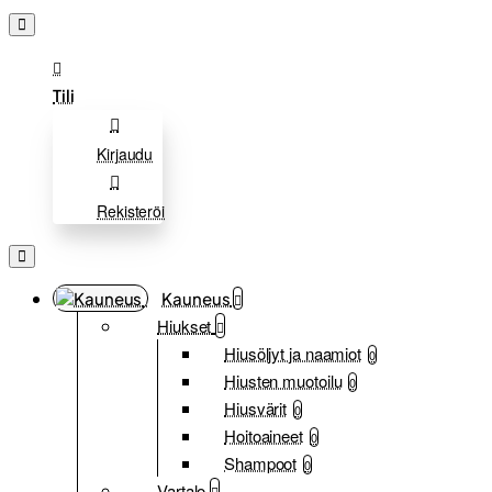
Tili
Kirjaudu
Rekisteröi
Kauneus
Hiukset
Hiusöljyt ja naamiot
0
Hiusten muotoilu
0
Hiusvärit
0
Hoitoaineet
0
Shampoot
0
Vartalo