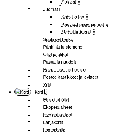
Suklaat
0
Juomat
Kahvi ja tee
0
Kasvipohjaiset juomat
0
Mehut ja limsat
0
Suolaiset herkut
Pähkinät ja siemenet
Öljyt ja etikat
Pastat ja nuudelit
Pavut linssit ja herneet
Pestot, kastikkeet ja levitteet
Yrtit
Koti
Eteeriset öljyt
Ekopesuaineet
Hygienituotteet
Lahjakortit
Lastenhoito