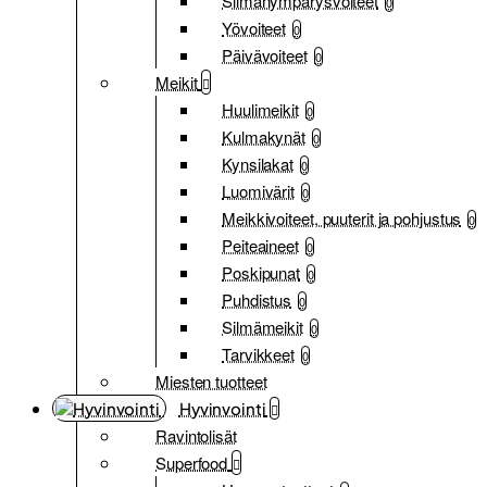
Silmänympärysvoiteet
0
Yövoiteet
0
Päivävoiteet
0
Meikit
Huulimeikit
0
Kulmakynät
0
Kynsilakat
0
Luomivärit
0
Meikkivoiteet, puuterit ja pohjustus
0
Peiteaineet
0
Poskipunat
0
Puhdistus
0
Silmämeikit
0
Tarvikkeet
0
Miesten tuotteet
Hyvinvointi
Ravintolisät
Superfood