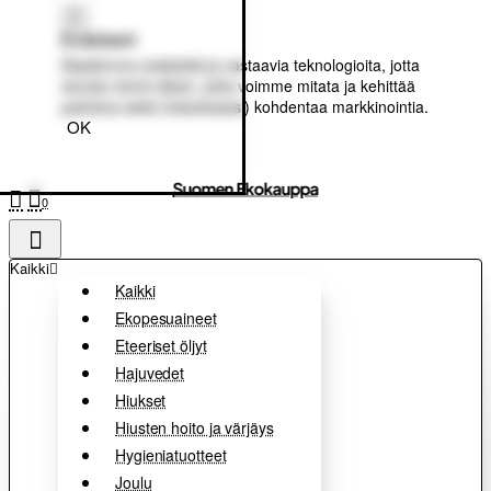
Evästeet
Käytämme evästeitä ja vastaavia teknologioita, jotta
sivusto toimii oikein, jotta voimme mitata ja kehittää
palvelua sekä (halutessasi) kohdentaa markkinointia.
OK
Suomen Ekokauppa
0
Kaikki
Kaikki
Ekopesuaineet
Eteeriset öljyt
Hajuvedet
Hiukset
Hiusten hoito ja värjäys
Hygieniatuotteet
Joulu