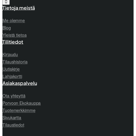
Tietoja meistä
Me olemme
Blog
Yleistä tietoa
Tilitiedot
Kirjaudu
Tilaushistoria
Uutiskirje
Lahjakortti
Asiakaspalvelu
Ota yhteyttä
Porvoon Ekokauppa
Tuotemerkkimme
Sivukartta
Tilaustiedot