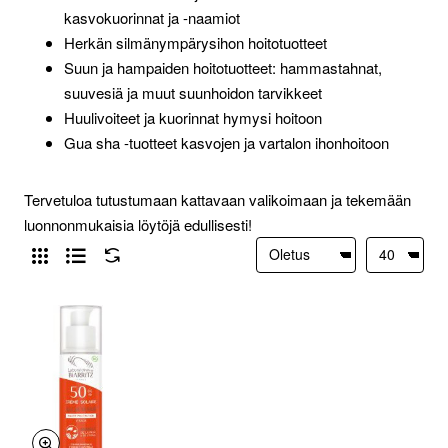
kasvokuorinnat ja -naamiot
Herkän silmänympärysihon hoitotuotteet
Suun ja hampaiden hoitotuotteet: hammastahnat,
suuvesiä ja muut suunhoidon tarvikkeet
Huulivoiteet ja kuorinnat hymysi hoitoon
Gua sha -tuotteet kasvojen ja vartalon ihonhoitoon
Tervetuloa tutustumaan kattavaan valikoimaan ja tekemään
luonnonmukaisia löytöjä edullisesti!