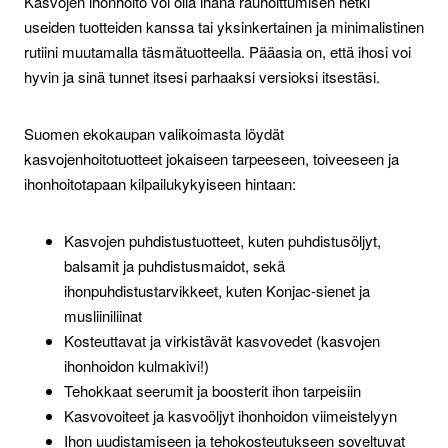
Kasvojen ihonhoito voi olla ihana rauhoittumisen hetki
useiden tuotteiden kanssa tai yksinkertainen ja minimalistinen
rutiini muutamalla täsmätuotteella. Pääasia on, että ihosi voi
hyvin ja sinä tunnet itsesi parhaaksi versioksi itsestäsi.
Suomen ekokaupan valikoimasta löydät
kasvojenhoitotuotteet jokaiseen tarpeeseen, toiveeseen ja
ihonhoitotapaan kilpailukykyiseen hintaan:
Kasvojen puhdistustuotteet, kuten puhdistusöljyt,
balsamit ja puhdistusmaidot, sekä
ihonpuhdistustarvikkeet, kuten Konjac-sienet ja
musliiniliinat
Kosteuttavat ja virkistävät kasvovedet (kasvojen
ihonhoidon kulmakivi!)
Tehokkaat seerumit ja boosterit ihon tarpeisiin
Kasvovoiteet ja kasvoöljyt ihonhoidon viimeistelyyn
Ihon uudistamiseen ja tehokosteutukseen soveltuvat