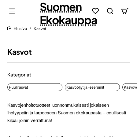
Suomen
Ekokauppa
Kasvot
home
Kasvot
Kategoriat
Huulirasvat
Kasvoöljyt ja -seerumit
Kasvov
Kasvojenhoitotuotteet luonnonmukaisesti jokaiseen
ihotyyppiin ja tarpeeseen Suomen ekokaupasta – edullisesti
kilpailijoihin verrattuna!