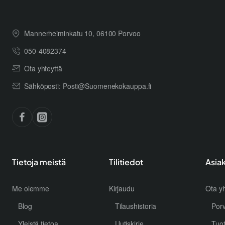
Mannerheiminkatu 10, 06100 Porvoo
050-4082374
Ota yhteyttä
Sähköposti: Posti@Suomenekokauppa.fi
Tietoja meistä
Tilitiedot
Asia
Me olemme
Kirjaudu
Ota yh
Blog
Tilaushistoria
Por
Yleistä tietoa
Uutiskirje
Tuo