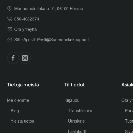
Mannerheiminkatu 10, 06100 Porvoo
050-4082374
Ota yhteyttä
Sähköposti: Posti@Suomenekokauppa.fi
Tietoja meistä
Tilitiedot
Asia
Me olemme
Kirjaudu
Ota yh
Blog
Tilaushistoria
Por
Yleistä tietoa
Uutiskirje
Tuo
Lahjakortti
Sivu