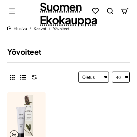
Suomen
Ekokauppa
Kasvot
Yövoiteet
home
Yövoiteet