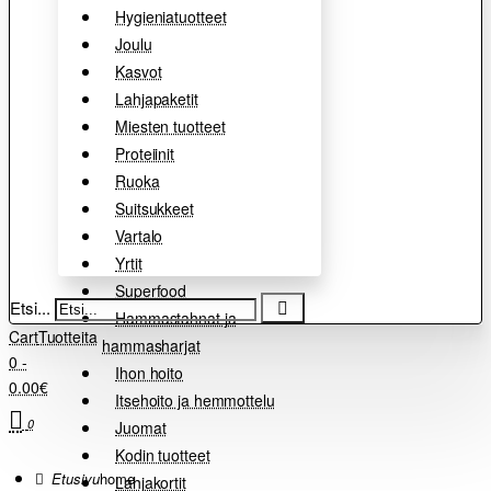
Hygieniatuotteet
Joulu
Kasvot
Lahjapaketit
Miesten tuotteet
Proteiinit
Ruoka
Suitsukkeet
Vartalo
Yrtit
Superfood
Etsi...
Hammastahnat ja
Cart
Tuotteita
hammasharjat
0 -
Ihon hoito
0.00€
Itsehoito ja hemmottelu
0
Juomat
Kodin tuotteet
home
Lahjakortit