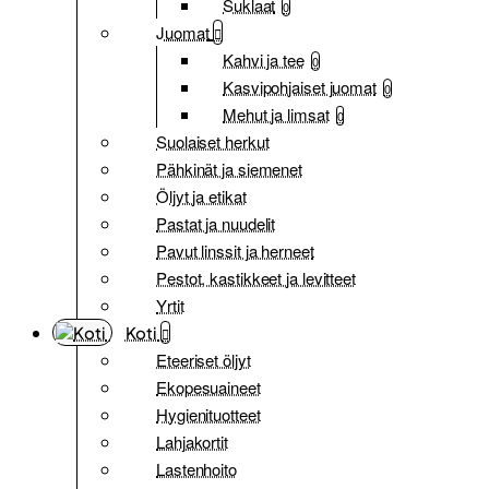
Suklaat
0
Juomat
Kahvi ja tee
0
Kasvipohjaiset juomat
0
Mehut ja limsat
0
Suolaiset herkut
Pähkinät ja siemenet
Öljyt ja etikat
Pastat ja nuudelit
Pavut linssit ja herneet
Pestot, kastikkeet ja levitteet
Yrtit
Koti
Eteeriset öljyt
Ekopesuaineet
Hygienituotteet
Lahjakortit
Lastenhoito