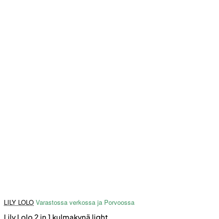
LILY LOLO
Varastossa verkossa ja Porvoossa
Lily Lolo 2 in 1 kulmakynä light