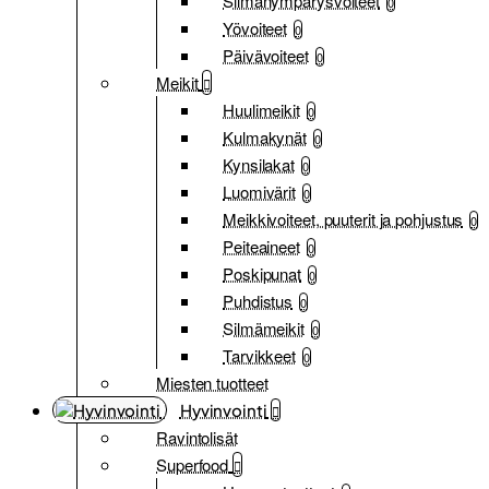
Silmänympärysvoiteet
0
Yövoiteet
0
Päivävoiteet
0
Meikit
Huulimeikit
0
Kulmakynät
0
Kynsilakat
0
Luomivärit
0
Meikkivoiteet, puuterit ja pohjustus
0
Peiteaineet
0
Poskipunat
0
Puhdistus
0
Silmämeikit
0
Tarvikkeet
0
Miesten tuotteet
Hyvinvointi
Ravintolisät
Superfood