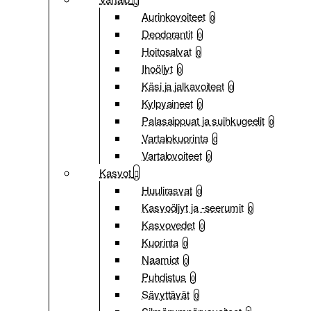
Aurinkovoiteet
0
Deodorantit
0
Hoitosalvat
0
Ihoöljyt
0
Käsi ja jalkavoiteet
0
Kylpyaineet
0
Palasaippuat ja suihkugeelit
0
Vartalokuorinta
0
Vartalovoiteet
0
Kasvot
Huulirasvat
0
Kasvoöljyt ja -seerumit
0
Kasvovedet
0
Kuorinta
0
Naamiot
0
Puhdistus
0
Sävyttävät
0