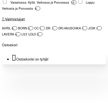
Varastossa: Kyllä. Verkossa ja Porvoossa
Loppu:
13
Verkosta ja Porvoosta
6
Valmistajat
AVRIL
BORN
CC
DR.
DR.HAUSCHKA
JOIK
5
3
1
1
1
1
LAVERA
LILY LOLO
4
3
Ostoskori
Ostoskorisi on tyhjä!