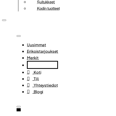
Suitukkeet
Kodin tuotteet
Uusimmat
Erikoistarjoukset
Merkit
Koti
Tili
Yhteystiedot
Blogi