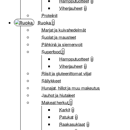
Hampputuotteet
0
Viherjauheet
0
Proteiinit
Ruoka
Marjat ja kuivahedelmät
Suolat ja mausteet
Pähkinä ja siemenvoit
Superfood
Hampputuotteet
0
Viherjauheet
0
Riisit ja gluteenittomat viljat
Säilykkeet
Hunajat, hillot ja muu makeutus
Jauhot ja hiutaleet
Makeat herkut
Karkit
0
Patukat
0
Raakasuklaat
0