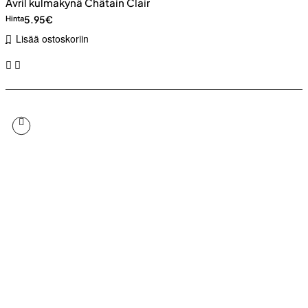
Avril kulmakynä Châtain Clair
5.95€
Hinta
Lisää ostoskoriin