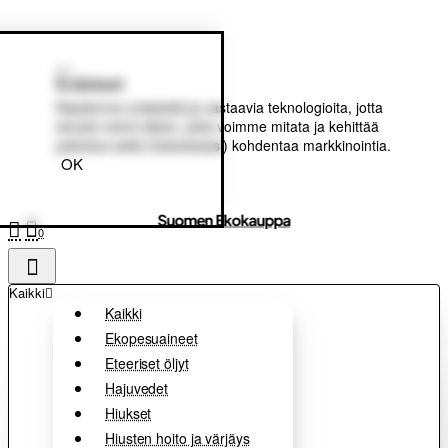
Evästeet
Käytämme evästeitä ja vastaavia teknologioita, jotta
sivusto toimii oikein, jotta voimme mitata ja kehittää
palvelua sekä (halutessasi) kohdentaa markkinointia.
OK
Suomen Ekokauppa
0
Kaikki
Kaikki
Ekopesuaineet
Eteeriset öljyt
Hajuvedet
Hiukset
Hiusten hoito ja värjäys