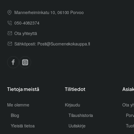
Mannerheiminkatu 10, 06100 Porvoo
050-4082374
Ota yhteyttä
Sähköposti: Posti@Suomenekokauppa.fi
Tietoja meistä
Tilitiedot
Asia
Me olemme
Kirjaudu
Ota yh
Blog
Tilaushistoria
Por
Yleistä tietoa
Uutiskirje
Tuo