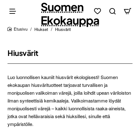
Suomen
Ekokauppa
Hiukset
Hiusvärit
home
Hiusvärit
Luo luonnollisen kauniit hiusvärit ekologisesti! Suomen
ekokaupan hiusvärituotteet tarjoavat turvallisen ja
monipuolisen valikoiman värejä, joilla loihdit upean väriloiston
ilman synteettisiä kemikaaleja. Valikoimastamme löydät
monipuolisesti värejä – kaikki luonnollisista raaka-aineista,
jotka ovat hellävaraisia sekä hiuksillesi, sinulle että
ympäristölle.