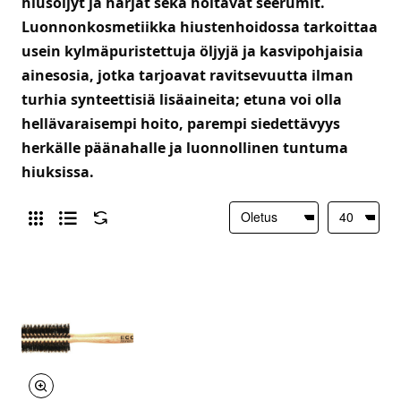
hiusöljyt ja harjat sekä hoitavat seerumit.
Luonnonkosmetiikka hiustenhoidossa tarkoittaa
usein kylmäpuristettuja öljyjä ja kasvipohjaisia
ainesosia, jotka tarjoavat ravitsevuutta ilman
turhia synteettisiä lisäaineita; etuna voi olla
hellävaraisempi hoito, parempi siedettävyys
herkälle päänahalle ja luonnollinen tuntuma
hiuksissa.