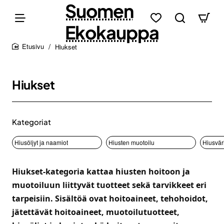
Suomen
Ekokauppa
Hiukset
home
Hiukset
Kategoriat
Hiusöljyt ja naamiot
Hiusten muotoilu
Hiusväri
Hiukset-kategoria kattaa hiusten hoitoon ja
muotoiluun liittyvät tuotteet sekä tarvikkeet eri
tarpeisiin. Sisältöä ovat hoitoaineet, tehohoidot,
jätettävät hoitoaineet, muotoilutuotteet,