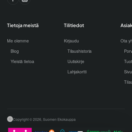
Tietoja meistä
Tilitiedot
Asia
Me olemme
Kirjaudu
Ota yh
Blog
Tilaushistoria
Por
Yleistä tietoa
Uutiskirje
Tuo
Lahjakortti
Sivu
Tila
Copyright © 2026, Suomen Ekokauppa