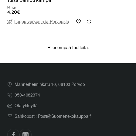
Hinta
4.20€
Loppu verkosta ja Porvoosta
Ei enempää tuotteita.
Mannerheiminkatu 10, 06100 Porvoo
050-4082374
Ota yhteyttä
Sähköposti: Posti@Suomenekokauppa.fi