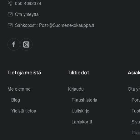
050-4082374
Ota yhteyttä
Sähköposti: Posti@Suomenekokauppa.fi
Tietoja meistä
Tilitiedot
Asia
Me olemme
Kirjaudu
Ota yh
Blog
Tilaushistoria
Por
Yleistä tietoa
Uutiskirje
Tuo
Lahjakortti
Sivu
Tila