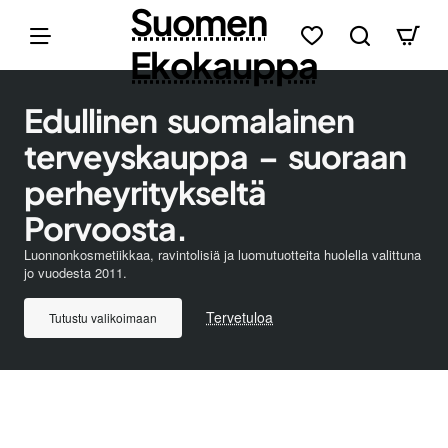
Suomen
Ekokauppa
Edullinen suomalainen
terveyskauppa – suoraan
perheyritykseltä
Porvoosta.
Luonnonkosmetiikkaa, ravintolisiä ja luomutuotteita huolella valittuna
jo vuodesta 2011.
Tervetuloa
Tutustu valikoimaan
Kasvot
Vartalo