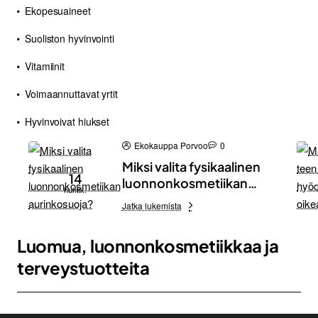
Ekopesuaineet
Suoliston hyvinvointi
Vitamiinit
Voimaannuttavat yrtit
Hyvinvoivat hiukset
Ekokauppa Porvoo
0
Miksi valita fysikaalinen
14
luonnonkosmetiikan
huhtik.
aurinkosuoja?
Jatka lukemista
Luomua, luonnonkosmetiikkaa ja
terveystuotteita