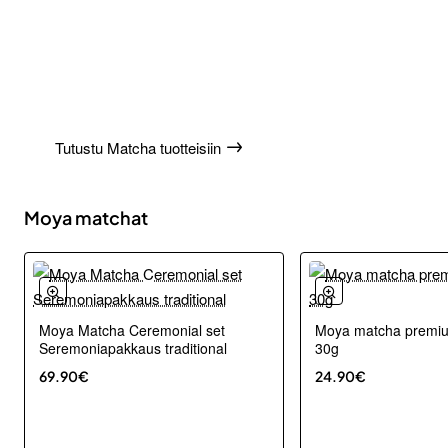
Matcha -
huippulaadukas vihreä
tee
Tutustu Matcha tuotteisiin
Moya matchat
Moya Matcha Ceremonial set
Moya matcha premi
Seremoniapakkaus traditional
30g
69.90€
24.90€