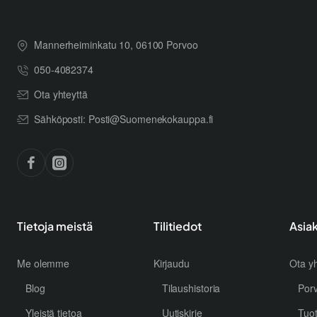
Mannerheiminkatu 10, 06100 Porvoo
050-4082374
Ota yhteyttä
Sähköposti: Posti@Suomenekokauppa.fi
Tietoja meistä
Tilitiedot
Asia
Me olemme
Kirjaudu
Ota yh
Blog
Tilaushistoria
Por
Yleistä tietoa
Uutiskirje
Tuo