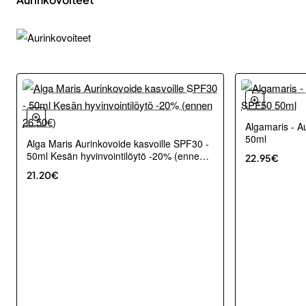
Algamaris - A
50ml
Alga Maris Aurinkovoide kasvoille SPF30 -
50ml Kesän hyvinvointilöytö -20% (ennen
22.95€
26,50€)
21.20€