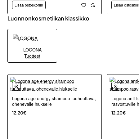
Lisää ostoskoriin
Lisää ostoskor
Luonnonkosmetiikan klassikko
LOGONA
Tuotteet
Logona age energy shampoo tuuheuttava,
Logona anti-f
ohenevalle hiukselle
rasvoittuville 
12.20€
12.20€