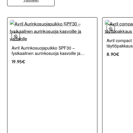
Avril compact
täyttöpakkaus
Avril Aurinkosuojapuikko SPF30 –
fysikaalinen aurinkosuoja kasvoille ja
8.90€
vartalolle
19.95€