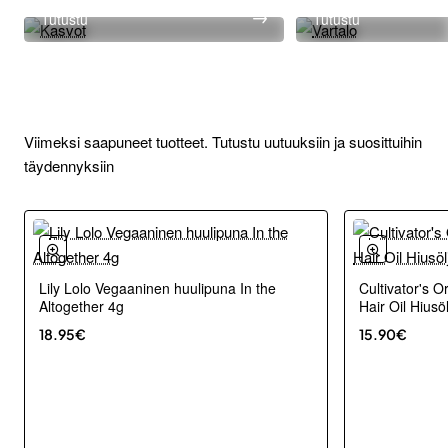
Tutustu
Tutustu
Uutuudet
Viimeksi saapuneet tuotteet. Tutustu uutuuksiin ja suosittuihin
täydennyksiin
Lily Lolo Vegaaninen huulipuna In the
Cultivator's O
Uutuus
Altogether 4g
Hair Oil Hiusö
18.95€
15.90€