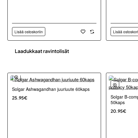
Lisää ostoskoriin
Lisää ostoskor
Laadukkaat ravintolisät
Solgar Ashwagandhan juuriuute 60kaps
Solgar B-comp
25.95€
50kaps
20.95€