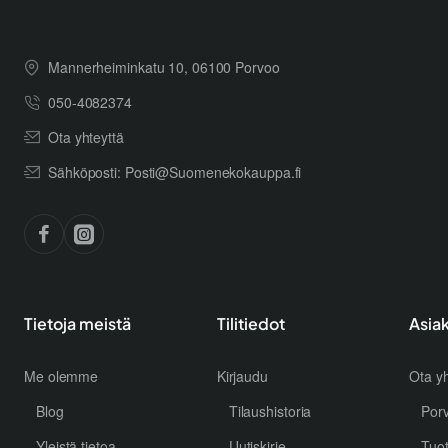
Mannerheiminkatu 10, 06100 Porvoo
050-4082374
Ota yhteyttä
Sähköposti: Posti@Suomenekokauppa.fi
Tietoja meistä
Tilitiedot
Asia
Me olemme
Kirjaudu
Ota yh
Blog
Tilaushistoria
Por
Yleistä tietoa
Uutiskirje
Tuo