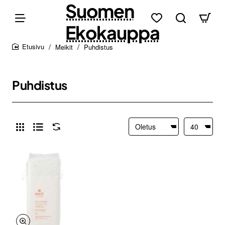
Suomen
Ekokauppa
Meikit
Puhdistus
home
Puhdistus