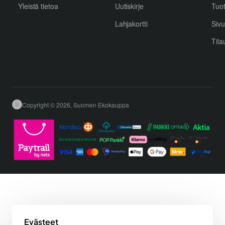
Yleistä tietoa
Uutiskirje
Tuo
Lahjakortti
Sivu
Tila
Copyright © 2026, Suomen Ekokauppa
Evästeet