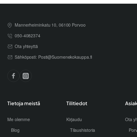
Mannerheiminkatu 10, 06100 Porvoo
050-4082374
Ota yhteyttä
Sähköposti: Posti@Suomenekokauppa.fi
Tietoja meistä
Tilitiedot
Asia
Me olemme
Kirjaudu
Ota yh
Blog
Tilaushistoria
Por