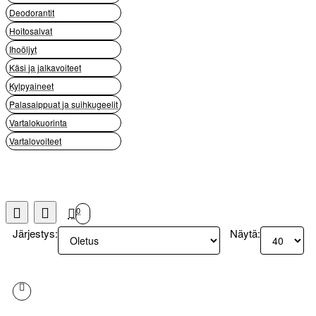
Deodorantit
Hoitosalvat
Ihoöljyt
Käsi ja jalkavoiteet
Kylpyaineet
Palasaippuat ja suihkugeelit
Vartalokuorinta
Vartalovoiteet
0
Järjestys:
Näytä: