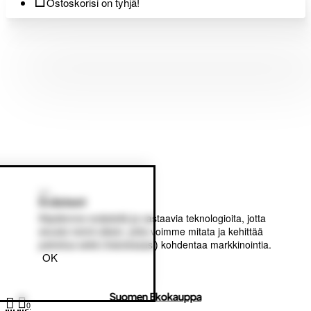
Ostoskorisi on tyhjä!
Evästeet
Käytämme evästeitä ja vastaavia teknologioita, jotta
sivusto toimii oikein, jotta voimme mitata ja kehittää
palvelua sekä (halutessasi) kohdentaa markkinointia.
OK
Suomen Ekokauppa
0