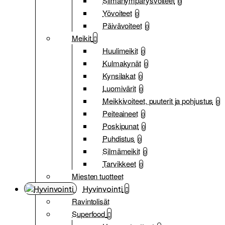
Silmänympärysvoiteet
0
Yövoiteet
0
Päivävoiteet
0
Meikit
Huulimeikit
0
Kulmakynät
0
Kynsilakat
0
Luomivärit
0
Meikkivoiteet, puuterit ja pohjustus
0
Peiteaineet
0
Poskipunat
0
Puhdistus
0
Silmämeikit
0
Tarvikkeet
0
Miesten tuotteet
Hyvinvointi
Ravintolisät
Superfood