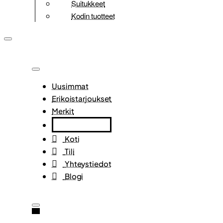
Suitukkeet
Kodin tuotteet
Uusimmat
Erikoistarjoukset
Merkit
Koti
Tili
Yhteystiedot
Blogi