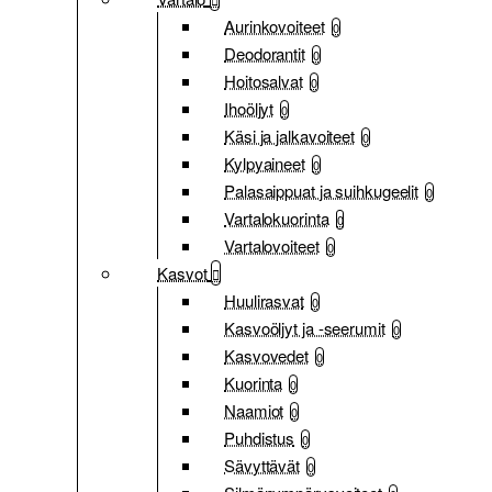
Aurinkovoiteet
0
Deodorantit
0
Hoitosalvat
0
Ihoöljyt
0
Käsi ja jalkavoiteet
0
Kylpyaineet
0
Palasaippuat ja suihkugeelit
0
Vartalokuorinta
0
Vartalovoiteet
0
Kasvot
Huulirasvat
0
Kasvoöljyt ja -seerumit
0
Kasvovedet
0
Kuorinta
0
Naamiot
0
Puhdistus
0
Sävyttävät
0