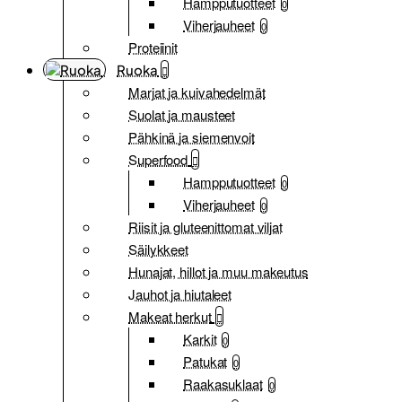
Hampputuotteet
0
Viherjauheet
0
Proteiinit
Ruoka
Marjat ja kuivahedelmät
Suolat ja mausteet
Pähkinä ja siemenvoit
Superfood
Hampputuotteet
0
Viherjauheet
0
Riisit ja gluteenittomat viljat
Säilykkeet
Hunajat, hillot ja muu makeutus
Jauhot ja hiutaleet
Makeat herkut
Karkit
0
Patukat
0
Raakasuklaat
0