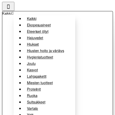
Kaikki
Kaikki
Ekopesuaineet
Eteeriset öljyt
Hajuvedet
Hiukset
Hiusten hoito ja värjäys
Hygieniatuotteet
Joulu
Kasvot
Lahjapaketit
Miesten tuotteet
Proteiinit
Ruoka
Suitsukkeet
Vartalo
Yrtit