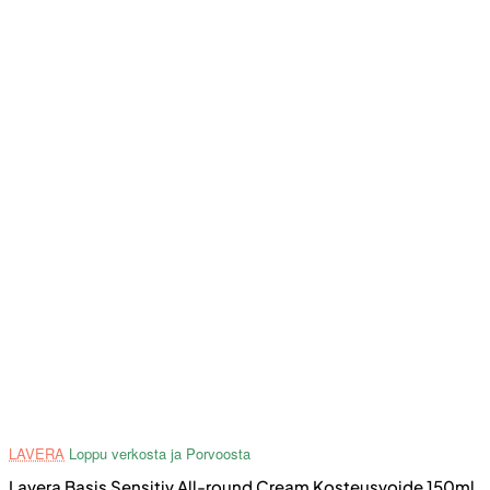
LAVERA
Loppu verkosta ja Porvoosta
Lavera Basis Sensitiv All-round Cream Kosteusvoide 150ml