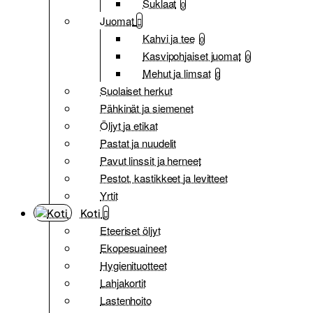
Suklaat
0
Juomat
Kahvi ja tee
0
Kasvipohjaiset juomat
0
Mehut ja limsat
0
Suolaiset herkut
Pähkinät ja siemenet
Öljyt ja etikat
Pastat ja nuudelit
Pavut linssit ja herneet
Pestot, kastikkeet ja levitteet
Yrtit
Koti
Eteeriset öljyt
Ekopesuaineet
Hygienituotteet
Lahjakortit
Lastenhoito