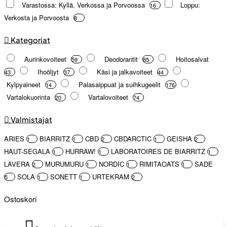
Varastossa: Kyllä. Verkossa ja Porvoossa
Loppu:
16
Verkosta ja Porvoosta
8
Kategoriat
Aurinkovoiteet
Deodorantit
Hoitosalvat
59
85
Ihoöljyt
Käsi ja jalkavoiteet
43
37
44
Kylpyaineet
Palasaippuat ja suihkugeelit
14
176
Vartalokuorinta
Vartalovoiteet
20
74
Valmistajat
ARIES
BIARRITZ
CBD
CBDARCTIC
GEISHA
1
1
2
1
2
HAUT-SEGALA
HURRAW!
LABORATOIRES DE BIARRITZ
1
1
1
LAVERA
MURUMURU
NORDIC
RIMITAOATS
SADE
2
1
1
1
SOLA
SONETT
URTEKRAM
5
1
1
2
Ostoskori