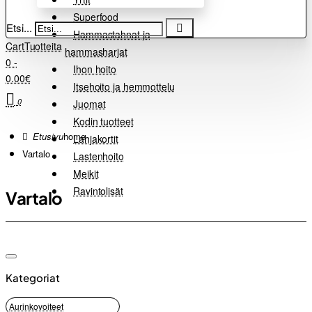
Superfood
Etsi...
Hammastahnat ja
Cart
Tuotteita
hammasharjat
0 -
Ihon hoito
0.00€
Itsehoito ja hemmottelu
0
Juomat
Kodin tuotteet
home
Lahjakortit
Vartalo
Lastenhoito
Meikit
Ravintolisät
Vartalo
Kategoriat
Aurinkovoiteet