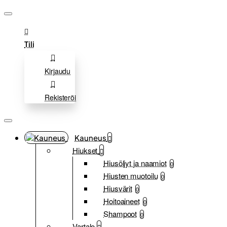
Tili
Kirjaudu
Rekisteröi
Kauneus
Hiukset
Hiusöljyt ja naamiot
0
Hiusten muotoilu
0
Hiusvärit
0
Hoitoaineet
0
Shampoot
0
Vartalo