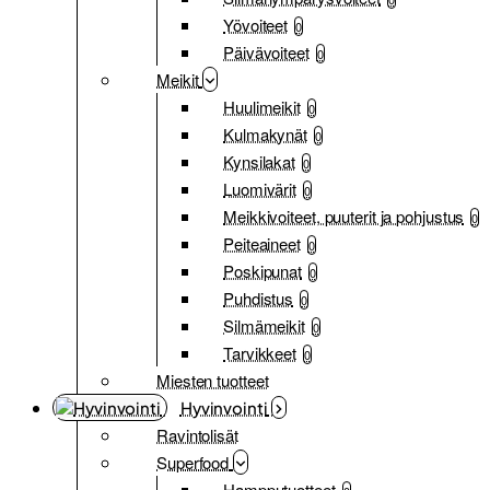
Yövoiteet
0
Päivävoiteet
0
Meikit
Huulimeikit
0
Kulmakynät
0
Kynsilakat
0
Luomivärit
0
Meikkivoiteet, puuterit ja pohjustus
0
Peiteaineet
0
Poskipunat
0
Puhdistus
0
Silmämeikit
0
Tarvikkeet
0
Miesten tuotteet
Hyvinvointi
Ravintolisät
Superfood
Hampputuotteet