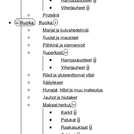
0
Viherjauheet
0
Proteiinit
Ruoka
Marjat ja kuivahedelmät
Suolat ja mausteet
Pähkinä ja siemenvoit
Superfood
Hampputuotteet
0
Viherjauheet
0
Riisit ja gluteenittomat viljat
Säilykkeet
Hunajat, hillot ja muu makeutus
Jauhot ja hiutaleet
Makeat herkut
Karkit
0
Patukat
0
Raakasuklaat
0