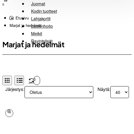
Juomat
0
Kodin tuotteet
home
Lahjakortit
Marjat ja hedelmät
Lastenhoito
Meikit
Ravintolisät
Marjat ja hedelmät
0
Järjestys:
Näytä: