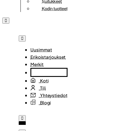
Suitukkeet
Kodin tuotteet
Uusimmat
Erikoistarjoukset
Merkit
Koti
Tili
Yhteystiedot
Blogi