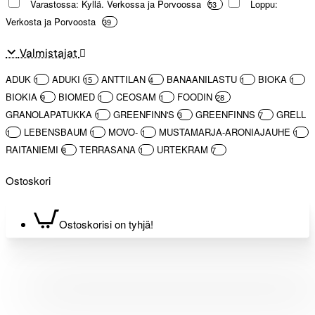
Varastossa: Kyllä. Verkossa ja Porvoossa
Loppu:
53
Verkosta ja Porvoosta
39
Valmistajat
ADUK
ADUKI
ANTTILAN
BANAANILASTU
BIOKA
1
15
4
1
1
BIOKIA
BIOMED
CEOSAM
FOODIN
9
1
1
28
GRANOLAPATUKKA
GREENFINN'S
GREENFINNS
GRELL
1
3
7
LEBENSBAUM
MOVO-
MUSTAMARJA-ARONIAJAUHE
1
1
1
1
RAITANIEMI
TERRASANA
URTEKRAM
8
1
7
Ostoskori
Ostoskorisi on tyhjä!