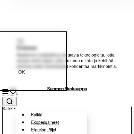
Evästeet
Käytämme evästeitä ja vastaavia teknologioita, jotta
sivusto toimii oikein, jotta voimme mitata ja kehittää
palvelua sekä (halutessasi) kohdentaa markkinointia.
OK
Suomen Ekokauppa
0
Kaikki
Kaikki
Ekopesuaineet
Eteeriset öljyt