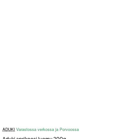
ADUKI
Varastossa verkossa ja Porvoossa
Aduki aprikoosi luomu 200g