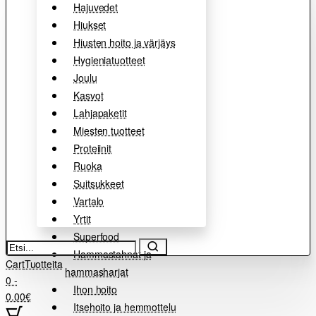
Hajuvedet
Hiukset
Hiusten hoito ja värjäys
Hygieniatuotteet
Joulu
Kasvot
Lahjapaketit
Miesten tuotteet
Proteiinit
Ruoka
Suitsukkeet
Vartalo
Yrtit
Superfood
Etsi...
Hammastahnat ja
Cart
Tuotteita
hammasharjat
0 -
Ihon hoito
0.00€
Itsehoito ja hemmottelu