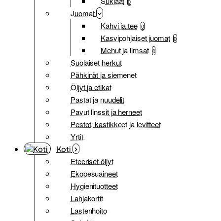
Suklaat
0
Juomat
Kahvi ja tee
0
Kasvipohjaiset juomat
0
Mehut ja limsat
0
Suolaiset herkut
Pähkinät ja siemenet
Öljyt ja etikat
Pastat ja nuudelit
Pavut linssit ja herneet
Pestot, kastikkeet ja levitteet
Yrtit
Koti
Eteeriset öljyt
Ekopesuaineet
Hygienituotteet
Lahjakortit
Lastenhoito