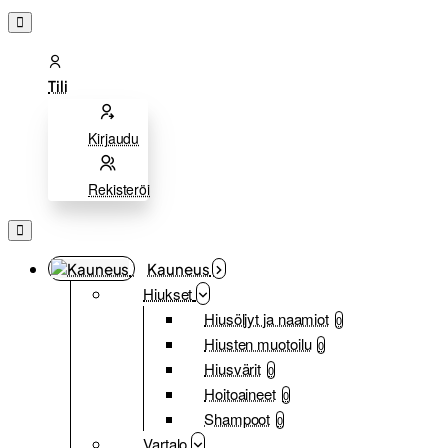
Tili
Kirjaudu
Rekisteröi
Kauneus
Hiukset
Hiusöljyt ja naamiot
0
Hiusten muotoilu
0
Hiusvärit
0
Hoitoaineet
0
Shampoot
0
Vartalo