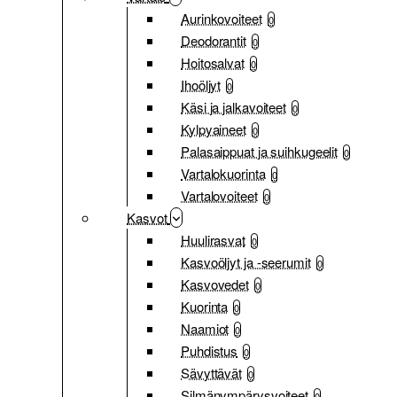
Aurinkovoiteet
0
Deodorantit
0
Hoitosalvat
0
Ihoöljyt
0
Käsi ja jalkavoiteet
0
Kylpyaineet
0
Palasaippuat ja suihkugeelit
0
Vartalokuorinta
0
Vartalovoiteet
0
Kasvot
Huulirasvat
0
Kasvoöljyt ja -seerumit
0
Kasvovedet
0
Kuorinta
0
Naamiot
0
Puhdistus
0
Sävyttävät
0
Silmänympärysvoiteet
0