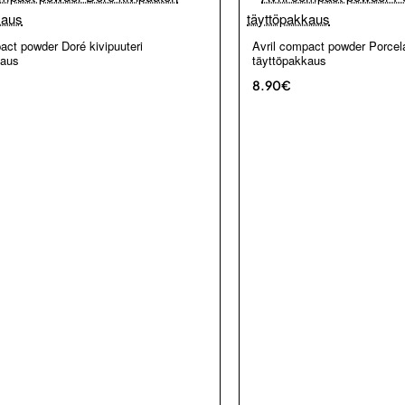
Loppu verkosta ja Porvoosta
act powder Doré kivipuuteri
Avril compact powder Porcela
kaus
täyttöpakkaus
8.90€