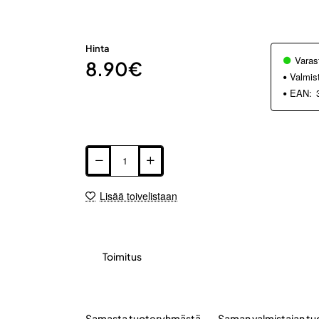
Hinta
Varas
8.90€
Valmis
EAN:
Lisää toivelistaan
Toimitus
Samasta tuoteryhmästä
Saman valmistajan tu