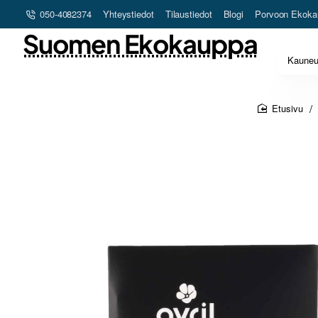
050-4082374
Yhteystiedot
Tilaustiedot
Blogi
Porvoon Ekoka
Suomen Ekokauppa
Kaune
home