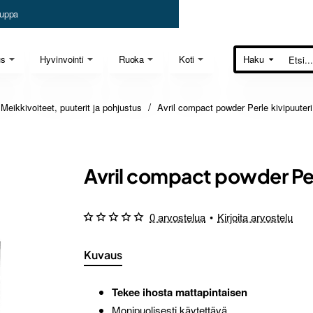
uppa
us
Hyvinvointi
Ruoka
Koti
Haku
Etsi...
Meikkivoiteet, puuterit ja pohjustus
Avril compact powder Perle kivipuuter
Avril compact powder Per
0 arvostelua
•
Kirjoita arvostelu
Kuvaus
Tekee ihosta mattapintaisen
Monipuolisesti käytettävä