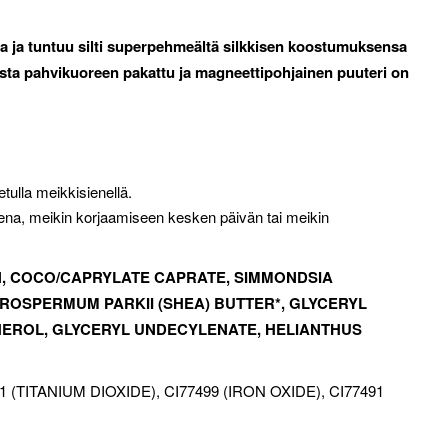
uria ja tuntuu silti superpehmeältä silkkisen koostumuksensa
sta pahvikuoreen pakattu ja magneettipohjainen puuteri on
etulla meikkisienellä.
eena, meikin korjaamiseen kesken päivän tai meikin
LIN, COCO/CAPRYLATE CAPRATE, SIMMONDSIA
TYROSPERMUM PARKII (SHEA) BUTTER*, GLYCERYL
HEROL, GLYCERYL UNDECYLENATE, HELIANTHUS
1 (TITANIUM DIOXIDE), CI77499 (IRON OXIDE), CI77491