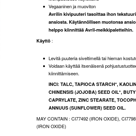
Vegaaninen ja muoviton
Avrilin kivipuuteri tasoittaa ihon tekstu
ansiosta. Käytännöllisen muotonsa ansio
helppo kiinnittää Avril-meikkipaletteihin.
Käyttö
:
Levitä puuteria siveltimellä tai hieman kostut
Voidaan käyttää itsenäisenä pohjustustuott
kiinnittämiseen.
INCI: TALC, TAPIOCA STARCH*, KAO
CHINENSIS (JOJOBA) SEED OIL*, BU
CAPRYLATE, ZINC STEARATE, TOCOP
ANNUUS (SUNFLOWER) SEED OIL.
MAY CONTAIN : CI77492 (IRON OXIDE), CI7798
(IRON OXIDE)