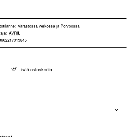
totilanne:
Varastossa verkossa ja Porvoossa
taja:
AVRIL
3662217013845
Lisää ostoskoriin
otteet