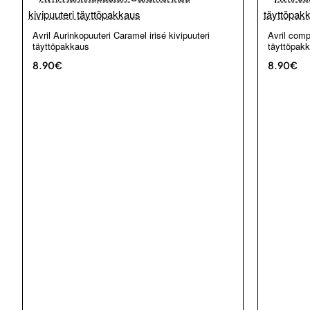
Loppu verkosta ja Porvoosta
Avril Aurinkopuuteri Caramel irisé kivipuuteri
Avril comp
täyttöpakkaus
täyttöpak
8.90€
8.90€