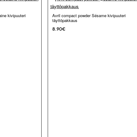
Loppu verkosta ja Porvoosta
ine kivipuuteri
Avril compact powder Sésame kivipuuteri
täyttöpakkaus
8.90€