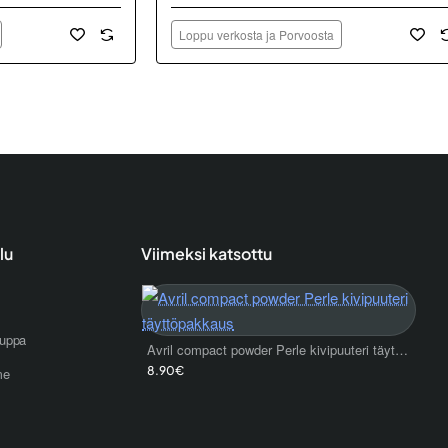
Loppu verkosta ja Porvoosta
lu
Viimeksi katsottu
uppa
Avril compact powder Perle kivipuuteri täyttöpakkaus
8.90€
me