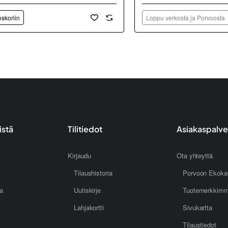
oskoriin
Loppu verkosta ja Porvoosta
istä
Tilitiedot
Asiakaspalve
Kirjaudu
Ota yhteyttä
Tilaushistoria
Porvoon Ekoka
oa
Uutiskirje
Tuotemerkkim
Lahjakortti
Sivukartta
Tilaustiedot