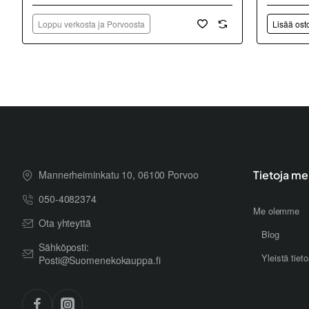
Loppu verkosta ja Porvoosta
Lisää ost
Mannerheiminkatu 10, 06100 Porvoo
Tietoja me
050-4082374
Me olemme
Ota yhteyttä
Blog
Sähköposti:
Yleistä tiet
Posti@Suomenekokauppa.fi