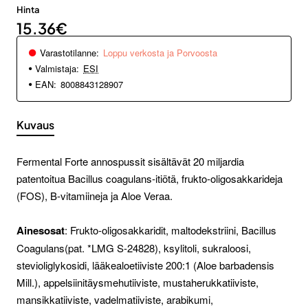
Hinta
15.36€
Varastotilanne:
Loppu verkosta ja Porvoosta
Valmistaja:
ESI
EAN:
8008843128907
Kuvaus
Fermental Forte annospussit sisältävät 20 miljardia
patentoitua Bacillus coagulans-itiötä, frukto-oligosakkarideja
(FOS), B-vitamiineja ja Aloe Veraa.
Ainesosat
: Frukto-oligosakkaridit, maltodekstriini, Bacillus
Coagulans(pat. *LMG S-24828), ksylitoli, sukraloosi,
stevioliglykosidi, lääkealoetiiviste 200:1 (Aloe barbadensis
Mill.), appelsiinitäysmehutiiviste, mustaherukkatiiviste,
mansikkatiiviste, vadelmatiiviste, arabikumi,