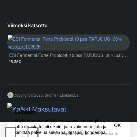
Viimeksi katsottu
ESI Fermental Forte Probiootti 10 pss TARJOUS -30% päiväys 07/2025
15.36€
Copyright © 2026, Suomen Ekokauppa
Evästeet
Käytämme evästeitä ja vastaavia teknologioita,
OK
jotta sivusto toimii oikein, jotta voimme mitata ja
kehittää palvelua sekä (halutessasi) kohdentaa
Loppu verkosta ja Porvoosta