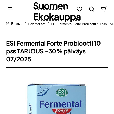
Suomen
Ekokauppa
Ravintolisät
ESI Fermental Forte Probiootti 10 pss T
home
ESI Fermental Forte Probiootti 10
pss TARJOUS -30% päiväys
07/2025