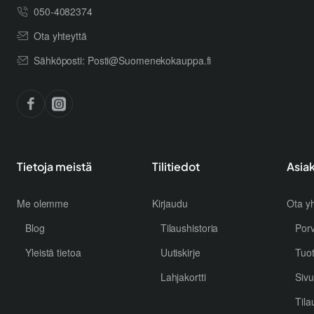
050-4082374
Ota yhteyttä
Sähköposti: Posti@Suomenekokauppa.fi
Tietoja meistä
Tilitiedot
Asia
Me olemme
Kirjaudu
Ota yh
Blog
Tilaushistoria
Por
Yleistä tietoa
Uutiskirje
Tuo
Lahjakortti
Sivu
Tila