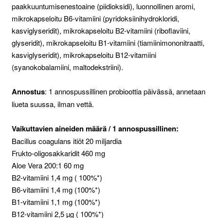
paakkuuntumisenestoaine (piidioksidi), luonnollinen aromi,
mikrokapseloitu B6-vitamiini (pyridoksiinihydrokloridi,
kasviglyseridit), mikrokapseloitu B2-vitamiini (riboflaviini,
glyseridit), mikrokapseloitu B1-vitamiini (tiamiinimononitraatti,
kasviglyseridit), mikrokapseloitu B12-vitamiini
(syanokobalamiini, maltodekstriini).
Annostus
: 1 annospussillinen probioottia päivässä, annetaan
liueta suussa, ilman vettä.
Vaikuttavien aineiden määrä / 1 annospussillinen:
Bacillus coagulans itiöt 20 miljardia
Frukto-oligosakkaridit 460 mg
Aloe Vera 200:1 60 mg
B2-vitamiini 1,4 mg ( 100%*)
B6-vitamiini 1,4 mg (100%*)
B1-vitamiini 1,1 mg (100%*)
B12-vitamiini 2,5 µg ( 100%*)