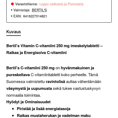
Varastotilanne:
Loppu verkosta ja Porvoosta
Valmistaja:
BERTIL'S
EAN:
6416227014821
Kuvaus
Bertil’s Vitamin C-vitamiini 250 mg imeskelytabletti –
Raikas ja Energisoiva C-vitamiini
Bertil’s C-vitamiini 250 mg
on
hyvänmakuinen ja
pureskeltava
C-vitamiinitabletti koko perheelle. Tämä
Suomessa valmistettu
ravintolisä
auttaa vähentämään
väsymystä ja uupumusta
sekä tukee vastustuskyvyn
normaalia toimintaa.
Hyödyt ja Ominaisuudet
Piristää ja lisää energiatasoja
Raikas mustaherukan ja vadelman maku