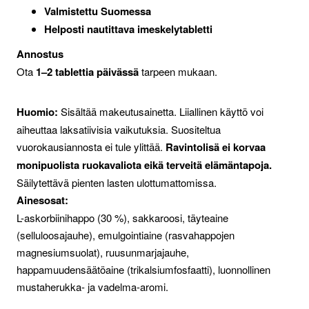
Valmistettu Suomessa
Helposti nautittava imeskelytabletti
Annostus
Ota
1–2 tablettia päivässä
tarpeen mukaan.
Huomio:
Sisältää makeutusainetta. Liiallinen käyttö voi
aiheuttaa laksatiivisia vaikutuksia. Suositeltua
vuorokausiannosta ei tule ylittää.
Ravintolisä ei korvaa
monipuolista ruokavaliota eikä terveitä elämäntapoja.
Säilytettävä pienten lasten ulottumattomissa.
Ainesosat:
L-askorbiinihappo (30 %), sakkaroosi, täyteaine
(selluloosajauhe), emulgointiaine (rasvahappojen
magnesiumsuolat), ruusunmarjajauhe,
happamuudensäätöaine (trikalsiumfosfaatti), luonnollinen
mustaherukka- ja vadelma-aromi.