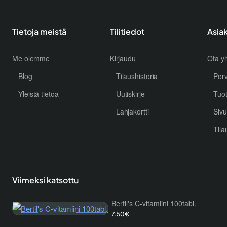
Tietoja meistä
Tilitiedot
Asia
Me olemme
Kirjaudu
Ota yh
Blog
Tilaushistoria
Por
Yleistä tietoa
Uutiskirje
Tuo
Lahjakortti
Sivu
Tila
Viimeksi katsottu
Bertil's C-vitamiini 100tabl.
7.50€