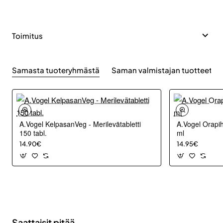
Toimitus
Samasta tuoteryhmästä
Saman valmistajan tuotteet
A.Vogel KelpasanVeg - Merilevätabletti
A.Vogel Orapih
150 tabl.
ml
14.90€
14.95€
Saattaisit pitää