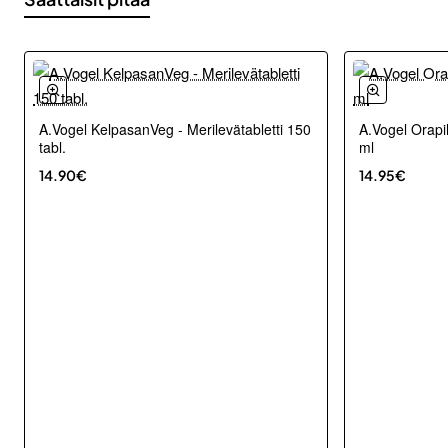
A.Vogel KelpasanVeg - Merilevätabletti 150
A.Vogel Orapi
tabl.
ml
14.90€
14.95€