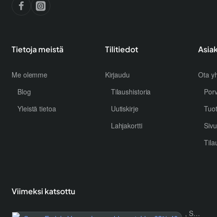
Tietoja meistä
Tilitiedot
Asia
Me olemme
Kirjaudu
Ota yh
Blog
Tilaushistoria
Por
Yleistä tietoa
Uutiskirje
Tuo
Lahjakortti
Sivu
Tila
Viimeksi katsottu
, Super Fudgio Vegaaninen suklaapatukka 62% 40g