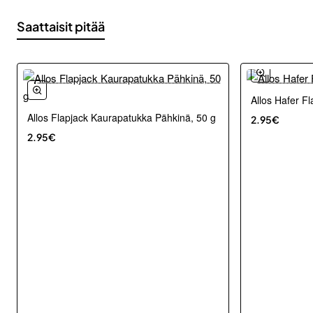
Saattaisit pitää
Allos Hafer F
Allos Flapjack Kaurapatukka Pähkinä, 50 g
2.95€
2.95€