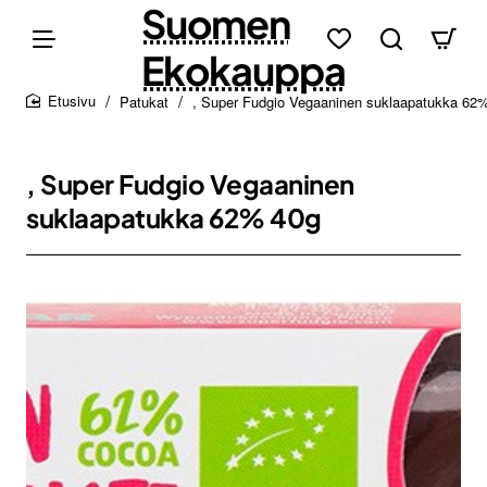
Suomen
Ekokauppa
Patukat
, Super Fudgio Vegaaninen suklaapatukka 62
home
, Super Fudgio Vegaaninen
suklaapatukka 62% 40g