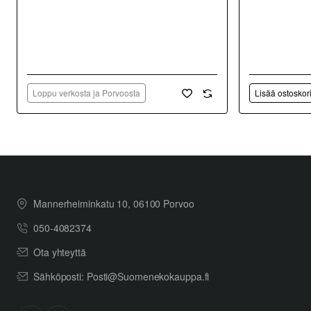
Loppu verkosta ja Porvoosta
Lisää ostoskor
Mannerheiminkatu 10, 06100 Porvoo
050-4082374
Ota yhteyttä
Sähköposti: Posti@Suomenekokauppa.fi