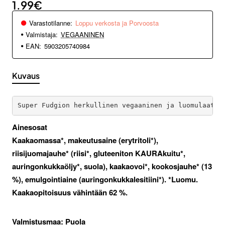
1.99€
Varastotilanne:
Loppu verkosta ja Porvoosta
Valmistaja:
VEGAANINEN
EAN:
5903205740984
Kuvaus
Super Fudgion herkullinen vegaaninen ja luomulaatui
Ainesosat
Kaakaomassa*, makeutusaine (erytritoli*),
riisijuomajauhe* (riisi*, gluteeniton KAURAkuitu*,
auringonkukkaöljy*, suola), kaakaovoi*, kookosjauhe* (13
%), emulgointiaine (auringonkukkalesitiini*). *Luomu.
Kaakaopitoisuus vähintään 62 %.
Valmistusmaa:
Puola