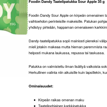
Foodin Dandy Taatelipatukka Sour Apple 35 g
Foodin Dandy Sour Apple on kirpeän omenainen taa
vaihtoehdon perinteisille makeisille. Patukan pohj
yhdistyy pirteään, happaman omenaiseen karkkim
Dandy-taatelipatukka sopii mainiosti pieneksi välipal
mieli jotakin makeaa mutta hieman paremmista ra
helposti mukana laukussa, repussa tai taskussa.
Patukka on valmistettu ilman lisättyä valkoista sok
Herkullinen valinta niin aikuisille kuin lapsillekin,
Ominaisuudet:
Kirpeän raikas omenan maku
Taatelipohjainen karkkipatukka