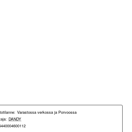
totilanne:
Varastossa verkossa ja Porvoossa
taja:
DANDY
6440004600112