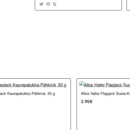
kosta ja Porvoosta
jack Kaurapatukka Pähkinä, 50 g
Allos Hafer Flapjack Suola-K
2.95€