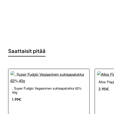
Saattaisit pitää
Loppu ver
Allos Flap
Loppu verkosta ja Porvoosta
, Super Fudgio Vegaaninen suklaapatukka 62%
2.95€
40g
1.99€