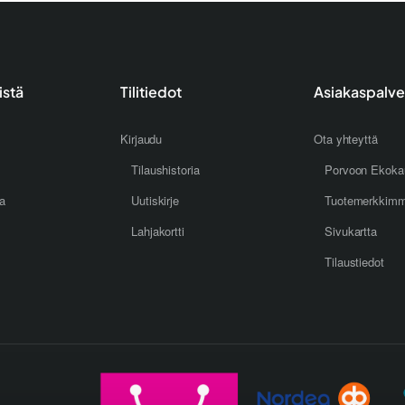
istä
Tilitiedot
Asiakaspalve
Kirjaudu
Ota yhteyttä
Tilaushistoria
Porvoon Ekoka
oa
Uutiskirje
Tuotemerkkim
Lahjakortti
Sivukartta
Tilaustiedot