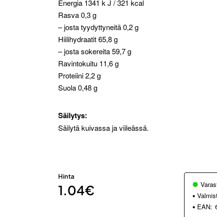
Energia 1341 k J / 321 kcal
Rasva 0,3 g
– josta tyydyttyneitä 0,2 g
Hiilihydraatit 65,8 g
– josta sokereita 59,7 g
Ravintokuitu 11,6 g
Proteiini 2,2 g
Suola 0,48 g
Säilytys:
Säilytä kuivassa ja viileässä.
Hinta
Varas
1.04€
Valmis
EAN: