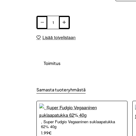
Lisää toivelistaan
Toimitus
Samasta tuoteryhmästä
, Super Fudgio Vegaaninen suklaapatukka
62% 40g
1.99€