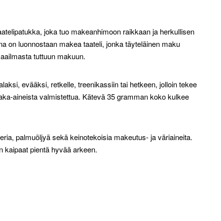
telipatukka, joka tuo makeanhimoon raikkaan ja herkullisen
ana on luonnostaan makea taateli, jonka täyteläinen maku
aailmasta tuttuun makuun.
aksi, evääksi, retkelle, treenikassiin tai hetkeen, jolloin tekee
aka-aineista valmistettua. Kätevä 35 gramman koko kulkee
eria, palmuöljyä sekä keinotekoisia makeutus- ja väriaineita.
 kun kaipaat pientä hyvää arkeen.