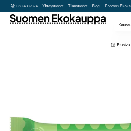
050-4082374
Yhteystiedot
Tilaustiedot
Blogi
Porvoon Ekoka
Suomen Ekokauppa
Kaune
home