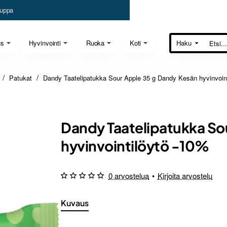
uppa
us
Hyvinvointi
Ruoka
Koti
Haku
Etsi...
Patukat
Dandy Taatelipatukka Sour Apple 35 g Dandy Kesän hyvinvoin
Dandy Taatelipatukka So
hyvinvointilöytö -10%
0 arvostelua
•
Kirjoita arvostelu
Kuvaus