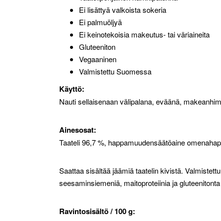
Ei lisättyä valkoista sokeria
Ei palmuöljyä
Ei keinotekoisia makeutus- tai väriaineita
Gluteeniton
Vegaaninen
Valmistettu Suomessa
Käyttö:
Nauti sellaisenaan välipalana, eväänä, makeanhimo
Ainesosat:
Taateli 96,7 %, happamuudensäätöaine omenahappo
Saattaa sisältää jäämiä taatelin kivistä. Valmistett
seesaminsiemeniä, maitoproteiinia ja gluteenitonta
Ravintosisältö / 100 g: