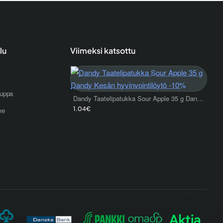
lu
Viimeksi katsottu
uppa
Dandy Taatelipatukka Sour Apple 35 g Dandy Kesän hyvinvointilöytö -10%
1.04€
me