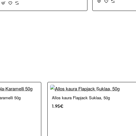
Loppu verkosta ja Porvoosta
aramelli 50g
Allos kaura Flapjack Suklaa, 50g
1.95€