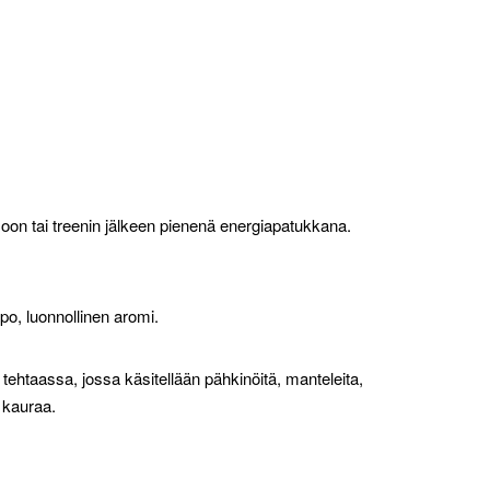
on tai treenin jälkeen pienenä energiapatukkana.
, luonnollinen aromi.
u tehtaassa, jossa käsitellään pähkinöitä, manteleita,
 kauraa.