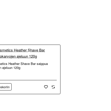
etics Heather Shave Bar saippua
n ajeluun 120g
oskoriin