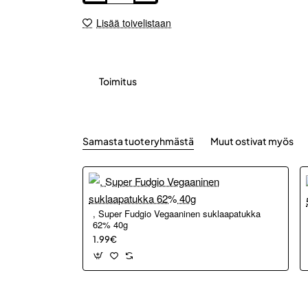
Lisää toivelistaan
Toimitus
Samasta tuoteryhmästä
Muut ostivat myös
, Super Fudgio Vegaaninen suklaapatukka
62% 40g
1.99€