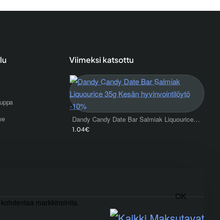
lu
Viimeksi katsottu
uppa
me
Dandy Candy Date Bar Salmiak Liquourice 35g Kesän hyvinvointilöytö -10%
1.04€
OK
) kohdentaa markkinointia.