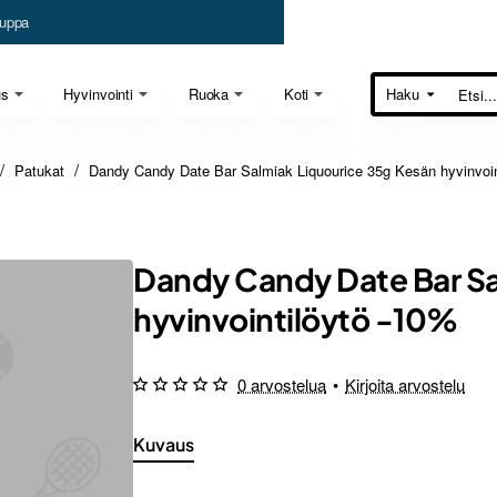
uppa
us
Hyvinvointi
Ruoka
Koti
Haku
Etsi...
Patukat
Dandy Candy Date Bar Salmiak Liquourice 35g Kesän hyvinvoin
Dandy Candy Date Bar Sa
hyvinvointilöytö -10%
0 arvostelua
•
Kirjoita arvostelu
Kuvaus