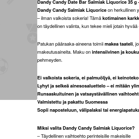
Dandy Candy Date Bar Salmiak Liquorice 35 g – 
Dandy Candy Salmiak Liquorice
on herkullinen y
– ilman valkoista sokeria! Tämä
kotimainen karkk
on täydellinen valinta, kun tekee mieli jotain hyvä
Patukan pääraaka-aineena toimii
makea taateli
, j
makeutusaineita. Maku on
intensiivinen ja kouku
pehmeyden.
Ei valkoista sokeria, ei palmuöljyä, ei keinotek
Lyhyt ja selkeä ainesosaluettelo – ei mitään yli
Runsaskuituinen ja vatsaystävällinen vaihtoehto
Valmistettu ja pakattu Suomessa
Sopii naposteluun, välipalaksi tai energiapatuk
Miksi valita Dandy Candy Salmiak Liquorice?
– Täydellinen vaihtoehto perinteisille makeisille