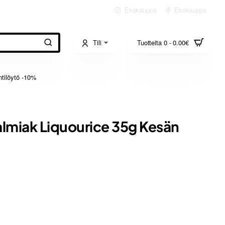
Ekokauppa
Ekokauppa
Tili
Tuotteita 0 - 0.00€
tilöytö -10%
lmiak Liquourice 35g Kesän