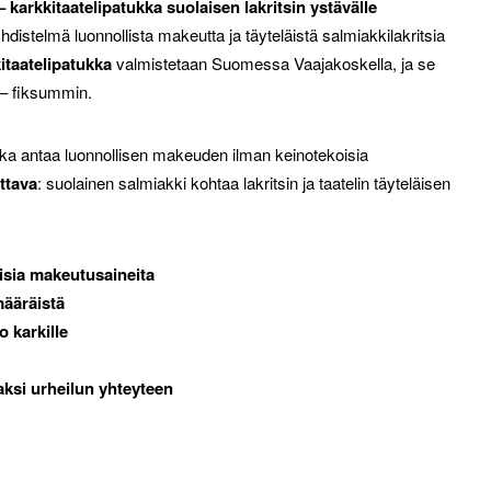
karkkitaatelipatukka suolaisen lakritsin ystävälle
hdistelmä luonnollista makeutta ja täyteläistä salmiakkilakritsia
itaatelipatukka
valmistetaan Suomessa Vaajakoskella, ja se
ä – fiksummin.
oka antaa luonnollisen makeuden ilman keinotekoisia
ttava
: suolainen salmiakki kohtaa lakritsin ja taatelin täyteläisen
oisia makeutusaineita
määräistä
 karkille
aksi urheilun yhteyteen