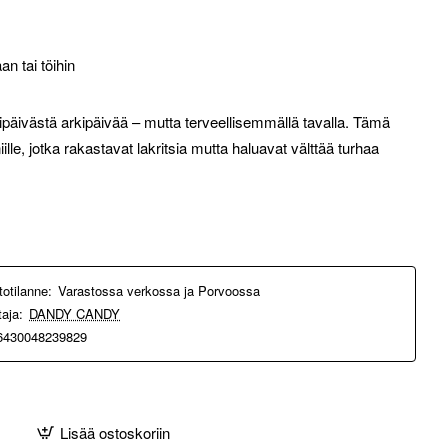
an tai töihin
päivästä arkipäivää – mutta terveellisemmällä tavalla. Tämä
ille, jotka rakastavat lakritsia mutta haluavat välttää turhaa
totilanne:
Varastossa verkossa ja Porvoossa
taja:
DANDY CANDY
6430048239829
Lisää ostoskoriin