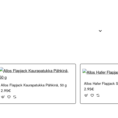
Allos Hafer Flapjack 
Allos Flapjack Kaurapatukka Pähkinä, 50 g
2.95€
2.95€