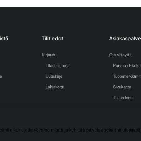
istä
Tilitiedot
Asiakaspalve
Kirjaudu
Ota yhteyttä
Tilaushistoria
Porvoon Ekoka
oa
Uutiskirje
Tuotemerkkim
Lahjakortti
Sivukartta
Tilaustiedot
toimii oikein, jotta voimme mitata ja kehittää palvelua sekä (halutessasi