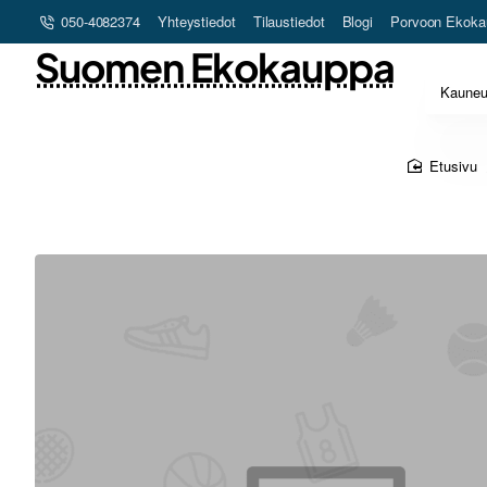
050-4082374
Yhteystiedot
Tilaustiedot
Blogi
Porvoon Ekoka
Suomen Ekokauppa
Kaune
home