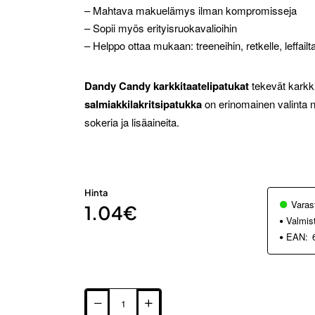
– Mahtava makuelämys ilman kompromisseja
– Sopii myös erityisruokavalioihin
– Helppo ottaa mukaan: treeneihin, retkelle, leffailta
Dandy Candy karkkitaatelipatukat
tekevät karkki
salmiakkilakritsipatukka
on erinomainen valinta ni
sokeria ja lisäaineita.
Hinta
Varas
1.04€
Valmis
EAN: