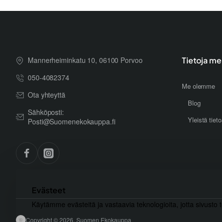
Mannerheiminkatu 10, 06100 Porvoo
Tietoja me
050-4082374
Me olemme
Ota yhteyttä
Blog
Sähköposti:
Yleistä tiet
Posti@Suomenekokauppa.fi
Evästeet
Käytämme evästeitä ja vastaavia teknologioita, jotta sivusto 
Copyright © 2026, Suomen Ekokauppa