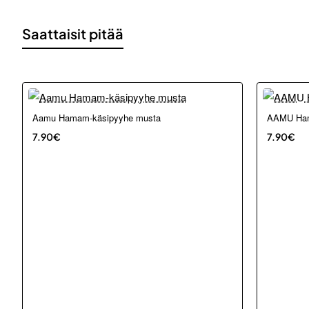
Saattaisit pitää
Loppu verkosta ja Porvoosta
Loppu ver
Aamu Hamam-käsipyyhe musta
AAMU Ham
7.90€
7.90€