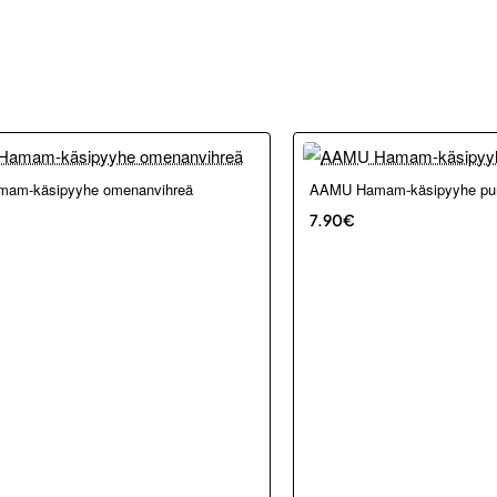
kosta ja Porvoosta
Loppu verkosta ja Porvoosta
am-käsipyyhe omenanvihreä
AAMU Hamam-käsipyyhe pu
7.90€