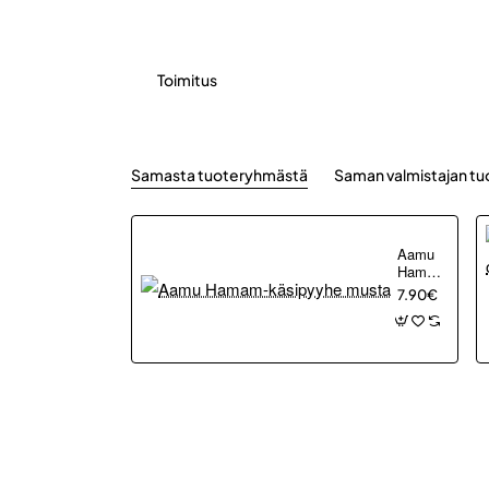
Toimitus
Samasta tuoteryhmästä
Saman valmistajan tu
Aamu
Hamam-
käsipyyhe
7.90€
musta