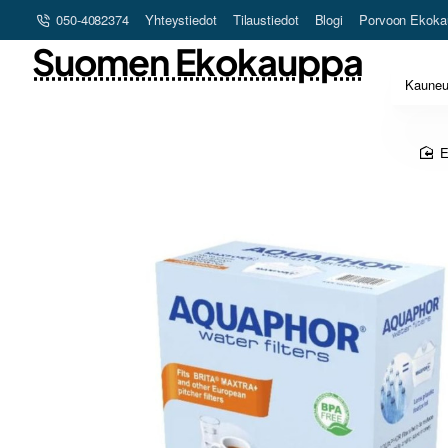
050-4082374
Yhteystiedot
Tilaustiedot
Blogi
Porvoon Ekoka
Suomen Ekokauppa
Kaune