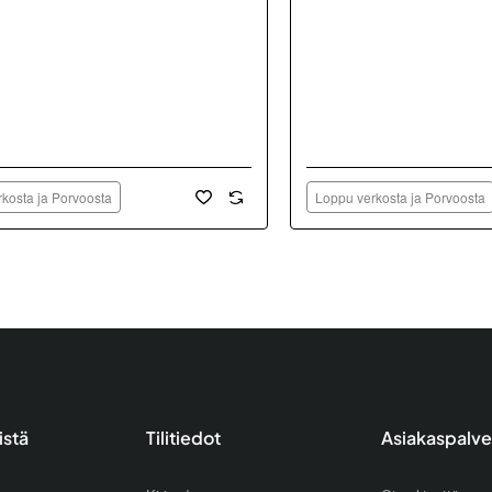
kosta ja Porvoosta
Loppu verkosta ja Porvoosta
istä
Tilitiedot
Asiakaspalve