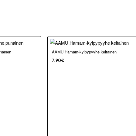
Loppu verkosta ja Porvoosta
nainen
AAMU Hamam-kylpypyyhe keltainen
7.90€