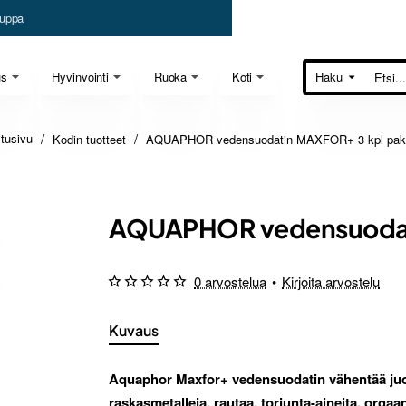
uppa
us
Hyvinvointi
Ruoka
Koti
Haku
Etsi...
Kodin tuotteet
AQUAPHOR vedensuodatin MAXFOR+ 3 kpl pak
home
AQUAPHOR vedensuodat
0 arvostelua
•
Kirjoita arvostelu
Kuvaus
Aquaphor Maxfor+ vedensuodatin vähentää juom
raskasmetalleja, rautaa, torjunta-aineita, orgaa