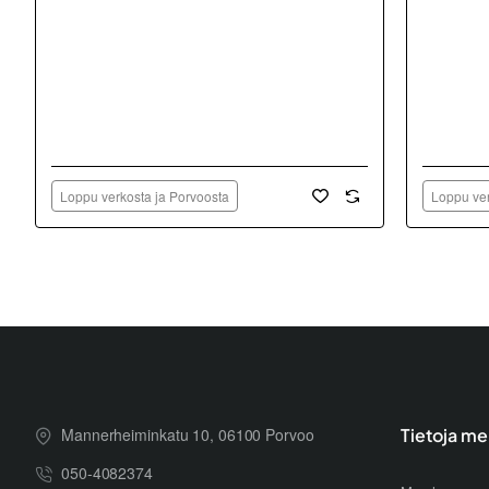
Loppu verkosta ja Porvoosta
Loppu ver
Mannerheiminkatu 10, 06100 Porvoo
Tietoja me
050-4082374