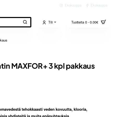
Ekokauppa
Ekokauppa
Tili
Tuotteita 0 - 0.00€
kaus
in MAXFOR+ 3 kpl pakkaus
avedestä tehokkaasti veden kovuutta, klooria,
nisia yhdisteitä ja muita epäpuhtauksia.