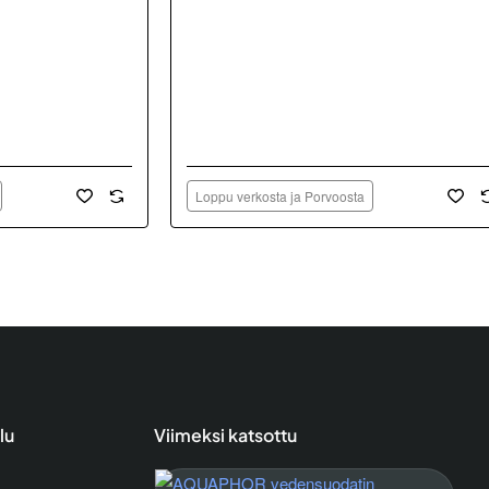
Loppu verkosta ja Porvoosta
lu
Viimeksi katsottu