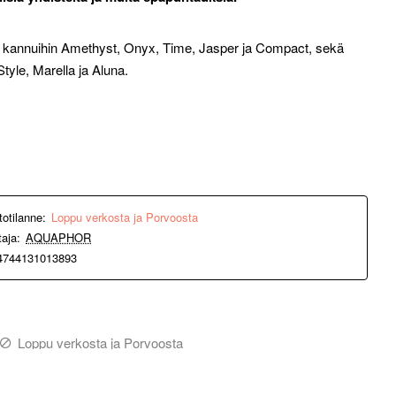
kannuihin Amethyst, Onyx, Time, Jasper ja Compact, sekä
tyle, Marella ja Aluna.
totilanne:
Loppu verkosta ja Porvoosta
taja:
AQUAPHOR
4744131013893
Loppu verkosta ja Porvoosta