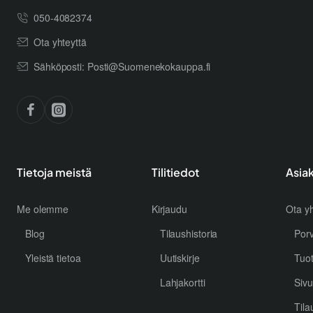
050-4082374
Ota yhteyttä
Sähköposti: Posti@Suomenekokauppa.fi
Tietoja meistä
Tilitiedot
Asia
Me olemme
Kirjaudu
Ota yh
Blog
Tilaushistoria
Por
Yleistä tietoa
Uutiskirje
Tuo
Lahjakortti
Sivu
Tila