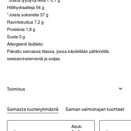
Hiilihydraatteja 54 g
*Joista sokereita 37 g
Ravintokuitua 7,2 g
Proteiinia 1,8 g
Suola 0 g
Allergeenit lisätieto:
Pakattu samassa tilassa, jossa käsitellään pähkinöitä,
seesaminsiemeniä ja soijaa.
Toimitus
Samasta tuoteryhmästä
Saman valmistajan tuotteet
Aduki