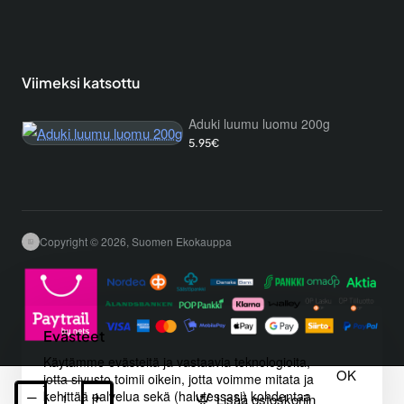
Viimeksi katsottu
Aduki luumu luomu 200g
5.95€
Copyright © 2026, Suomen Ekokauppa
Evästeet
Käytämme evästeitä ja vastaavia teknologioita,
OK
jotta sivusto toimii oikein, jotta voimme mitata ja
kehittää palvelua sekä (halutessasi) kohdentaa
Lisää ostoskoriin