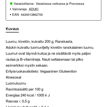
Varastotilanne:
Varastossa verkossa ja Porvoossa
Valmistaja:
ADUKI
EAN:
6430013862700
Kuvaus
Luumu, kivetön, kuivattu 200 g, Ranskasta.
Adukin kuivattu luomuviljelty kivetön ranskalainen luumu.
Luumut ovat täynnä kuitua ja ne sisältävät myös paljon
rautaa ja B-vitamiineja. Nauti sellaisenaan tai pilko
esimerkiksi myslin sekaan.
Erityisruokavaliotieto: Vegaaninen Gluteeniton
Ainesosat
Luomuluumu
Ravintosisältö per 100 g
Energiaa 240 kcal / 1005 k J
Rasvaa < 0,5 g
*Joista tyydyttyneitä < 0,1 g