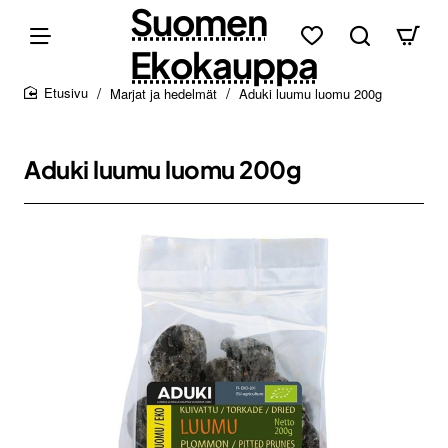
Suomen
Ekokauppa
Marjat ja hedelmät
Aduki luumu luomu 200g
home
Aduki luumu luomu 200g