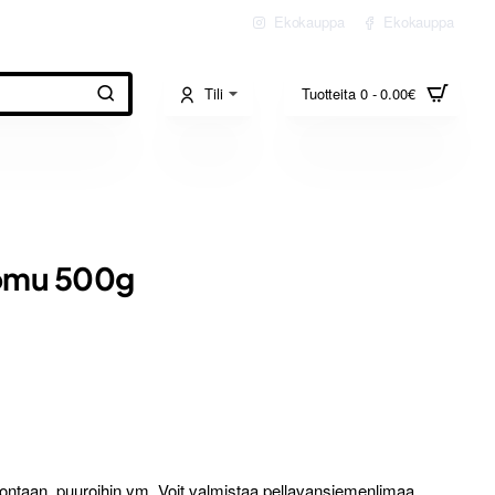
Ekokauppa
Ekokauppa
Tili
Tuotteita 0 - 0.00€
uomu 500g
ivontaan, puuroihin ym. Voit valmistaa pellavansiemenlimaa