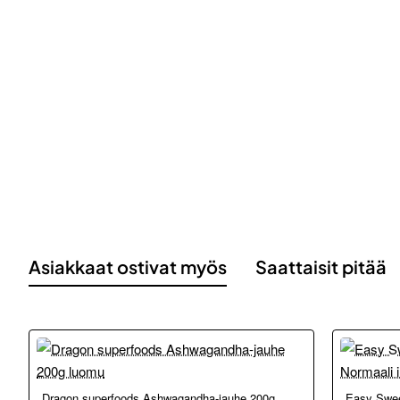
Asiakkaat ostivat myös
Saattaisit pitää
Loppu ver
Dragon superfoods Ashwagandha-jauhe 200g
Easy Sweet