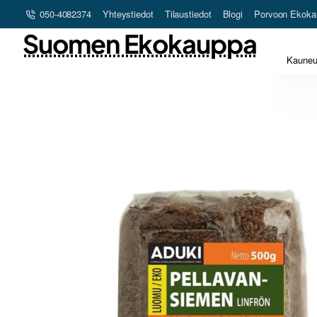
050-4082374
Yhteystiedot
Tilaustiedot
Blogi
Porvoon Ekoka
Suomen Ekokauppa
Kaune