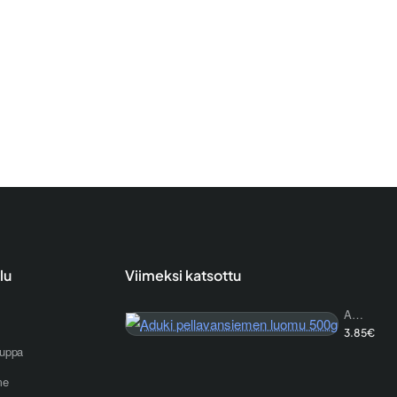
lu
Viimeksi katsottu
Aduki pellavansiemen luomu 500g
3.85€
uppa
me