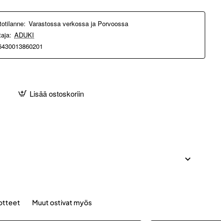
totilanne:
Varastossa verkossa ja Porvoossa
taja:
ADUKI
6430013860201
Lisää ostoskoriin
otteet
Muut ostivat myös