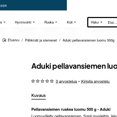
uppa
us
Hyvinvointi
Ruoka
Koti
Haku
Etsi...
Pähkinät ja siemenet
Aduki pellavansiemen luomu 500g
home
Aduki pellavansiemen l
0 arvostelua
•
Kirjoita arvostelu
Kuvaus
Pellavansiemen ruskea luomu 500 g - Aduki
Luomuviljelty pellavansiemen. Sopii mysleihin, le