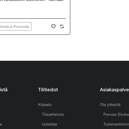
kosta ja Porvoosta
istä
Tilitiedot
Asiakaspalve
Kirjaudu
Ota yhteyttä
Tilaushistoria
Porvoon Ekoka
oa
Uutiskirje
Tuotemerkkim