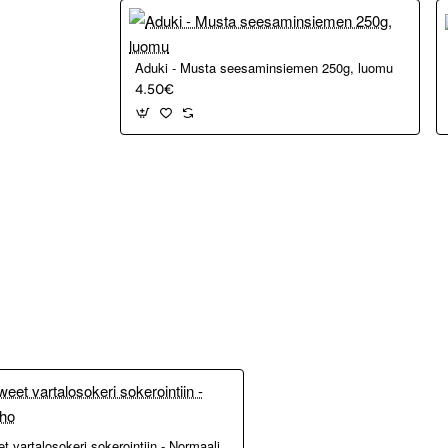
Aduki - Musta seesaminsiemen 250g, luomu
4.50€
kosta ja Porvoosta
 vartalosokeri sokerointiin - Normaali