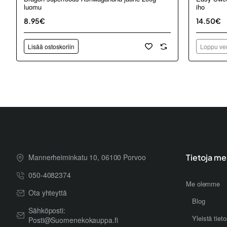
luomu
iho
8.95€
14.50€
Lisää ostoskoriin
Loppu ver
Mannerheiminkatu 10, 06100 Porvoo
Tietoja me
050-4082374
Me olemme
Ota yhteyttä
Blog
Sähköposti:
Yleistä tiet
Posti@Suomenekokauppa.fi