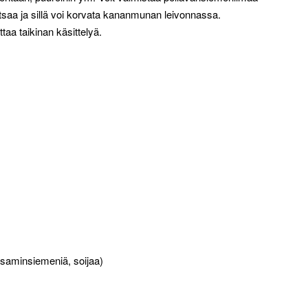
atsaa ja sillä voi korvata kananmunan leivonnassa.
aa taikinan käsittelyä.
esaminsiemeniä, soijaa)