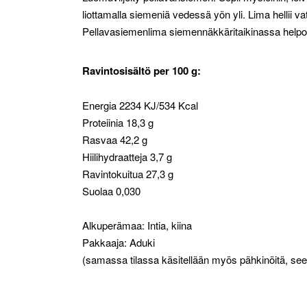
liottamalla siemeniä vedessä yön yli. Lima hellii v
Pellavasiemenlima siemennäkkäritaikinassa helpott
Ravintosisältö per 100 g:
Energia 2234 KJ/534 Kcal
Proteiinia 18,3 g
Rasvaa 42,2 g
Hiilihydraatteja 3,7 g
Ravintokuitua 27,3 g
Suolaa 0,030
Alkuperämaa: Intia, kiina
Pakkaaja: Aduki
(samassa tilassa käsitellään myös pähkinöitä, se