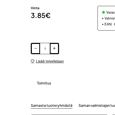
Hinta
Varas
3.85€
Valmis
EAN:
Lisää toivelistaan
Toimitus
Samasta tuoteryhmästä
Saman valmistajan tu