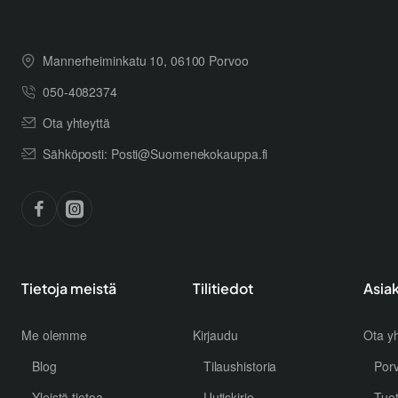
Mannerheiminkatu 10, 06100 Porvoo
050-4082374
Ota yhteyttä
Sähköposti: Posti@Suomenekokauppa.fi
Tietoja meistä
Tilitiedot
Asia
Me olemme
Kirjaudu
Ota yh
Blog
Tilaushistoria
Por
Yleistä tietoa
Uutiskirje
Tuo