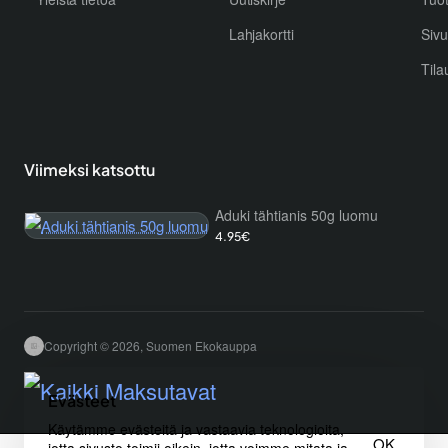
Lahjakortti
Sivu
Tila
Viimeksi katsottu
Aduki tähtianis 50g luomu
4.95€
Copyright © 2026, Suomen Ekokauppa
Evästeet
Käytämme evästeitä ja vastaavia teknologioita,
OK