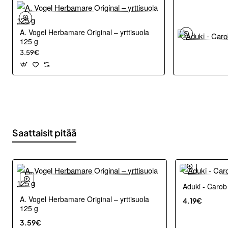
A. Vogel Herbamare Original – yrttisuola
125 g
3.59€
Saattaisit pitää
Aduki - Carob
A. Vogel Herbamare Original – yrttisuola
4.19€
125 g
3.59€