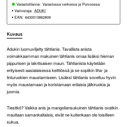
Varastotilanne:
Varastossa verkossa ja Porvoossa
Valmistaja:
ADUKI
EAN:
6430013862809
Kuvaus
Adukin luomuviljelty tähtianis. Tavallista anista
voimakkaamman makuinen tähtianis omaa lisäksi hieman
pippurisen ja lakritsaisen maun. Tähtianista käytetään
erityisesti aasialaisessa keittiössä ja se sopiikin liha- ja
linturuokien maustamiseen. Lisäksi tähtianis soveltuu hyvin
myös maustamaan ja koristamaan erilaisia jälkiruokia ja
juomia.
Tiesitkö? Vaikka anis ja mangoliansukuinen tähtianis ovatkin
maultaan samankaltaisia, eivät ne kuitenkaan ole toisilleen
sukua.