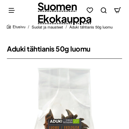
Suomen
Ekokauppa
Suolat ja mausteet
Aduki tähtianis 50g luomu
home
Aduki tähtianis 50g luomu