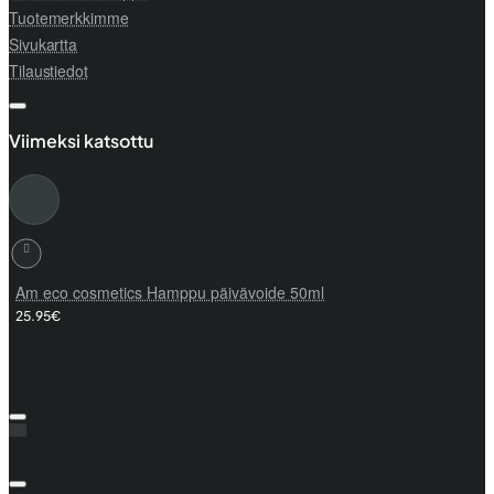
Tuotemerkkimme
Sivukartta
Tilaustiedot
Viimeksi katsottu
Am eco cosmetics Hamppu päivävoide 50ml
25.95€