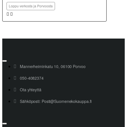
Loppu verkosta ja Porvoosta
Mannerheiminkatu 10, 06100 Porvoo
050-4082374
Ota yhteyttä
Sähköposti: Posti@Suomenekokauppa.fi