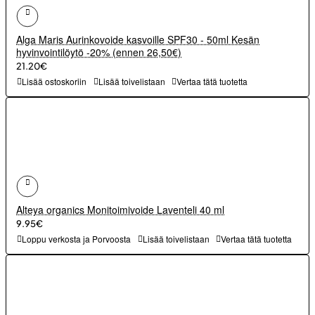
Alga Maris Aurinkovoide kasvoille SPF30 - 50ml Kesän
hyvinvointilöytö -20% (ennen 26,50€)
21.20€
Lisää ostoskoriin
Lisää toivelistaan
Vertaa tätä tuotetta
Alteya organics Monitoimivoide Laventeli 40 ml
9.95€
Loppu verkosta ja Porvoosta
Lisää toivelistaan
Vertaa tätä tuotetta