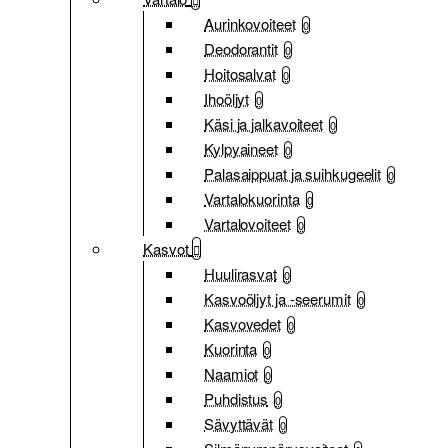
Aurinkovoiteet
0
Deodorantit
0
Hoitosalvat
0
Ihoöljyt
0
Käsi ja jalkavoiteet
0
Kylpyaineet
0
Palasaippuat ja suihkugeelit
0
Vartalokuorinta
0
Vartalovoiteet
0
Kasvot
Huulirasvat
0
Kasvoöljyt ja -seerumit
0
Kasvovedet
0
Kuorinta
0
Naamiot
0
Puhdistus
0
Sävyttävät
0