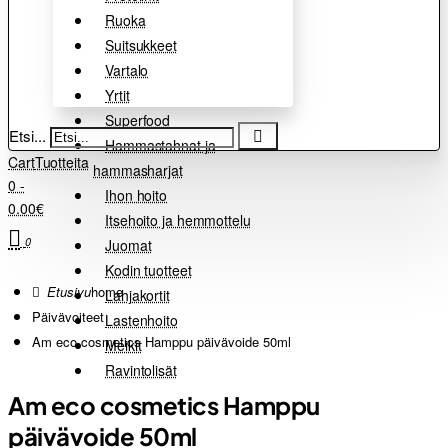
Ruoka
Suitsukkeet
Vartalo
Yrtit
Superfood
Etsi...
Hammastahnat ja
Cart
Tuotteita
hammasharjat
0 -
Ihon hoito
0.00€
Itsehoito ja hemmottelu
0
Juomat
Kodin tuotteet
home
Lahjakortit
Päivävoiteet
Lastenhoito
Am eco cosmetics Hamppu päivävoide 50ml
Meikit
Ravintolisät
Am eco cosmetics Hamppu
päivävoide 50ml