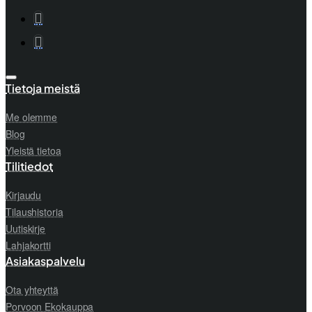
Tietoja meistä
Me olemme
Blog
Yleistä tietoa
Tilitiedot
Kirjaudu
Tilaushistoria
Uutiskirje
Lahjakortti
Asiakaspalvelu
Ota yhteyttä
Porvoon Ekokauppa