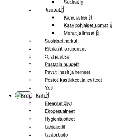
Suklaat
0
Juomat
Kahvi ja tee
0
Kasvipohjaiset juomat
0
Mehut ja limsat
0
Suolaiset herkut
Pähkinät ja siemenet
Öljyt ja etikat
Pastat ja nuudelit
Pavut linssit ja herneet
Pestot, kastikkeet ja levitteet
Yrtit
Koti
Eteeriset öljyt
Ekopesuaineet
Hygienituotteet
Lahjakortit
Lastenhoito