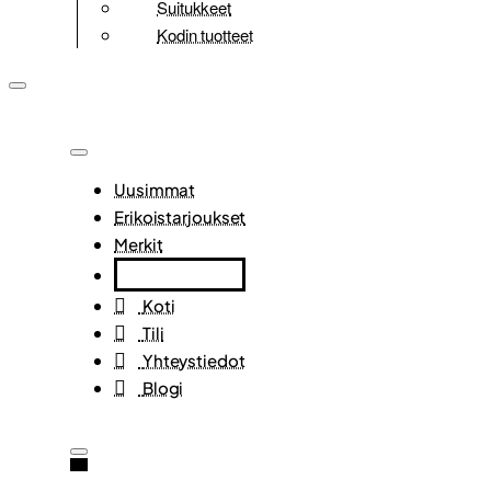
Suitukkeet
Kodin tuotteet
Uusimmat
Erikoistarjoukset
Merkit
Koti
Tili
Yhteystiedot
Blogi