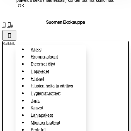
palvelua sekä (halutessasi) kohdentaa markkinointia.
OK
Suomen Ekokauppa
0
Kaikki
Kaikki
Ekopesuaineet
Eteeriset öljyt
Hajuvedet
Hiukset
Hiusten hoito ja värjäys
Hygieniatuotteet
Joulu
Kasvot
Lahjapaketit
Miesten tuotteet
Proteiinit