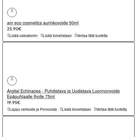
am eco cosmetics aurinkovoide 50ml
25.90€
Lisää ostoskoriin
Lisää toivelistaan
Vertaa tätä tuotetta
Argital Echinacea - Puhdistava ja Uudistava Luonnonvoide
Epäpuhtaalle Iholle 75ml
19.95€
Loppu verkosta ja Porvoosta
Lisää toivelistaan
Vertaa tätä tuotetta