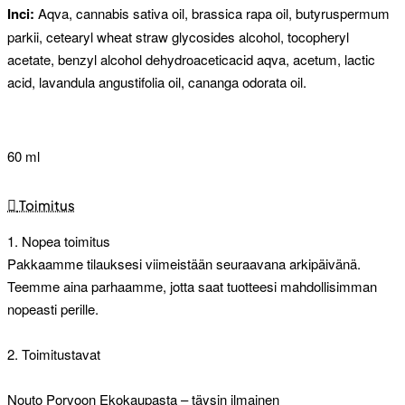
Inci:
Aqva, cannabis sativa oil, brassica rapa oil, butyruspermum
parkii, cetearyl wheat straw glycosides alcohol, tocopheryl
acetate, benzyl alcohol dehydroaceticacid aqva, acetum, lactic
acid, lavandula angustifolia oil, cananga odorata oil.
60 ml
Toimitus
1. Nopea toimitus
Pakkaamme tilauksesi viimeistään seuraavana arkipäivänä.
Teemme aina parhaamme, jotta saat tuotteesi mahdollisimman
nopeasti perille.
2. Toimitustavat
Nouto Porvoon Ekokaupasta – täysin ilmainen