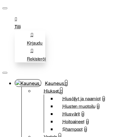
Tili
Kirjaudu
Rekisteröi
Kauneus
Hiukset
Hiusöljyt ja naamiot
0
Hiusten muotoilu
0
Hiusvärit
0
Hoitoaineet
0
Shampoot
0
Vartalo