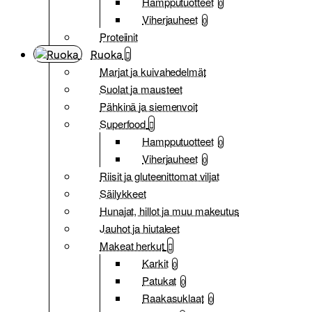
Hampputuotteet
0
Viherjauheet
0
Proteiinit
Ruoka
Marjat ja kuivahedelmät
Suolat ja mausteet
Pähkinä ja siemenvoit
Superfood
Hampputuotteet
0
Viherjauheet
0
Riisit ja gluteenittomat viljat
Säilykkeet
Hunajat, hillot ja muu makeutus
Jauhot ja hiutaleet
Makeat herkut
Karkit
0
Patukat
0
Raakasuklaat
0