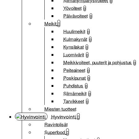
Silmänympärysvoiteet
0
Yövoiteet
0
Päivävoiteet
0
Meikit
Huulimeikit
0
Kulmakynät
0
Kynsilakat
0
Luomivärit
0
Meikkivoiteet, puuterit ja pohjustus
0
Peiteaineet
0
Poskipunat
0
Puhdistus
0
Silmämeikit
0
Tarvikkeet
0
Miesten tuotteet
Hyvinvointi
Ravintolisät
Superfood