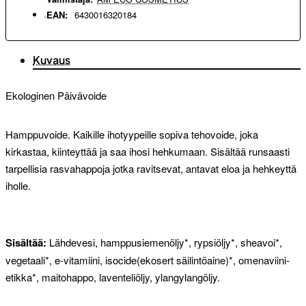
EAN:
6430016320184
Kuvaus
Ekologinen Päivävoide
Hamppuvoide. Kaikille ihotyypeille sopiva tehovoide, joka
kirkastaa, kiinteyttää ja saa ihosi hehkumaan. Sisältää runsaasti
tarpellisia rasvahappoja jotka ravitsevat, antavat eloa ja hehkeyttä
iholle.
Sisältää:
Lähdevesi, hamppusiemenöljy*, rypsiöljy*, sheavoi*,
vegetaali*, e-vitamiini, isocide(ekosert säilintöaine)*, omenaviini-
etikka*, maitohappo, laventeliöljy, ylangylangöljy.