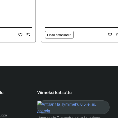
Lisää ostoskoriin
lu
Viimeksi katsottu
uppa
Anttilan tila Tyrnimehu 0.5l ei lis. sokeria