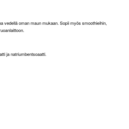
menna vedellä oman maun mukaan. Sopii myös smoothieihin,
ruoanlaittoon.
ti ja natriumbentsoaatti.