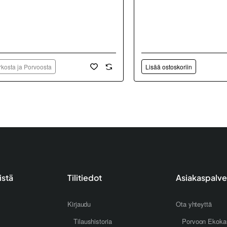
kosta ja Porvoosta
Lisää ostoskoriin
istä
Tilitiedot
Asiakaspalve
Kirjaudu
Ota yhteyttä
Tilaushistoria
Porvoon Ekoka