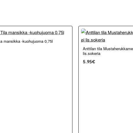
kosta ja Porvoosta
ila mansikka -kuohujuoma 0,75l
Anttilan tila Mustaherukkamehu
lis.sokeria
5.95€