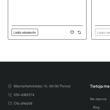
Lisää ostoskoriin
Loppu ver
Mannerheiminkatu 10, 06100 Porvoo
Tietoja me
050-4082374
Me olemme
Ota yhteyttä
Blog