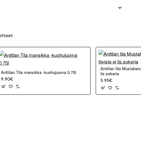
otteet
Anttilan tila Mustaher
i
Anttilan Tila mansikka -kuohujuoma 0,75l
lis.sokeria
9.90€
5.95€