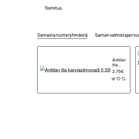
Toimitus
Samasta tuoteryhmästä
Saman valmistajan tu
Anttilan
tila
karviaslimonad
2.75€
0,33l