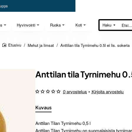
uppa
us
Hyvinvointi
Ruoka
Koti
Haku
Etsi...
Mehut ja limsat
Anttilan tila Tyrnimehu 0.5l ei lis. sokeria
home
Anttilan tila Tyrnimehu 0.5l
0 arvostelua
•
Kirjoita arvostelu
Kuvaus
Anttilan Tilan Tyrnimehu 0,5 l
Anttilan Tilan Tyrnimehu on suomalaisista tyrnima