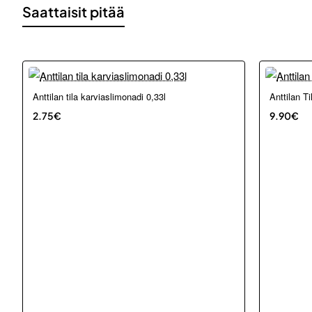
Saattaisit pitää
Loppu ver
Anttilan tila karviaslimonadi 0,33l
Anttilan T
2.75€
9.90€