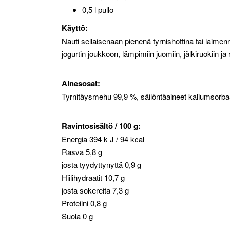
0,5 l pullo
Käyttö:
Nauti sellaisenaan pienenä tyrnishottina tai lai
jogurtin joukkoon, lämpimiin juomiin, jälkiruokiin ja 
Ainesosat:
Tyrnitäysmehu 99,9 %, säilöntäaineet kaliumsorbaat
Ravintosisältö / 100 g:
Energia 394 k J / 94 kcal
Rasva 5,8 g
josta tyydyttynyttä 0,9 g
Hiilihydraatit 10,7 g
josta sokereita 7,3 g
Proteiini 0,8 g
Suola 0 g