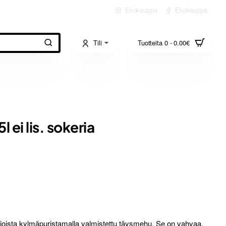
Ekokauppa
Ekokauppa
Tili
Tuotteita 0 - 0.00€
 ei lis. sokeria
rjoista kylmäpuristamalla valmistettu täysmehu. Se on vahvaa,