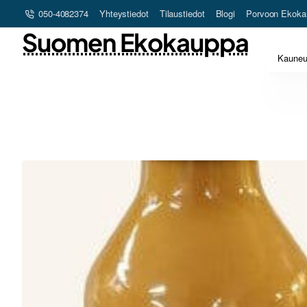
050-4082374
Yhteystiedot
Tilaustiedot
Blogi
Porvoon Ekoka
Suomen Ekokauppa
Kaune