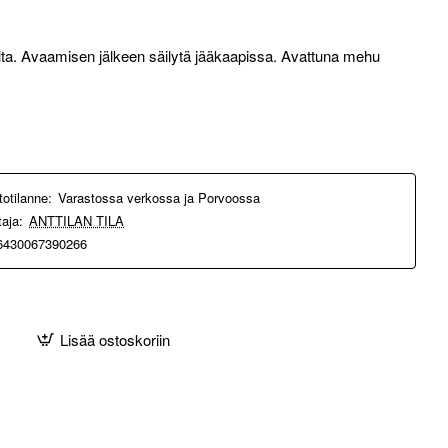
olta. Avaamisen jälkeen säilytä jääkaapissa. Avattuna mehu
totilanne:
Varastossa verkossa ja Porvoossa
taja:
ANTTILAN TILA
6430067390266
Lisää ostoskoriin