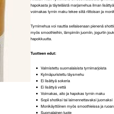
hapokasta ja täyteläistä marjamehua ilman lisättyä 
voimakas tyrnin maku tekee siitä riittoisan ja moni
Tyrnimehua voi nauttia sellaisenaan pienenä shott
myös smoothieihin, lämpimiin juomiin, jogurtin jouk
hapokkuutta.
Tuotteen edut:
Valmistettu suomalaisista tyrnimarjoista
Kylmäpuristettu täysmehu
Ei lisättyä sokeria
Ei lisättyä vettä
Voimakas, aito ja hapokas tyrnin maku
Sopii shotiksi tai laimennettavaksi juomaksi
Monikäyttöinen myös smoothieissa ja ruoan
Suomalainen tuote