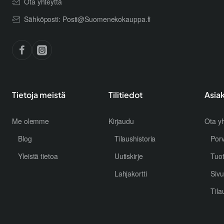
Ota yhteyttä
Sähköposti: Posti@Suomenekokauppa.fi
Tietoja meistä
Tilitiedot
Asia
Me olemme
Kirjaudu
Ota yh
Blog
Tilaushistoria
Por
Yleistä tietoa
Uutiskirje
Tuo
Lahjakortti
Sivu
Tila