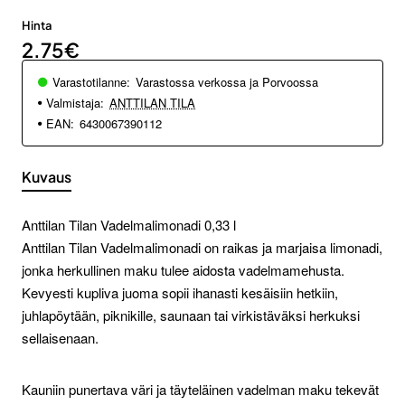
Hinta
2.75€
Varastotilanne:
Varastossa verkossa ja Porvoossa
Valmistaja:
ANTTILAN TILA
EAN:
6430067390112
Kuvaus
Anttilan Tilan Vadelmalimonadi 0,33 l
Anttilan Tilan Vadelmalimonadi on raikas ja marjaisa limonadi,
jonka herkullinen maku tulee aidosta vadelmamehusta.
Kevyesti kupliva juoma sopii ihanasti kesäisiin hetkiin,
juhlapöytään, piknikille, saunaan tai virkistäväksi herkuksi
sellaisenaan.
Kauniin punertava väri ja täyteläinen vadelman maku tekevät