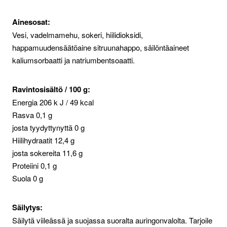
Ainesosat:
Vesi, vadelmamehu, sokeri, hiilidioksidi,
happamuudensäätöaine sitruunahappo, säilöntäaineet
kaliumsorbaatti ja natriumbentsoaatti.
Ravintosisältö / 100 g:
Energia 206 k J / 49 kcal
Rasva 0,1 g
josta tyydyttynyttä 0 g
Hiilihydraatit 12,4 g
josta sokereita 11,6 g
Proteiini 0,1 g
Suola 0 g
Säilytys:
Säilytä viileässä ja suojassa suoralta auringonvalolta. Tarjoile