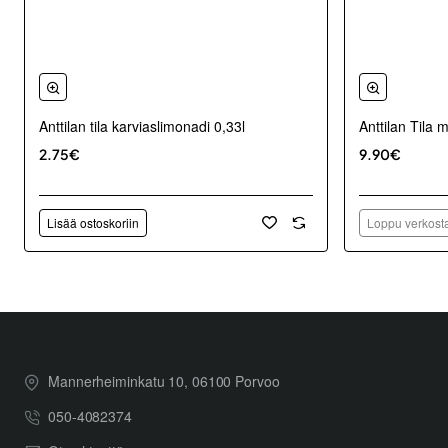
Anttilan tila karviaslimonadi 0,33l
Anttilan Tila
2.75€
9.90€
Lisää ostoskoriin
Loppu verkosta
Mannerheiminkatu 10, 06100 Porvoo
050-4082374