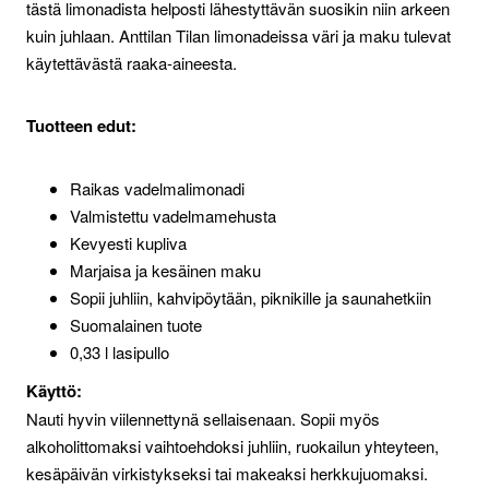
tästä limonadista helposti lähestyttävän suosikin niin arkeen
kuin juhlaan. Anttilan Tilan limonadeissa väri ja maku tulevat
käytettävästä raaka-aineesta.
Tuotteen edut:
Raikas vadelmalimonadi
Valmistettu vadelmamehusta
Kevyesti kupliva
Marjaisa ja kesäinen maku
Sopii juhliin, kahvipöytään, piknikille ja saunahetkiin
Suomalainen tuote
0,33 l lasipullo
Käyttö:
Nauti hyvin viilennettynä sellaisenaan. Sopii myös
alkoholittomaksi vaihtoehdoksi juhliin, ruokailun yhteyteen,
kesäpäivän virkistykseksi tai makeaksi herkkujuomaksi.