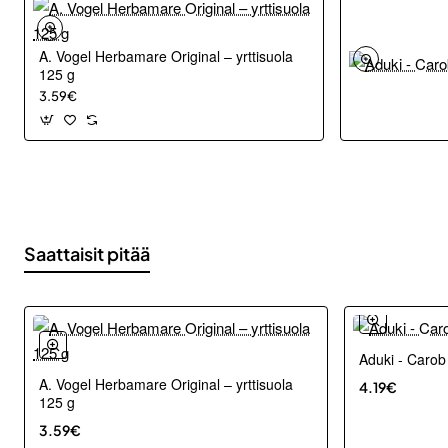
A. Vogel Herbamare Original – yrttisuola
125 g
3.59€
Saattaisit pitää
Aduki - Carob
A. Vogel Herbamare Original – yrttisuola
4.19€
125 g
3.59€