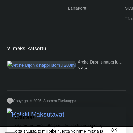
Lahjakortti
Sivu
Tila
Viimeksi katsottu
Arche Dijon sinappi luomu 200ml
5.45€
Copyright © 2026, Suomen Ekokauppa
Evästeet
Käytämme evästeitä ja vastaavia teknologioita,
OK
jotta sivusto toimii oikein, jotta voimme mitata ja