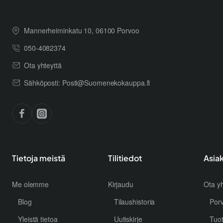
Mannerheiminkatu 10, 06100 Porvoo
050-4082374
Ota yhteyttä
Sähköposti: Posti@Suomenekokauppa.fi
Tietoja meistä
Tilitiedot
Asia
Me olemme
Kirjaudu
Ota yh
Blog
Tilaushistoria
Por
Yleistä tietoa
Uutiskirje
Tuo