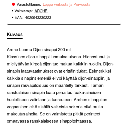
Varastotilanne:
Loppu verkosta ja Porvoosta
Valmistaja:
ARCHE
EAN:
4020943230223
Kuvaus
Arche Luomu Dijon sinappi 200 ml
Klassinen dijon-sinappi luomulaatuisena. Hienostunut ja
miellyttävän kirpeä dijon tuo makua kaikkiin ruokiin. Dijon-
sinapin laatuvaatimukset ovat erittäin tiukat. Esimerkiksi
kaikkia sinapinsiemeniä ei voi käyttää dijon-sinappiin, ja
sinapin rasvapitoisuus on määritelty tarkasti. Tämän
ranskalaisen sinapin laatu perustuu raaka-aineiden
huolelliseen valintaan ja tuoreuteen! Archen sinappi on
vegaaninen eikä sisällä valkoista sokeria eikä muita
makeutusaineita. Se on valmistettu pitkät perinteet
omaavassa ranskalaisessa sinappitehtaassa.