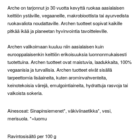
Arche on tarjonnut jo 30 vuotta kevyttä ruokaa aasialaisen
keittiön ystäville, vegaaneille, makrobioottista tai ayurvedista
ruokavaliota noudattaville. Archen tuotteet sopivat kaikille
pitkää ikää ja planeetan hyvinvointia tavoitteleville.
Archen valikoimaan kuuluu niin aasialaisen kuin
eurooppalaisenkin keittiön erikoisuuksia luonnonmukaisesti
tuotettuina. Archen tuotteet ovat maistuvia, laadukkaita, 100%
vegaanisia ja turvallisia. Archen tuotteet eivät sisällä
tarpeettomia lisäaineita, kuten arominvahventeita,
keinotekoisia värejä, emulgointiaineita, hydrattuja rasvoja tai
valkoista sokeria.
Ainesosat: Sinapinsiemenet*, väkiviinaetikka*, vesi,
merisuola. *=luomu
Ravintosisältö per 100 g