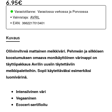
6.95€
Varastotilanne:
Varastossa verkossa ja Porvoossa
Valmistaja:
AVRIL
EAN:
3662217013401
Kuvaus
Oliivinvihreä mattainen meikkiväri. Pehmeän ja silkkisen
koostumuksen omaava monikäyttöinen värinappi on
täyttöpakkaus Avrilin uusiin täytettäviin
meikkipaletteihin. Sopii käytettäväksi esimerkiksi
luomivärinä.
Intensiivinen väri
Vegaaninen
Ecocert-sertifioitu