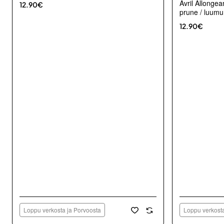
Avril Allongea
12.90€
prune / luumu
12.90€
Loppu verkosta ja Porvoosta
Loppu verkosta