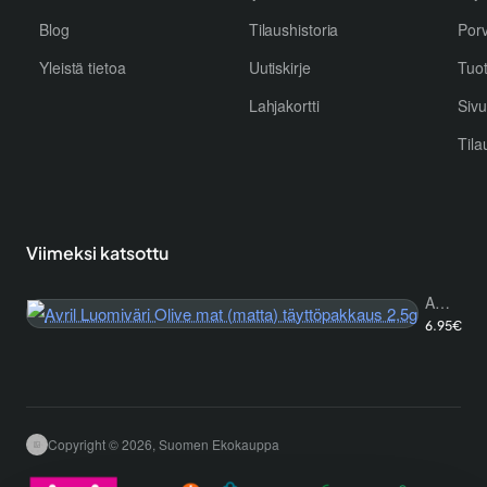
Blog
Tilaushistoria
Por
Yleistä tietoa
Uutiskirje
Tuo
Lahjakortti
Sivu
Tila
Viimeksi katsottu
Avril Luomiväri Olive mat (matta) täyttöpakkaus 2,5g
6.95€
Copyright © 2026, Suomen Ekokauppa