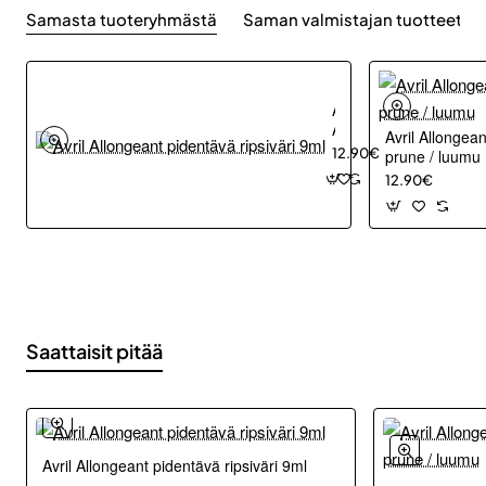
Samasta tuoteryhmästä
Saman valmistajan tuotteet
Avril
Allongeant
Avril Allongean
pidentävä
12.90€
prune / luumu
ripsiväri
12.90€
9ml
Saattaisit pitää
Avril Allongeant pidentävä ripsiväri 9ml