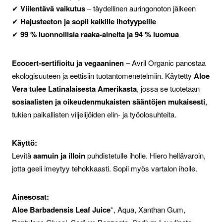
✔
Viilentävä vaikutus
– täydellinen auringonoton jälkeen
✔
Hajusteeton ja sopii kaikille ihotyypeille
✔
99 % luonnollisia raaka-aineita ja 94 % luomua
Ecocert-sertifioitu ja vegaaninen
– Avril Organic panostaa
ekologisuuteen ja eettisiin tuotantomenetelmiin. Käytetty
Aloe
Vera tulee Latinalaisesta Amerikasta
, jossa se tuotetaan
sosiaalisten ja oikeudenmukaisten sääntöjen mukaisesti
,
tukien paikallisten viljelijöiden elin- ja työolosuhteita.
Käyttö:
Levitä
aamuin ja illoin
puhdistetulle iholle. Hiero hellävaroin,
jotta geeli imeytyy tehokkaasti. Sopii myös vartalon iholle.
Ainesosat:
Aloe Barbadensis Leaf Juice
*, Aqua, Xanthan Gum,