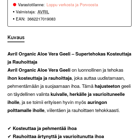
Varastotilanne:
Loppu verkosta ja Porvoosta
Valmistaja:
AVRIL
EAN:
3662217019083
Kuvaus
Avril Organic Aloe Vera Geeli – Supertehokas Kosteuttaja
ja Rauhoittaja
Avril Organic Aloe Vera Geeli
on luonnollinen ja tehokas
ihon kosteuttaja ja rauhoittaja
, joka auttaa uudistamaan,
pehmentämään ja suojaamaan ihoa. Tämä
hajusteeton
geeli
on täydellinen valinta
kuivalle, herkälle ja vaurioituneelle
iholle
, ja se toimii erityisen hyvin myös
auringon
polttamalle iholle
, viilentäen ja rauhoittaen tehokkaasti.
✔
Kosteuttaa ja pehmentää ihoa
✔
Rauhoittaa ärtynyttä ja vaurioitunutta ihoa