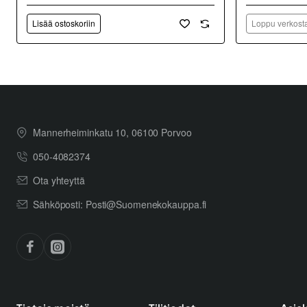
Lisää ostoskoriin
Loppu verkosta
Mannerheiminkatu 10, 06100 Porvoo
050-4082374
Ota yhteyttä
Sähköposti: Posti@Suomenekokauppa.fi