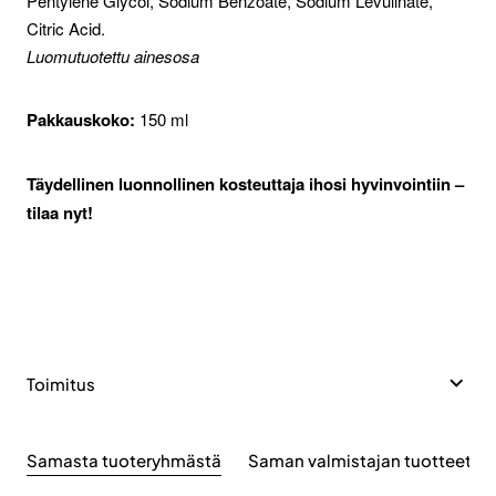
Pentylene Glycol, Sodium Benzoate, Sodium Levulinate,
Citric Acid.
Luomutuotettu ainesosa
Pakkauskoko:
150 ml
Täydellinen luonnollinen kosteuttaja ihosi hyvinvointiin –
tilaa nyt!
Toimitus
Samasta tuoteryhmästä
Saman valmistajan tuotteet