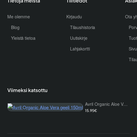
Tietoja meistä
Tilitiedot
Asia
Me olemme
Kirjaudu
Ota yh
Blog
Tilaushistoria
Por
Yleistä tietoa
Uutiskirje
Tuo
Lahjakortti
Sivu
Tila
Viimeksi katsottu
Avril Organic Aloe Vera geeli 150ml
15.95€