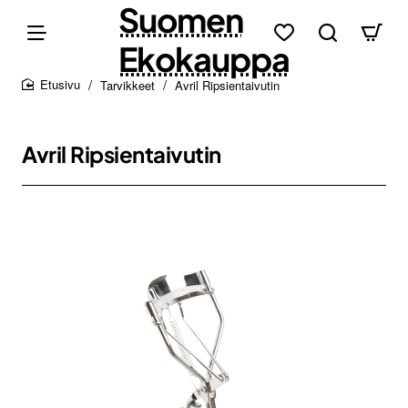
Suomen
Ekokauppa
Tarvikkeet
Avril Ripsientaivutin
home
Avril Ripsientaivutin