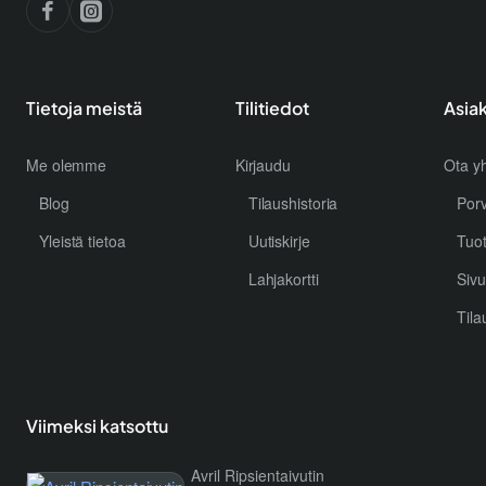
Tietoja meistä
Tilitiedot
Asia
Me olemme
Kirjaudu
Ota yh
Blog
Tilaushistoria
Por
Yleistä tietoa
Uutiskirje
Tuo
Lahjakortti
Sivu
Tila
Viimeksi katsottu
Avril Ripsientaivutin