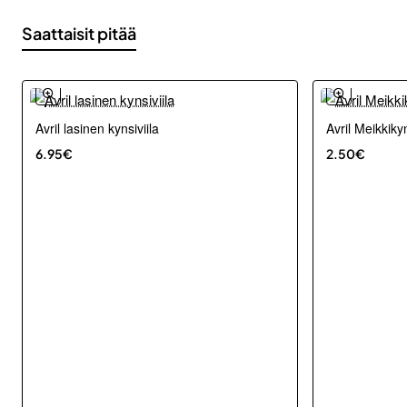
Saattaisit pitää
Avril lasinen kynsiviila
Avril Meikkiky
6.95€
2.50€