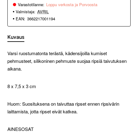
Varastotilanne:
Loppu verkosta ja Porvoosta
Valmistaja:
AVRIL
EAN:
3662217001194
Kuvaus
Varsi ruostumatonta terästä, kädensijoilla kumiset
pehmusteet, silikoninen pehmuste suojaa ripsiä taivutuksen
aikana.
8 x 7,5 x 3 cm
Huom: Suosituksena on taivuttaa ripset ennen ripsivärin
laittamista, jotta ripset eivät katkea.
AINESOSAT