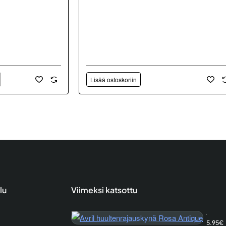
Lisää ostoskoriin
lu
Viimeksi katsottu
Avril huultenrajauskynä Rosa Antique
5.95€