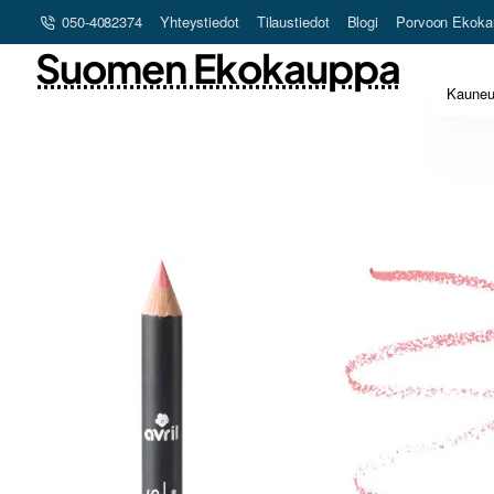
050-4082374
Yhteystiedot
Tilaustiedot
Blogi
Porvoon Ekoka
Suomen Ekokauppa
Kaune