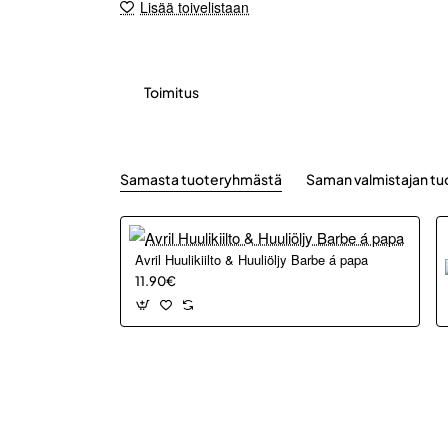
Lisää toivelistaan
Toimitus
Samasta tuoteryhmästä
Saman valmistajan tu
Avril Huulikiilto & Huuliöljy Barbe á papa
11.90€