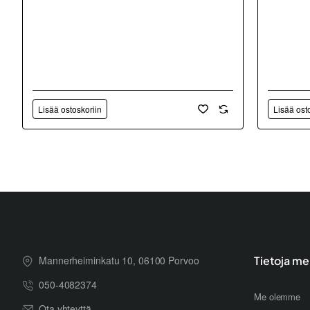
Lisää ostoskoriin
Lisää ost
Mannerheiminkatu 10, 06100 Porvoo
Tietoja me
050-4082374
Me olemme
Ota yhteyttä