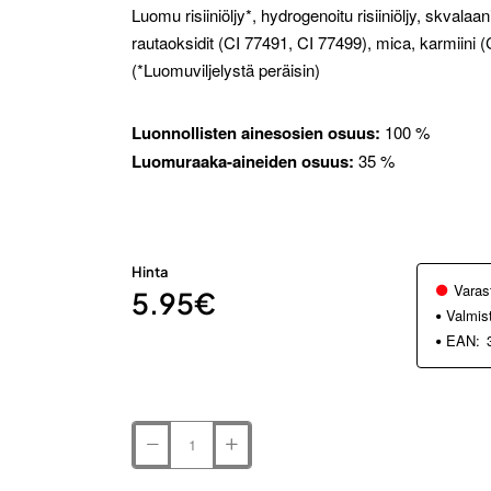
Luomu risiiniöljy*, hydrogenoitu risiiniöljy, skvalaa
rautaoksidit (CI 77491, CI 77499), mica, karmiini (CI
(*Luomuviljelystä peräisin)
Luonnollisten ainesosien osuus:
100 %
Luomuraaka-aineiden osuus:
35 %
Hinta
Varas
5.95€
Valmis
EAN: