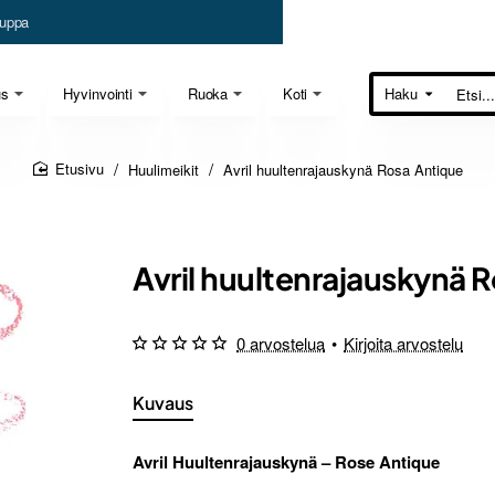
uppa
us
Hyvinvointi
Ruoka
Koti
Haku
Etsi...
Huulimeikit
Avril huultenrajauskynä Rosa Antique
home
Avril huultenrajauskynä 
0 arvostelua
•
Kirjoita arvostelu
Kuvaus
Avril Huultenrajauskynä – Rose Antique