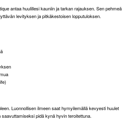
tique antaa huulillesi kauniin ja tarkan rajauksen. Sen pehmeä
lyttävän levityksen ja pitkäkestoisen lopputuloksen.
nä
tyksen
uomua
ife)
uuleen. Luonnollisen ilmeen saat hymyilemällä kevyesti huulet
saavuttamiseksi pidä kynä hyvin teroitettuna.