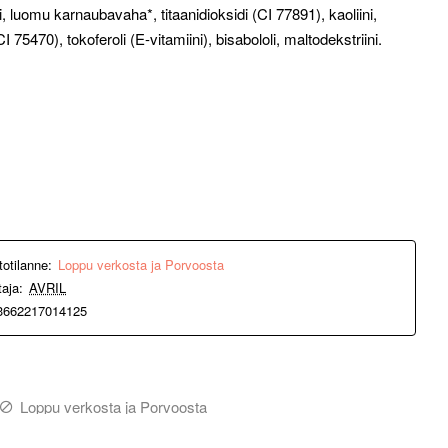
ni, luomu karnaubavaha*, titaanidioksidi (CI 77891), kaoliini,
 75470), tokoferoli (E-vitamiini), bisabololi, maltodekstriini.
totilanne:
Loppu verkosta ja Porvoosta
taja:
AVRIL
3662217014125
Loppu verkosta ja Porvoosta