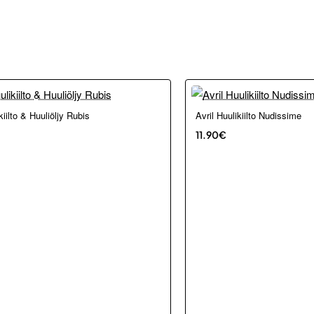
Loppu verkosta ja Porvoosta
kiilto & Huuliöljy Rubis
Avril Huulikiilto Nudissime
11.90€