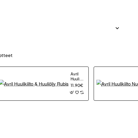
otteet
Avril
Huulikiilto
&
11.90€
Huuliöljy
Rubis