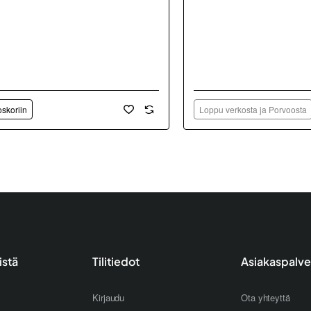
oskoriin
Loppu verkosta ja Porvoosta
istä
Tilitiedot
Asiakaspalve
Kirjaudu
Ota yhteyttä