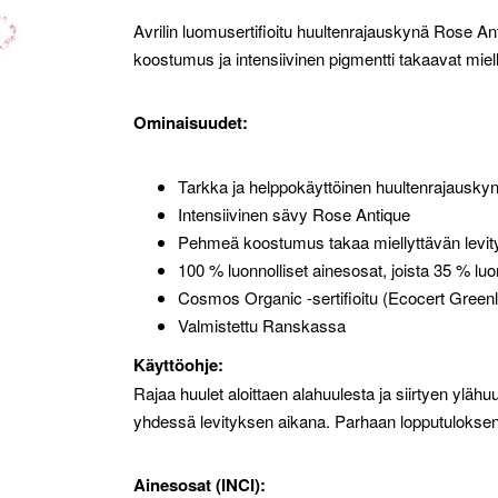
Avrilin luomusertifioitu huultenrajauskynä Rose An
koostumus ja intensiivinen pigmentti takaavat miel
Ominaisuudet:
Tarkka ja helppokäyttöinen huultenrajausky
Intensiivinen sävy Rose Antique
Pehmeä koostumus takaa miellyttävän levi
100 % luonnolliset ainesosat, joista 35 % l
Cosmos Organic -sertifioitu (Ecocert Greenl
Valmistettu Ranskassa
Käyttöohje:
Rajaa huulet aloittaen alahuulesta ja siirtyen yläh
yhdessä levityksen aikana. Parhaan lopputuloksen 
Ainesosat (INCI):