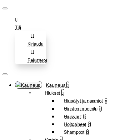
Tili
Kirjaudu
Rekisteröi
Kauneus
Hiukset
Hiusöljyt ja naamiot
0
Hiusten muotoilu
0
Hiusvärit
0
Hoitoaineet
0
Shampoot
0
Vartalo