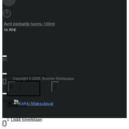
Avril jojobaöljy luomu 100ml
14.90€
Copyright © 2026, Suomen Ekokauppa
Lisää
ostoskoriin
Lisää toivelistaan