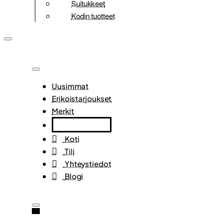
Suitukkeet
Kodin tuotteet
Uusimmat
Erikoistarjoukset
Merkit
Koti
Tili
Yhteystiedot
Blogi