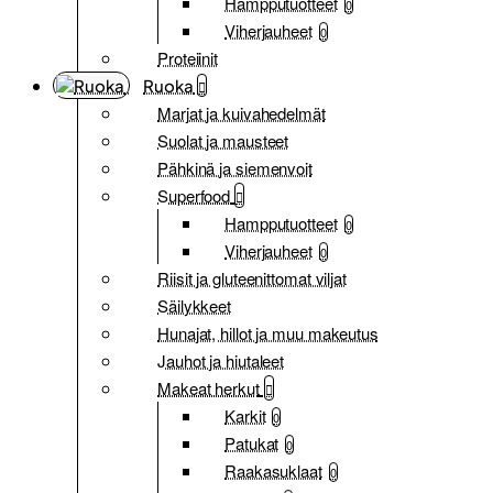
Hampputuotteet
0
Viherjauheet
0
Proteiinit
Ruoka
Marjat ja kuivahedelmät
Suolat ja mausteet
Pähkinä ja siemenvoit
Superfood
Hampputuotteet
0
Viherjauheet
0
Riisit ja gluteenittomat viljat
Säilykkeet
Hunajat, hillot ja muu makeutus
Jauhot ja hiutaleet
Makeat herkut
Karkit
0
Patukat
0
Raakasuklaat
0