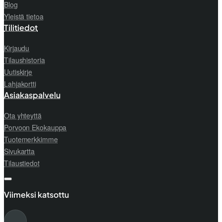
Blog
Yleistä tietoa
Tilitiedot
Kirjaudu
Tilaushistoria
Uutiskirje
Lahjakortti
Asiakaspalvelu
Ota yhteyttä
Porvoon Ekokauppa
Tuotemerkkimme
Sivukartta
Tilaustiedot
Viimeksi katsottu