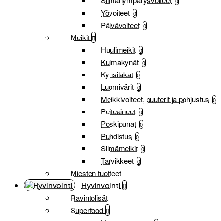
Silmänympärysvoiteet
0
Yövoiteet
0
Päivävoiteet
0
Meikit
Huulimeikit
0
Kulmakynät
0
Kynsilakat
0
Luomivärit
0
Meikkivoiteet, puuterit ja pohjustus
0
Peiteaineet
0
Poskipunat
0
Puhdistus
0
Silmämeikit
0
Tarvikkeet
0
Miesten tuotteet
Hyvinvointi
Ravintolisät
Superfood