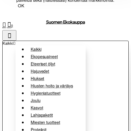
palvelua sekä (halutessasi) kohdentaa markkinointia.
OK
Suomen Ekokauppa
0
Kaikki
Kaikki
Ekopesuaineet
Eteeriset öljyt
Hajuvedet
Hiukset
Hiusten hoito ja värjäys
Hygieniatuotteet
Joulu
Kasvot
Lahjapaketit
Miesten tuotteet
Proteiinit