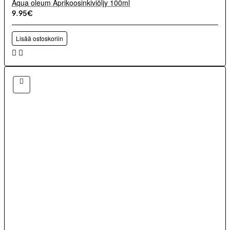
Aqua oleum Aprikoosinkiviöljy 100ml
9.95€
Lisää ostoskoriin