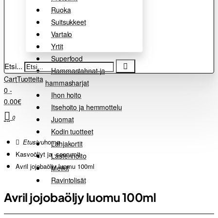
Ruoka
Suitsukkeet
Vartalo
Yrtit
Superfood
Etsi...
Hammastahnat ja
Cart
Tuotteita
hammasharjat
0 -
Ihon hoito
0.00€
Itsehoito ja hemmottelu
0
Juomat
Kodin tuotteet
home
Lahjakortit
Kasvoöljyt ja -seerumit
Lastenhoito
Avril jojobaöljy luomu 100ml
Meikit
Ravintolisät
Avril jojobaöljy luomu 100ml