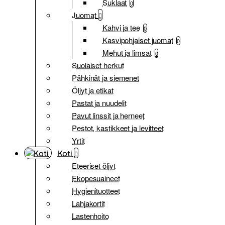
Suklaat
0
Juomat
Kahvi ja tee
0
Kasvipohjaiset juomat
0
Mehut ja limsat
0
Suolaiset herkut
Pähkinät ja siemenet
Öljyt ja etikat
Pastat ja nuudelit
Pavut linssit ja herneet
Pestot, kastikkeet ja levitteet
Yrtit
Koti
Eteeriset öljyt
Ekopesuaineet
Hygienituotteet
Lahjakortit
Lastenhoito