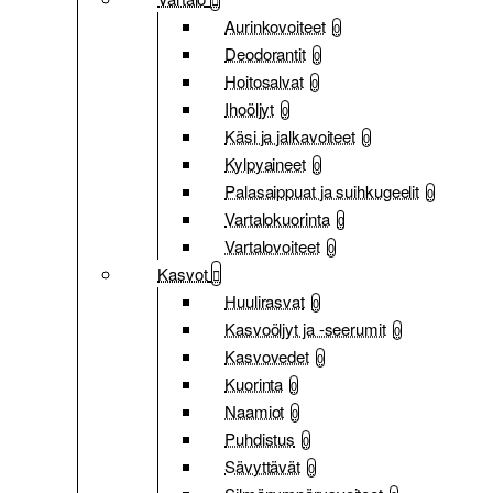
Aurinkovoiteet
0
Deodorantit
0
Hoitosalvat
0
Ihoöljyt
0
Käsi ja jalkavoiteet
0
Kylpyaineet
0
Palasaippuat ja suihkugeelit
0
Vartalokuorinta
0
Vartalovoiteet
0
Kasvot
Huulirasvat
0
Kasvoöljyt ja -seerumit
0
Kasvovedet
0
Kuorinta
0
Naamiot
0
Puhdistus
0
Sävyttävät
0