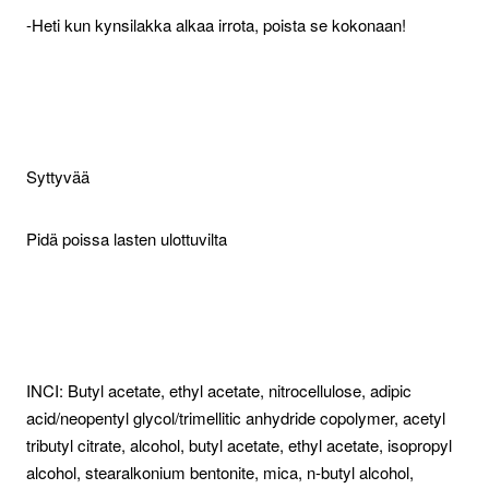
-Heti kun kynsilakka alkaa irrota, poista se kokonaan!
Syttyvää
Pidä poissa lasten ulottuvilta
INCI: Butyl acetate, ethyl acetate, nitrocellulose, adipic
acid/neopentyl glycol/trimellitic anhydride copolymer, acetyl
tributyl citrate, alcohol, butyl acetate, ethyl acetate, isopropyl
alcohol, stearalkonium bentonite, mica, n-butyl alcohol,