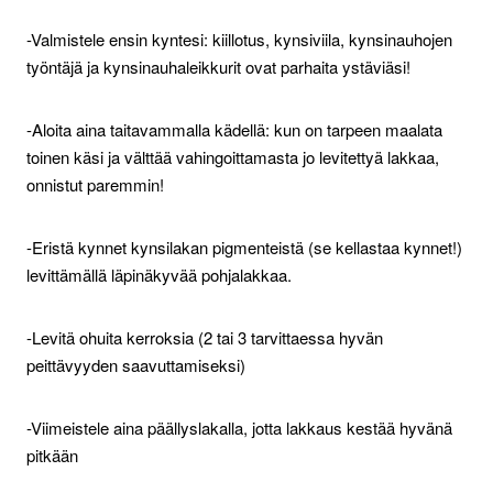
-Valmistele ensin kyntesi: kiillotus, kynsiviila, kynsinauhojen
työntäjä ja kynsinauhaleikkurit ovat parhaita ystäviäsi!
-Aloita aina taitavammalla kädellä: kun on tarpeen maalata
toinen käsi ja välttää vahingoittamasta jo levitettyä lakkaa,
onnistut paremmin!
-Eristä kynnet kynsilakan pigmenteistä (se kellastaa kynnet!)
levittämällä läpinäkyvää pohjalakkaa.
-Levitä ohuita kerroksia (2 tai 3 tarvittaessa hyvän
peittävyyden saavuttamiseksi)
-Viimeistele aina päällyslakalla, jotta lakkaus kestää hyvänä
pitkään