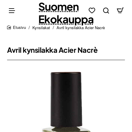
Suomen
Ekokauppa
Kynsilakat
Avril kynsilakka Acier Nacrè
home
Avril kynsilakka Acier Nacrè