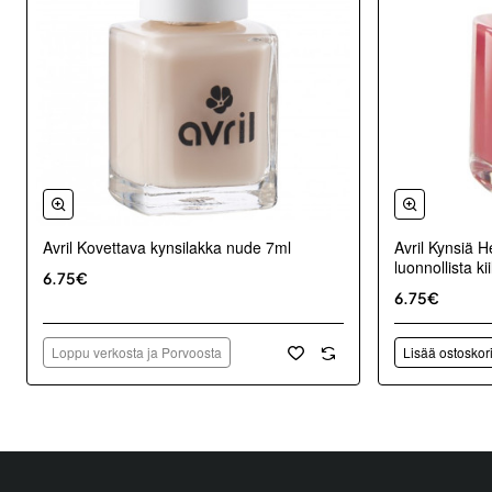
Avril Kovettava kynsilakka nude 7ml
Avril Kynsiä H
luonnollista kii
6.75€
6.75€
Loppu verkosta ja Porvoosta
Lisää ostoskor