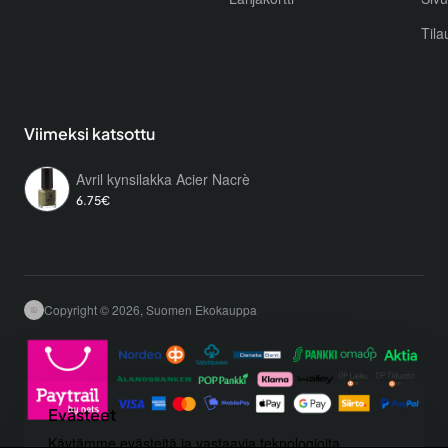
Tila
Viimeksi katsottu
Avril kynsilakka Acier Nacrè
6.75€
Copyright © 2026, Suomen Ekokauppa
Evästeet
Käytämme evästeitä ja vastaavia teknologioita,