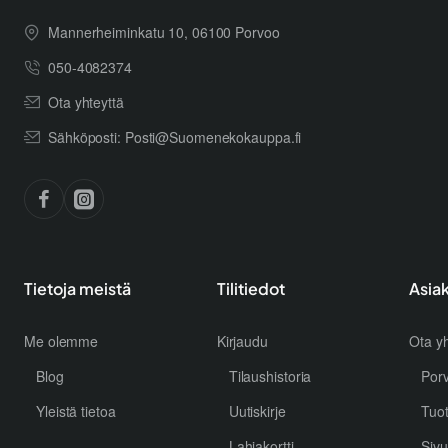
Mannerheiminkatu 10, 06100 Porvoo
050-4082374
Ota yhteyttä
Sähköposti: Posti@Suomenekokauppa.fi
Tietoja meistä
Tilitiedot
Asia
Me olemme
Kirjaudu
Ota yh
Blog
Tilaushistoria
Por
Yleistä tietoa
Uutiskirje
Tuo
Lahjakortti
Sivu