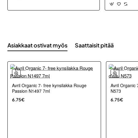
Asiakkaat ostivat myös
Saattaisit pitää
Avril Organic 7- free kynsilakka Rouge
Avril Organic 
Passion N1497 7ml
N573
6.75€
6.75€