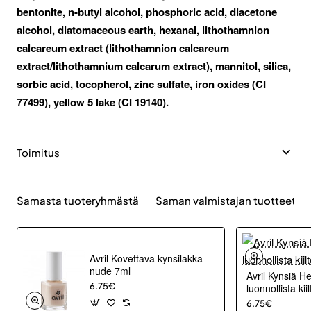
bentonite, n-butyl alcohol, phosphoric acid, diacetone
alcohol, diatomaceous earth, hexanal, lithothamnion
calcareum extract (lithothamnion calcareum
extract/lithothamnium calcarum extract), mannitol, silica,
sorbic acid, tocopherol, zinc sulfate, iron oxides (CI
77499), yellow 5 lake (CI 19140).
Toimitus
Samasta tuoteryhmästä
Saman valmistajan tuotteet
Avril Kovettava kynsilakka
nude 7ml
Avril Kynsiä H
6.75€
luonnollista kii
6.75€