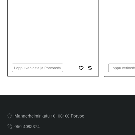
Loppu verkosta ja Porvoosta
Loppu verkosta
Mannerheiminkatu 10, 06100 Porvoo
050-4082374