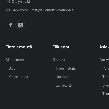
Ota yhteyttä
Sähköposti: Posti@Suomenekokauppa.fi
Tietoja meistä
Tilitiedot
Asia
Me olemme
Kirjaudu
Ota yh
Blog
Tilaushistoria
Por
Yleistä tietoa
Uutiskirje
Tuo
Lahjakortti
Sivu
Tila