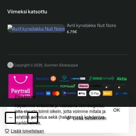
Viimeksi katsottu
Avril kynsilakka Nuit Noire
6.75€
Copyright © 2026, Suomen Ekokauppa
Evästeet
Käytämme evästeitä ja vastaavia teknologioita,
OK
jotta sivusto toimii oikein, jotta voimme mitata ja
kehittää palvelua sekä (halutessasi) kohdentaa
Lisää ostoskoriin
markkinointia.
Lisää toivelistaan