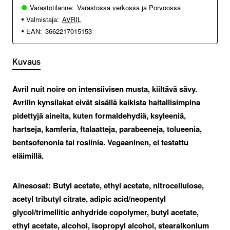
Varastotilanne:
Varastossa verkossa ja Porvoossa
Valmistaja:
AVRIL
EAN:
3662217015153
Kuvaus
Avril nuit noire on intensiivisen musta, kiiltävä sävy.
Avrilin kynsilakat eivät sisällä kaikista haitallisimpina
pidettyjä aineita, kuten formaldehydiä, ksyleeniä,
hartseja, kamferia, ftalaatteja, parabeeneja, tolueenia,
bentsofenonia tai rosiinia. Vegaaninen, ei testattu
eläimillä.
Ainesosat:
Butyl acetate, ethyl acetate, nitrocellulose,
acetyl tributyl citrate, adipic acid/neopentyl
glycol/trimellitic anhydride copolymer, butyl acetate,
ethyl acetate, alcohol, isopropyl alcohol, stearalkonium