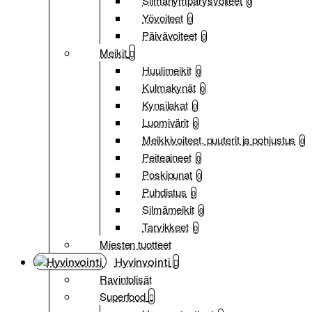
Silmänympärysvoiteet
0
Yövoiteet
0
Päivävoiteet
0
Meikit
Huulimeikit
0
Kulmakynät
0
Kynsilakat
0
Luomivärit
0
Meikkivoiteet, puuterit ja pohjustus
0
Peiteaineet
0
Poskipunat
0
Puhdistus
0
Silmämeikit
0
Tarvikkeet
0
Miesten tuotteet
Hyvinvointi
Ravintolisät
Superfood