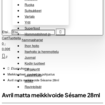
Ruoka
Suitsukkeet
Vartalo
Yrtit
Superfood
Etsi...
Hammastahnat ja
Cart
Tuotteita
hammasharjat
0 -
Ihon hoito
0.00€
Itsehoito ja hemmottelu
0
Juomat
Kodin tuotteet
home
Lahjakortit
Meikkivoiteet, puuterit ja pohjustus
Lastenhoito
Avril matta meikkivoide Sésame 28ml
Meikit
Ravintolisät
Avril matta meikkivoide Sésame 28ml