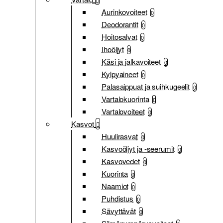
Aurinkovoiteet
0
Deodorantit
0
Hoitosalvat
0
Ihoöljyt
0
Käsi ja jalkavoiteet
0
Kylpyaineet
0
Palasaippuat ja suihkugeelit
0
Vartalokuorinta
0
Vartalovoiteet
0
Kasvot
Huulirasvat
0
Kasvoöljyt ja -seerumit
0
Kasvovedet
0
Kuorinta
0
Naamiot
0
Puhdistus
0
Sävyttävät
0