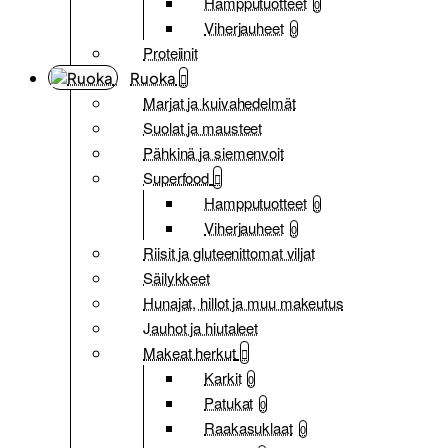
Hampputuotteet
0
Viherjauheet
0
Proteiinit
Ruoka
Marjat ja kuivahedelmät
Suolat ja mausteet
Pähkinä ja siemenvoit
Superfood
Hampputuotteet
0
Viherjauheet
0
Riisit ja gluteenittomat viljat
Säilykkeet
Hunajat, hillot ja muu makeutus
Jauhot ja hiutaleet
Makeat herkut
Karkit
0
Patukat
0
Raakasuklaat
0