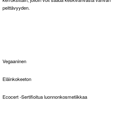
peittävyyden.
Vegaaninen
Eläinkokeeton
Ecocert -Sertifioitua luonnonkosmetiikkaa