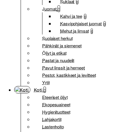
Suklaat
0
Juomat
Kahvi ja tee
0
Kasvipohjaiset juomat
0
Mehut ja limsat
0
Suolaiset herkut
Pähkinät ja siemenet
Öljyt ja etikat
Pastat ja nuudelit
Pavut linssit ja herneet
Pestot, kastikkeet ja levitteet
Yrtit
Koti
Eteeriset öljyt
Ekopesuaineet
Hygienituotteet
Lahjakortit
Lastenhoito