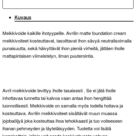
Kuvaus
Meikkivoide kaikille ihotyypeille. Avrilin matte foundation cream
meikkivoiteet kosteuttavat, tasoittavat ihon sävyä neutralisoimalla
punaisuutta, sekä häivyttävät ihon pieniä virheitä, jättäen iholle
mattapintaisen viimeistelyn, ilman puuterointia.
Avril meikkivoide levittyy iholle tasaisesti . Se ei jätä iholle
inhottavaa tunnetta tai kalvoa vaan antaa ihon hengittää
luonnollisesti. Meikkivoide on samalla myös todella hoitava ja
kosteuttava. Avrilin meikkivoiteet sisältävät muun muassa
jojobaöljyä joka kosteuttaa ihoa tehokkaasti ja tuo voiteeseen
ihanan pehmeyden ja täyteläisyyden. Tuotetta voi lisätä
kerroksittain, jolloin voit saada keskivahvasta vahvan