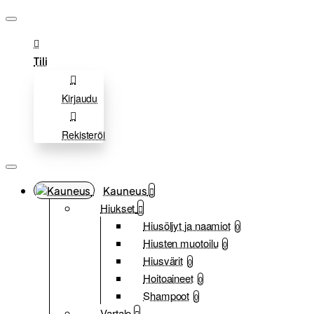
Tili
Kirjaudu
Rekisteröi
Kauneus
Hiukset
Hiusöljyt ja naamiot
0
Hiusten muotoilu
0
Hiusvärit
0
Hoitoaineet
0
Shampoot
0
Vartalo