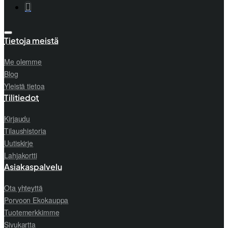
Tietoja meistä
Me olemme
Blog
Yleistä tietoa
Tilitiedot
Kirjaudu
Tilaushistoria
Uutiskirje
Lahjakortti
Asiakaspalvelu
Ota yhteyttä
Porvoon Ekokauppa
Tuotemerkkimme
Sivukartta