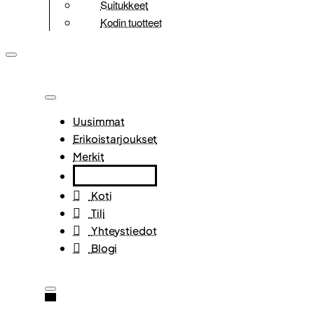
Suitukkeet
Kodin tuotteet
Uusimmat
Erikoistarjoukset
Merkit
Koti
Tili
Yhteystiedot
Blogi