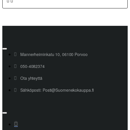
Mannerheiminkatu 10, 06100 Porvoo
050-4082374
Ota yhteyttä
Sähköposti: Posti@Suomenekokauppa.fi