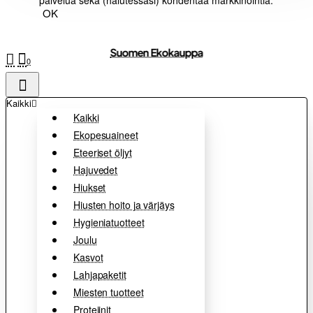
palvelua sekä (halutessasi) kohdentaa markkinointia.
OK
Suomen Ekokauppa
0
Kaikki
Kaikki
Ekopesuaineet
Eteeriset öljyt
Hajuvedet
Hiukset
Hiusten hoito ja värjäys
Hygieniatuotteet
Joulu
Kasvot
Lahjapaketit
Miesten tuotteet
Proteiinit