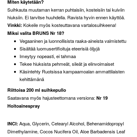
Miten käytetään?
Suihkauta muutaman kerran puhtaisiin, kosteisiin tai kuiviin
hiuksiin. Ei tarvitse huuhdella. Ravista hyvin ennen käyttöä.
Vinkki:
Kokeile myös kosteuttavana vartalosuihkeena!
Miksi valita BRUNS Nr 18?
Vegaaninen ja luonnollisista raaka-aineista valmistettu
Sisältää luomusertifioituja eteerisiä öljyjä
Imeytyy nopeasti, ei tahmaa
Tekee hiuksista pehmeät, sileät ja elinvoimaiset
Käsintehty Ruotsissa kampaamoalan ammattilaisten
kehittämänä
Riittoisa 200 ml suihkepullo
Saatavana myös hajusteettomana versiona:
Nr 19
Hoitoainespray
INCI:
Aqua, Glycerin, Cetearyl Alcohol, Behenamidopropyl
Dimethylamine, Cocos Nucifera Oil, Aloe Barbadensis Leaf