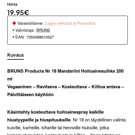
Hinta
19.95€
Varastotilanne:
Loppu verkosta ja Porvoosta
Valmistaja:
BRUNS
EAN:
7350088610527
Kuvaus
BRUNS Products Nr 18 Mandariini Hoitoainesuihke 200
ml
Vegaaninen – Ravitseva – Kosteuttava – Kiiltoa antava –
Päivittäiseen käyttöön
Käsintehty kosteuttava hoitoainespray kaikille
hiustyypeille ja hiuspituuksille
. Nr 18 on täydellinen valinta
kuiville, karheille, kiharille tai hennoille hiuksille, jotka
kaipaavat ravintoa, kosteutusta ja kiiltoa – ilman latistavaa