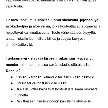
vaikutusta.
Hoitava koostumus sisältää
luomu sheavoita, jojobaöljyä,
avokadoöljyä ja aloe veraa
, jotka kosteuttavat, suojaavat ja
helpottavat kammattavuutta. Tuote vähentää pörröisyyttä,
antaa hiuksille luonnollista kiiltoa ja suojaa kevyesti
lämpökäsittelyltä.
Tuoksuna virkistävä ja kirpeän raikas juuri kypsynyt
mandariini
– hemmottelua sekä hiuksille että aisteille!
Kenelle?
Kuiville, karheille, kiharoille tai laineikkaille hiuksille
Ohuille tai vaurioituneille hiuksille
Hiuksille, jotka kaipaavat kosteutusta ilman raskasta
tunnetta
Päivittäiseen hiustenhoitoon kaikille hiustyypeille