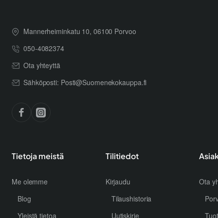
Mannerheiminkatu 10, 06100 Porvoo
050-4082374
Ota yhteyttä
Sähköposti: Posti@Suomenekokauppa.fi
Tietoja meistä
Tilitiedot
Asia
Me olemme
Kirjaudu
Ota yh
Blog
Tilaushistoria
Por
Yleistä tietoa
Uutiskirje
Tuo