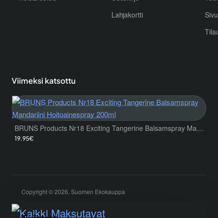
Lahjakortti
Sivu
Tila
Viimeksi katsottu
BRUNS Products Nr18 Exciting Tangerine Balsamspray Mandariini Hoitoainespray 200ml
19.95€
Copyright © 2026, Suomen Ekokauppa
Evästeet