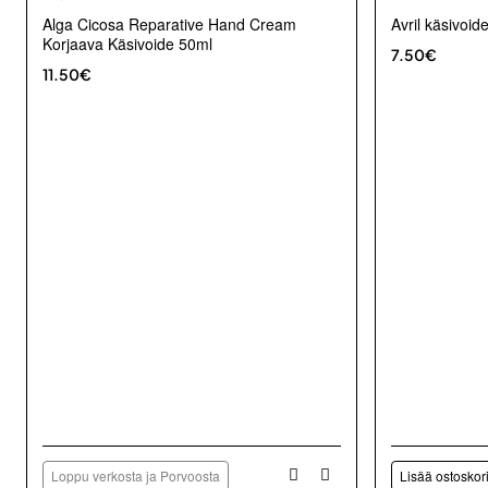
Alga Cicosa Reparative Hand Cream
Avril käsivoi
Korjaava Käsivoide 50ml
7.50€
11.50€
Loppu verkosta ja Porvoosta
Lisää ostoskor