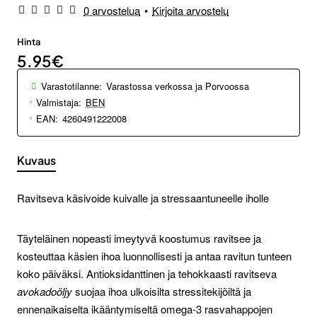
0 arvostelua
•
Kirjoita arvostelu
Hinta
5.95€
Varastotilanne:
Varastossa verkossa ja Porvoossa
Valmistaja:
BEN
EAN:
4260491222008
Kuvaus
Ravitseva käsivoide kuivalle ja stressaantuneelle iholle
Täyteläinen nopeasti imeytyvä koostumus ravitsee ja
kosteuttaa käsien ihoa luonnollisesti ja antaa ravitun tunteen
koko päiväksi. Antioksidanttinen ja tehokkaasti ravitseva
avokadoöljy
suojaa ihoa ulkoisilta stressitekijöiltä ja
ennenaikaiselta ikääntymiseltä omega-3 rasvahappojen