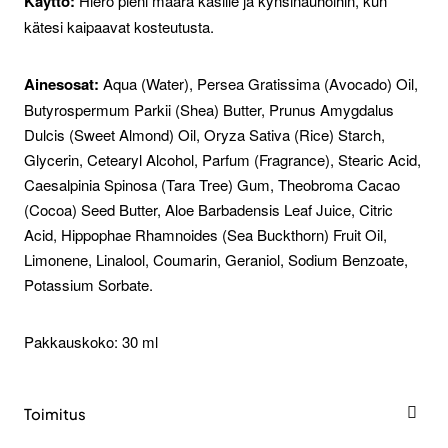
Käyttö:
Hiero pieni määrä käsille ja kynsinauhoihin, kun
kätesi kaipaavat kosteutusta.
Ainesosat:
Aqua (Water), Persea Gratissima (Avocado) Oil,
Butyrospermum Parkii (Shea) Butter, Prunus Amygdalus
Dulcis (Sweet Almond) Oil, Oryza Sativa (Rice) Starch,
Glycerin, Cetearyl Alcohol, Parfum (Fragrance), Stearic Acid,
Caesalpinia Spinosa (Tara Tree) Gum, Theobroma Cacao
(Cocoa) Seed Butter, Aloe Barbadensis Leaf Juice, Citric
Acid, Hippophae Rhamnoides (Sea Buckthorn) Fruit Oil,
Limonene, Linalool, Coumarin, Geraniol, Sodium Benzoate,
Potassium Sorbate.
Pakkauskoko: 30 ml
Toimitus