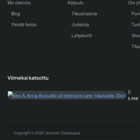
Me olemme
Kirjaudu
Ota yh
Blog
Tilaushistoria
Por
Yleistä tietoa
Uutiskirje
Tuo
Lahjakortti
Sivu
Tila
Viimeksi katsottu
Ben & Anna Avocado oil Intensive care -käsivoide 30ml
5.95€
Copyright © 2026, Suomen Ekokauppa