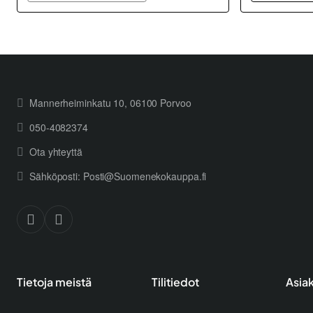
Mannerheiminkatu 10, 06100 Porvoo
050-4082374
Ota yhteyttä
Sähköposti: Posti@Suomenekokauppa.fi
Tietoja meistä
Tilitiedot
Asia