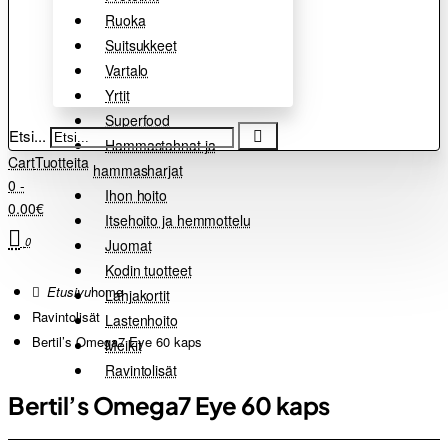
Ruoka
Suitsukkeet
Vartalo
Yrtit
Superfood
Etsi...
Hammastahnat ja
Cart
Tuotteita
hammasharjat
0 -
Ihon hoito
0.00€
Itsehoito ja hemmottelu
0
Juomat
Kodin tuotteet
home
Lahjakortit
Ravintolisät
Lastenhoito
Bertil’s Omega7 Eye 60 kaps
Meikit
Ravintolisät
Bertil’s Omega7 Eye 60 kaps