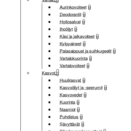
Aurinkovoiteet
0
Deodorantit
0
Hoitosalvat
0
Ihoöljyt
0
Käsi ja jalkavoiteet
0
Kylpyaineet
0
Palasaippuat ja suihkugeelit
0
Vartalokuorinta
0
Vartalovoiteet
0
Kasvot
Huulirasvat
0
Kasvoöljyt ja -seerumit
0
Kasvovedet
0
Kuorinta
0
Naamiot
0
Puhdistus
0
Sävyttävät
0