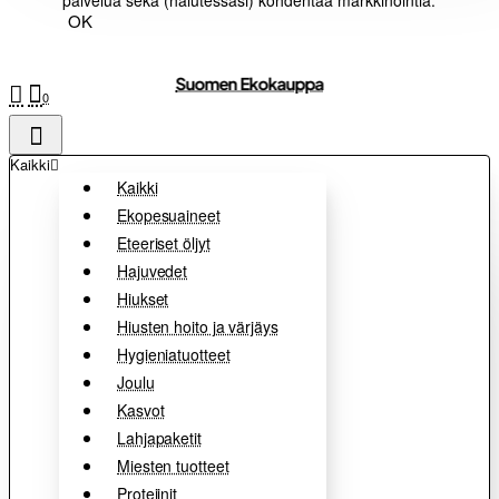
palvelua sekä (halutessasi) kohdentaa markkinointia.
OK
Suomen Ekokauppa
0
Kaikki
Kaikki
Ekopesuaineet
Eteeriset öljyt
Hajuvedet
Hiukset
Hiusten hoito ja värjäys
Hygieniatuotteet
Joulu
Kasvot
Lahjapaketit
Miesten tuotteet
Proteiinit