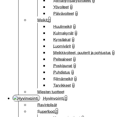
Silmänympärysvoiteet
0
Yövoiteet
0
Päivävoiteet
0
Meikit
Huulimeikit
0
Kulmakynät
0
Kynsilakat
0
Luomivärit
0
Meikkivoiteet, puuterit ja pohjustus
0
Peiteaineet
0
Poskipunat
0
Puhdistus
0
Silmämeikit
0
Tarvikkeet
0
Miesten tuotteet
Hyvinvointi
Ravintolisät
Superfood