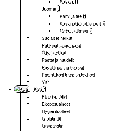
Suklaat
0
Juomat
Kahvi ja tee
0
Kasvipohjaiset juomat
0
Mehut ja limsat
0
Suolaiset herkut
Pähkinät ja siemenet
Öljyt ja etikat
Pastat ja nuudelit
Pavut linssit ja herneet
Pestot, kastikkeet ja levitteet
Yrtit
Koti
Eteeriset öljyt
Ekopesuaineet
Hygienituotteet
Lahjakortit
Lastenhoito