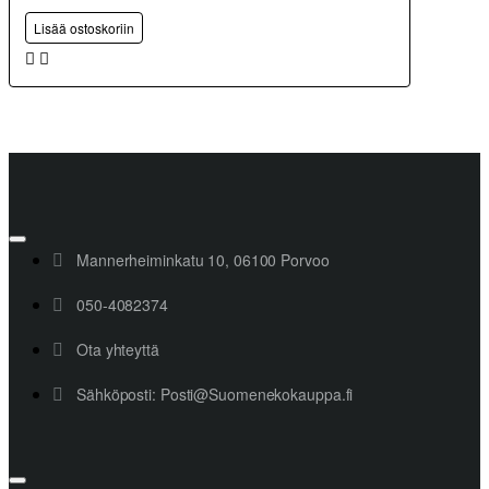
Lisää ostoskoriin
Mannerheiminkatu 10, 06100 Porvoo
050-4082374
Ota yhteyttä
Sähköposti: Posti@Suomenekokauppa.fi