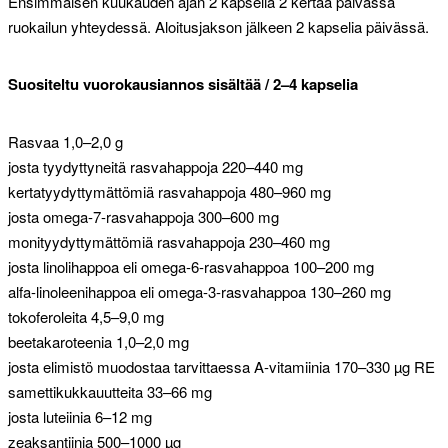
Ensimmäisen kuukauden ajan 2 kapselia 2 kertaa päivässä
ruokailun yhteydessä. Aloitusjakson jälkeen 2 kapselia päivässä.
Suositeltu vuorokausiannos sisältää / 2–4 kapselia
Rasvaa 1,0–2,0 g
josta tyydyttyneitä rasvahappoja 220–440 mg
kertatyydyttymättömiä rasvahappoja 480–960 mg
josta omega-7-rasvahappoja 300–600 mg
monityydyttymättömiä rasvahappoja 230–460 mg
josta linolihappoa eli omega-6-rasvahappoa 100–200 mg
alfa-linoleenihappoa eli omega-3-rasvahappoa 130–260 mg
tokoferoleita 4,5–9,0 mg
beetakaroteenia 1,0–2,0 mg
josta elimistö muodostaa tarvittaessa A-vitamiinia 170–330 µg RE
samettikukkauutteita 33–66 mg
josta luteiinia 6–12 mg
zeaksantiinia 500–1000 µg