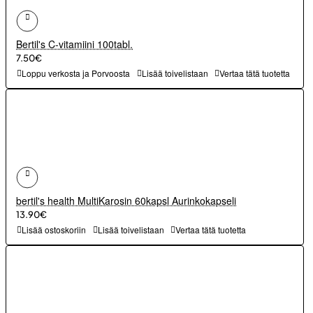
Bertil's C-vitamiini 100tabl.
7.50€
Loppu verkosta ja Porvoosta
Lisää toivelistaan
Vertaa tätä tuotetta
bertil's health MultiKarosin 60kapsl Aurinkokapseli
13.90€
Lisää ostoskoriin
Lisää toivelistaan
Vertaa tätä tuotetta