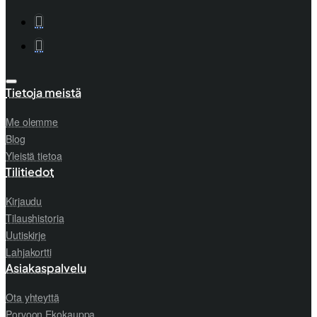
Tietoja meistä
Me olemme
Blog
Yleistä tietoa
Tilitiedot
Kirjaudu
Tilaushistoria
Uutiskirje
Lahjakortti
Asiakaspalvelu
Ota yhteyttä
Porvoon Ekokauppa