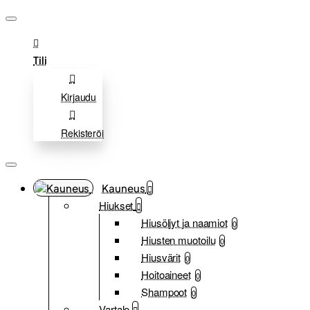
Tili
Kirjaudu
Rekisteröi
Kauneus
Hiukset
Hiusöljyt ja naamiot
0
Hiusten muotoilu
0
Hiusvärit
0
Hoitoaineet
0
Shampoot
0
Vartalo