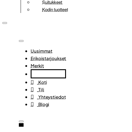
Suitukkeet
Kodin tuotteet
Uusimmat
Erikoistarjoukset
Merkit
Koti
Tili
Yhteystiedot
Blogi