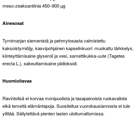
meso-zeaksantiinia 450–900 µg
Ainesosat
Tyrnimarjan siemenistä ja pehmytosasta valmistettu
kaksoistyrniöljy, kasvipohjainen kapselinkuori: muokattu tärkkelys,
kiinteyttämisaine glyseroli ja vesi, samettikukka-uute (Tagetes
erecta L.), sakeuttamisaine piidioksidi.
Huomioitavaa
Ravintolisä ei korvaa monipuolista ja tasapainoista ruokavaliota
eikä terveitä elämäntapoja. Suositeltua vuorokausiannosta ei tule
ylittää. Säilytettävä pienten lasten ulottumattomissa.