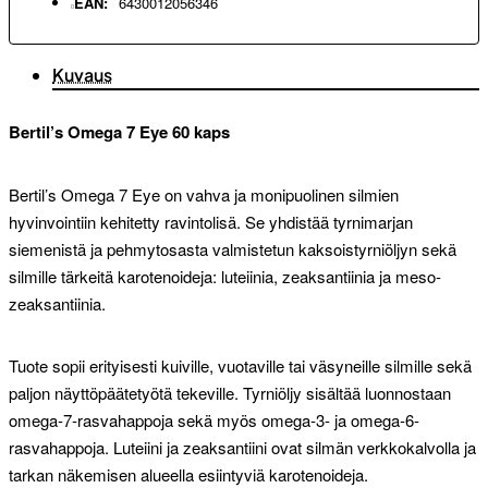
EAN:
6430012056346
Kuvaus
Bertil’s Omega 7 Eye 60 kaps
Bertil’s Omega 7 Eye on vahva ja monipuolinen silmien
hyvinvointiin kehitetty ravintolisä. Se yhdistää tyrnimarjan
siemenistä ja pehmytosasta valmistetun kaksoistyrniöljyn sekä
silmille tärkeitä karotenoideja: luteiinia, zeaksantiinia ja meso-
zeaksantiinia.
Tuote sopii erityisesti kuiville, vuotaville tai väsyneille silmille sekä
paljon näyttöpäätetyötä tekeville. Tyrniöljy sisältää luonnostaan
omega-7-rasvahappoja sekä myös omega-3- ja omega-6-
rasvahappoja. Luteiini ja zeaksantiini ovat silmän verkkokalvolla ja
tarkan näkemisen alueella esiintyviä karotenoideja.