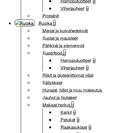
Hampputuotteet
0
Viherjauheet
0
Proteiinit
Ruoka
Marjat ja kuivahedelmät
Suolat ja mausteet
Pähkinä ja siemenvoit
Superfood
Hampputuotteet
0
Viherjauheet
0
Riisit ja gluteenittomat viljat
Säilykkeet
Hunajat, hillot ja muu makeutus
Jauhot ja hiutaleet
Makeat herkut
Karkit
0
Patukat
0
Raakasuklaat
0