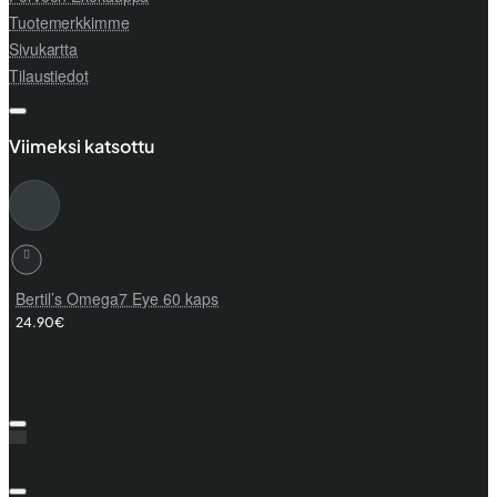
Tuotemerkkimme
Sivukartta
Tilaustiedot
Viimeksi katsottu
Bertil’s Omega7 Eye 60 kaps
24.90€