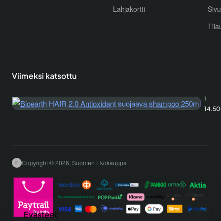
Lahjakortti
Sivu
Tila
Viimeksi katsottu
Bioearth HAIR 2.0 Antioxidant suojaava shampoo 250ml
14.5
Copyright © 2026, Suomen Ekokauppa
Evästeet