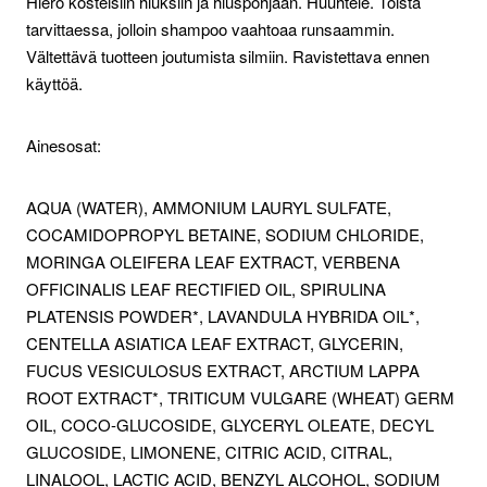
Hiero kosteisiin hiuksiin ja hiuspohjaan. Huuhtele. Toista
tarvittaessa, jolloin shampoo vaahtoaa runsaammin.
Vältettävä tuotteen joutumista silmiin. Ravistettava ennen
käyttöä.
Ainesosat:
AQUA (WATER), AMMONIUM LAURYL SULFATE,
COCAMIDOPROPYL BETAINE, SODIUM CHLORIDE,
MORINGA OLEIFERA LEAF EXTRACT, VERBENA
OFFICINALIS LEAF RECTIFIED OIL, SPIRULINA
PLATENSIS POWDER*, LAVANDULA HYBRIDA OIL*,
CENTELLA ASIATICA LEAF EXTRACT, GLYCERIN,
FUCUS VESICULOSUS EXTRACT, ARCTIUM LAPPA
ROOT EXTRACT*, TRITICUM VULGARE (WHEAT) GERM
OIL, COCO-GLUCOSIDE, GLYCERYL OLEATE, DECYL
GLUCOSIDE, LIMONENE, CITRIC ACID, CITRAL,
LINALOOL, LACTIC ACID, BENZYL ALCOHOL, SODIUM