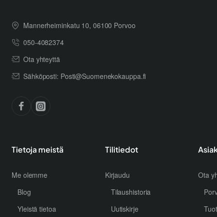
Mannerheiminkatu 10, 06100 Porvoo
050-4082374
Ota yhteyttä
Sähköposti: Posti@Suomenekokauppa.fi
Tietoja meistä
Tilitiedot
Asia
Me olemme
Kirjaudu
Ota yh
Blog
Tilaushistoria
Por
Yleistä tietoa
Uutiskirje
Tuo