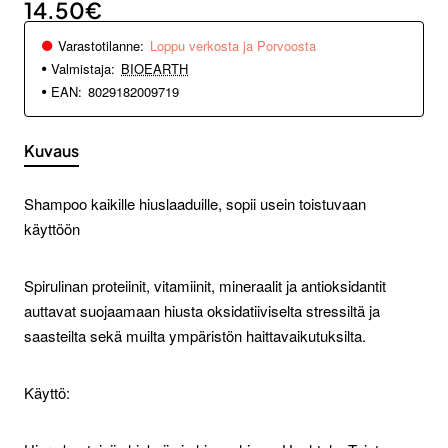
14.50€
Varastotilanne:
Loppu verkosta ja Porvoosta
Valmistaja:
BIOEARTH
EAN:
8029182009719
Kuvaus
Shampoo kaikille hiuslaaduille, sopii usein toistuvaan
käyttöön
Spirulinan proteiinit, vitamiinit, mineraalit ja antioksidantit
auttavat suojaamaan hiusta oksidatiiviselta stressiltä ja
saasteilta sekä muilta ympäristön haittavaikutuksilta.
Käyttö: