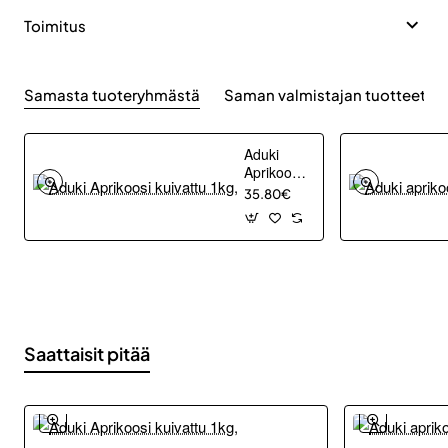
Toimitus
Samasta tuoteryhmästä
Saman valmistajan tuotteet
Aduki
Aprikoosi
kuivattu
35.80€
1kg,
Saattaisit pitää