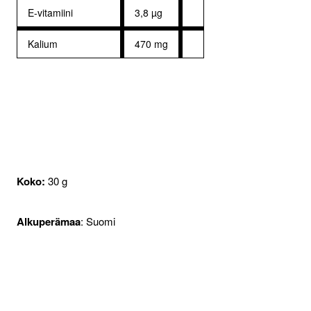
E-vitamiini
3,8 µg
Kalium
470 mg
Koko:
30 g
Alkuperämaa
: Suomi