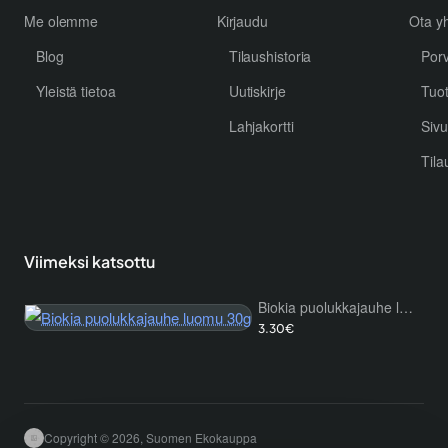
Me olemme
Kirjaudu
Ota yh
Blog
Tilaushistoria
Por
Yleistä tietoa
Uutiskirje
Tuo
Lahjakortti
Sivu
Tila
Viimeksi katsottu
Biokia puolukkajauhe luomu 30g
3.30€
Copyright © 2026, Suomen Ekokauppa