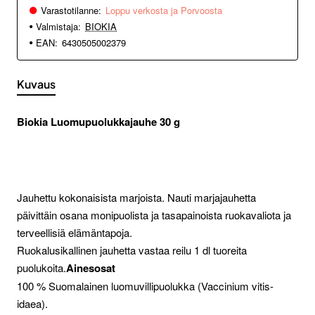
Varastotilanne:
Loppu verkosta ja Porvoosta
Valmistaja:
BIOKIA
EAN:
6430505002379
Kuvaus
Biokia Luomupuolukkajauhe 30 g
Jauhettu kokonaisista marjoista. Nauti marjajauhetta
päivittäin osana monipuolista ja tasapainoista ruokavaliota ja
terveellisiä elämäntapoja.
Ruokalusikallinen jauhetta vastaa reilu 1 dl tuoreita
puolukoita.
Ainesosat
100 % Suomalainen luomuvillipuolukka (Vaccinium vitis-
idaea).