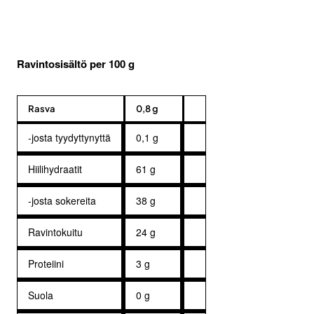
Ravintosisältö per 100 g
Rasva
0,8 g
-josta tyydyttynyttä
0,1 g
Hiilihydraatit
61 g
-josta sokereita
38 g
Ravintokuitu
24 g
Proteiini
3 g
Suola
0 g