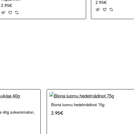
2.95€
2.95€
Biona luomu hedelmädinot 75g
a 40g sokeroimaton,
🔥 Suosittu
2.95€