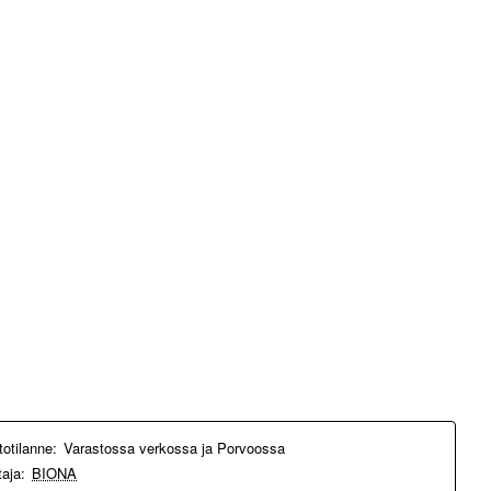
totilanne:
Varastossa verkossa ja Porvoossa
taja:
BIONA