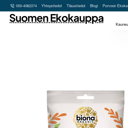
050-4082374
Yhteystiedot
Tilaustiedot
Blogi
Porvoon Ekoka
Suomen Ekokauppa
Kaune