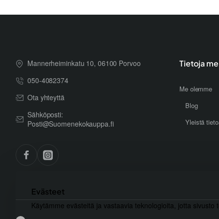
Mannerheiminkatu 10, 06100 Porvoo
Tietoja me
050-4082374
Me olemme
Ota yhteyttä
Blog
Sähköposti:
Yleistä tiet
Posti@Suomenekokauppa.fi
Evästeet
Käytämme evästeitä ja vastaavia teknologioita, jotta sivusto 