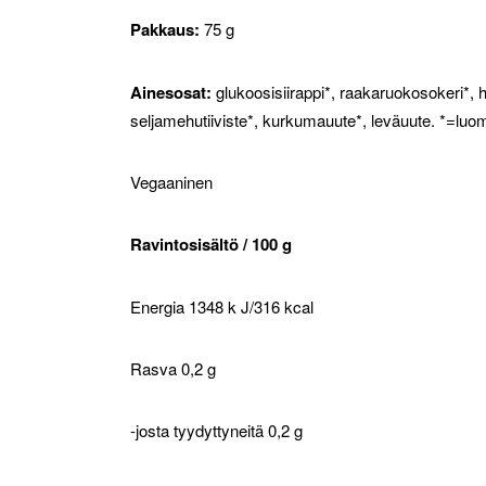
Pakkaus:
75 g
Ainesosat:
glukoosisiirappi*, raakaruokosokeri*, hy
seljamehutiiviste*, kurkumauute*, leväuute. *=luo
Vegaaninen
Ravintosisältö / 100 g
Energia 1348 k J/316 kcal
Rasva 0,2 g
Uutuus
-josta tyydyttyneitä 0,2 g