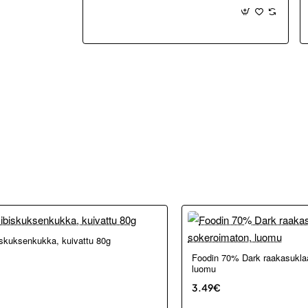
75g
iskuksenkukka, kuivattu 80g
Foodin 70% Dark raakasukla
luomu
3.49€