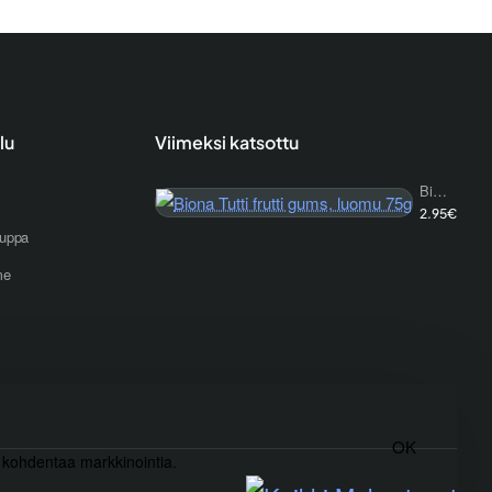
lu
Viimeksi katsottu
Biona Tutti frutti gums, luomu 75g
2.95€
uppa
me
OK
) kohdentaa markkinointia.