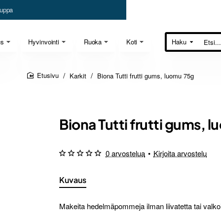
uppa
us
Hyvinvointi
Ruoka
Koti
Haku
Etsi...
Karkit
Biona Tutti frutti gums, luomu 75g
home
Biona Tutti frutti gums, 
0 arvostelua
•
Kirjoita arvostelu
Kuvaus
Makeita hedelmäpommeja ilman liivatetta tai valkoi