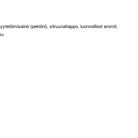
ytelöimisaine (pektiini), sitruunahappo, luonnolliset aromit,
mu