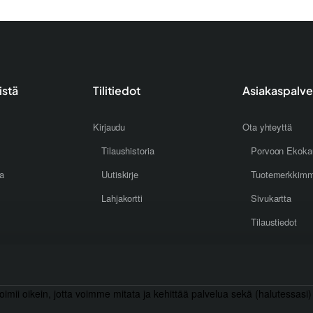
istä
Tilitiedot
Asiakaspalve
Kirjaudu
Ota yhteyttä
Tilaushistoria
Porvoon Ekoka
oa
Uutiskirje
Tuotemerkkim
Lahjakortti
Sivukartta
Tilaustiedot
toimii oikein, jotta voimme mitata ja kehittää palvelua sekä (halutessasi