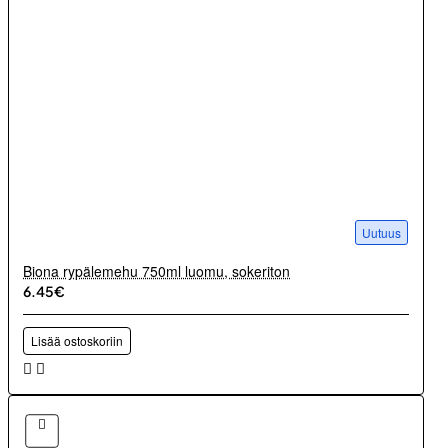
Uutuus
Biona rypälemehu 750ml luomu, sokeriton
6.45€
Lisää ostoskoriin