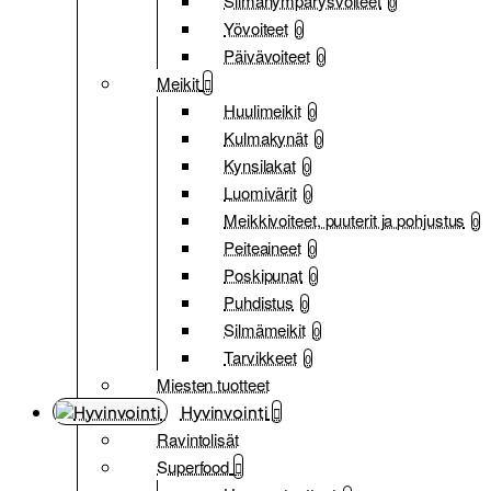
Silmänympärysvoiteet
0
Yövoiteet
0
Päivävoiteet
0
Meikit
Huulimeikit
0
Kulmakynät
0
Kynsilakat
0
Luomivärit
0
Meikkivoiteet, puuterit ja pohjustus
0
Peiteaineet
0
Poskipunat
0
Puhdistus
0
Silmämeikit
0
Tarvikkeet
0
Miesten tuotteet
Hyvinvointi
Ravintolisät
Superfood