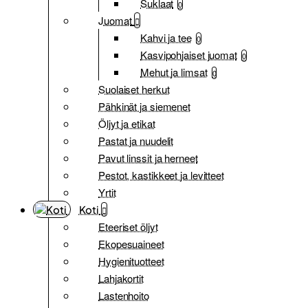
Suklaat
0
Juomat
Kahvi ja tee
0
Kasvipohjaiset juomat
0
Mehut ja limsat
0
Suolaiset herkut
Pähkinät ja siemenet
Öljyt ja etikat
Pastat ja nuudelit
Pavut linssit ja herneet
Pestot, kastikkeet ja levitteet
Yrtit
Koti
Eteeriset öljyt
Ekopesuaineet
Hygienituotteet
Lahjakortit
Lastenhoito