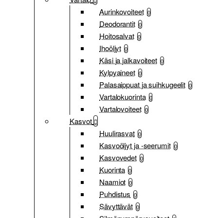
Aurinkovoiteet
0
Deodorantit
0
Hoitosalvat
0
Ihoöljyt
0
Käsi ja jalkavoiteet
0
Kylpyaineet
0
Palasaippuat ja suihkugeelit
0
Vartalokuorinta
0
Vartalovoiteet
0
Kasvot
Huulirasvat
0
Kasvoöljyt ja -seerumit
0
Kasvovedet
0
Kuorinta
0
Naamiot
0
Puhdistus
0
Sävyttävät
0