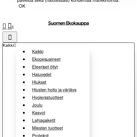
palvelua sekä (halutessasi) kohdentaa markkinointia.
OK
Suomen Ekokauppa
0
Kaikki
Kaikki
Ekopesuaineet
Eteeriset öljyt
Hajuvedet
Hiukset
Hiusten hoito ja värjäys
Hygieniatuotteet
Joulu
Kasvot
Lahjapaketit
Miesten tuotteet
Proteiinit