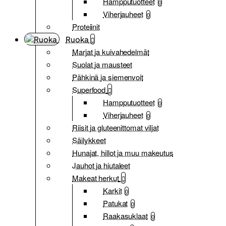
Hampputuotteet
0
Viherjauheet
0
Proteiinit
Ruoka
Marjat ja kuivahedelmät
Suolat ja mausteet
Pähkinä ja siemenvoit
Superfood
Hampputuotteet
0
Viherjauheet
0
Riisit ja gluteenittomat viljat
Säilykkeet
Hunajat, hillot ja muu makeutus
Jauhot ja hiutaleet
Makeat herkut
Karkit
0
Patukat
0
Raakasuklaat
0