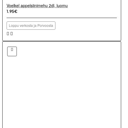
Voelkel appelsiinimehu 2dl, luomu
1.95€
Loppu verkosta ja Porvoosta