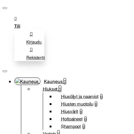
Tili
Kirjaudu
Rekisteröi
Kauneus
Hiukset
Hiusöljyt ja naamiot
0
Hiusten muotoilu
0
Hiusvärit
0
Hoitoaineet
0
Shampoot
0
Vartalo