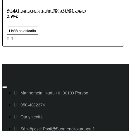
Aduki Luomu soijarouhe 200g GMO-vapaa
2.99€
Lisää ostoskoriin
Mannerheiminkatu 10, 06100 Porvoo
050-4082374
Ota yhteyttä
Sähköposti: Posti@Suomenekokauppa.fi