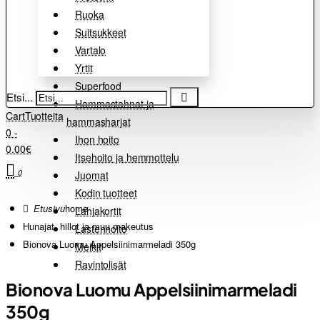
Ruoka
Suitsukkeet
Vartalo
Yrtit
Superfood
Etsi...
Hammastahnat ja
Cart
Tuotteita
hammasharjat
0 -
Ihon hoito
0.00€
Itsehoito ja hemmottelu
0
Juomat
Kodin tuotteet
home
Lahjakortit
Hunajat, hillot ja muu makeutus
Lastenhoito
Bionova Luomu Appelsiinimarmeladi 350g
Meikit
Ravintolisät
Bionova Luomu Appelsiinimarmeladi
350g