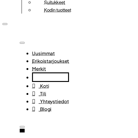
Suitukkeet
Kodin tuotteet
Uusimmat
Erikoistarjoukset
Merkit
Koti
Tili
Yhteystiedot
Blogi