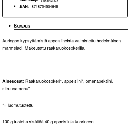
EAN:
8718754504645
Kuvaus
Auringon kypsyttämistä appelsiineista valmistettu hedelmäinen
marmeladi. Makeutettu raakaruokosokerilla.
Ainesosat:
Raakaruokosokeri*, appelsiini*, omenapektiini,
sitruunamehu*.
*= luomutuotettu.
100 g tuotetta sisältää 40 g appelsiinia kuorineen.